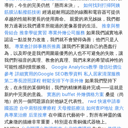
導的，今生的完美仍然「懸而未決」。
如何找到打掃阿姨
筋膜沾黏撥筋技術
經過超耐用認證的線圈和電容器可提供
卓越的性能和更長的使用壽命。 親愛的弟兄姊妹，我們都
努力過著比我們通常所能過的更像基督的生活。
推拿與整
骨結合
推拿學徒實習
專業外燴公司服務
如果我們誠實地承
認這一點並努力改進，我們就不會變得偽善；他們只是人
類。
專業會計師事務所推薦
讓我們不要讓自己的愚蠢行
為，以及即使是我們周圍最優秀的人也不可避免的失敗，讓
我們對福音的真理、​​教會的真理、我們未來的希望或神性的
可能性感到憤世嫉俗。
Google Analytics教學
徵信社價位
參考
詳細實用的Google SEO教學資料
私人居家清潔服務
第二專長證照課程
輕鬆安排下午茶外燴
如果我們堅持下
去，在永恆的某個時刻，我們的精煉將最終完成——這就是
新約中完美的意義。
實惠的 buffet 外燴價格方案
桑提（尚
地）的另一個問題源自於他缺乏代表性。
rwd
快速申請泰
國簽證
台中肩頸按摩療程
天母撥筋療法
如何查IP地址
唐六
典專業治療
后里按摩
在中國古代藝術中，對所有神靈的儀
式象徵的描繪非常重要，特別是在青銅儀式器物上。