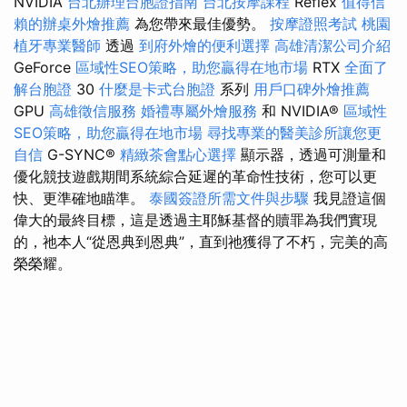
NVIDIA
台北辦理台胞證指南
台北按摩課程
Reflex
值得信
賴的辦桌外燴推薦
為您帶來最佳優勢。
按摩證照考試
桃園
植牙專業醫師
透過
到府外燴的便利選擇
高雄清潔公司介紹
GeForce
區域性SEO策略，助您贏得在地市場
RTX
全面了
解台胞證
30
什麼是卡式台胞證
系列
用戶口碑外燴推薦
GPU
高雄徵信服務
婚禮專屬外燴服務
和 NVIDIA®
區域性
SEO策略，助您贏得在地市場
尋找專業的醫美診所讓您更
自信
G-SYNC®
精緻茶會點心選擇
顯示器，透過可測量和
優化競技遊戲期間系統綜合延遲的革命性技術，您可以更
快、更準確地瞄準。
泰國簽證所需文件與步驟
我見證這個
偉大的最終目標，這是透過主耶穌基督的贖罪為我們實現
的，祂本人“從恩典到恩典”，直到祂獲得了不朽，完美的高
榮榮耀。