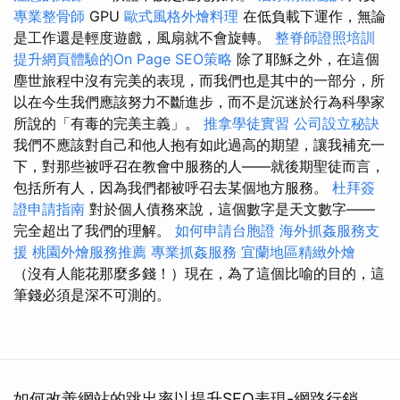
專業整骨師
GPU
歐式風格外燴料理
在低負載下運作，無論
是工作還是輕度遊戲，風扇就不會旋轉。
整脊師證照培訓
提升網頁體驗的On Page SEO策略
除了耶穌之外，在這個
塵世旅程中沒有完美的表現，而我們也是其中的一部分，所
以在今生我們應該努力不斷進步，而不是沉迷於行為科學家
所說的「有毒的完美主義」。
推拿學徒實習
公司設立秘訣
我們不應該對自己和他人抱有如此過高的期望，讓我補充一
下，對那些被呼召在教會中服務的人——就後期聖徒而言，
包括所有人，因為我們都被呼召去某個地方服務。
杜拜簽
證申請指南
對於個人債務來說，這個數字是天文數字——
完全超出了我們的理解。
如何申請台胞證
海外抓姦服務支
援
桃園外燴服務推薦
專業抓姦服務
宜蘭地區精緻外燴
（沒有人能花那麼多錢！）現在，為了這個比喻的目的，這
筆錢必須是深不可測的。
如何改善網站的跳出率以提升SEO表現-網路行銷