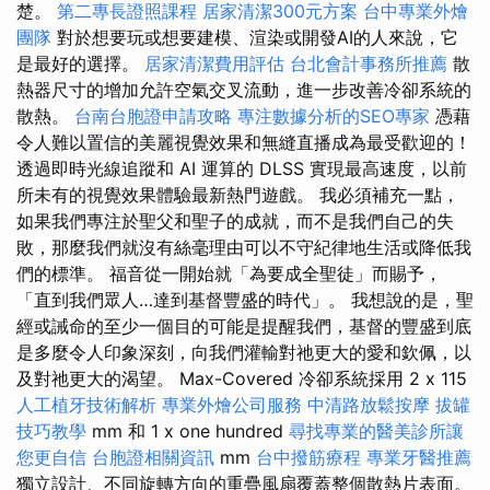
楚。
第二專長證照課程
居家清潔300元方案
台中專業外燴
團隊
對於想要玩或想要建模、渲染或開發AI的人來說，它
是最好的選擇。
居家清潔費用評估
台北會計事務所推薦
散
熱器尺寸的增加允許空氣交叉流動，進一步改善冷卻系統的
散熱。
台南台胞證申請攻略
專注數據分析的SEO專家
憑藉
令人難以置信的美麗視覺效果和無縫直播成為最受歡迎的！
透過即時光線追蹤和 AI 運算的 DLSS 實現最高速度，以前
所未有的視覺效果體驗最新熱門遊戲。 我必須補充一點，
如果我們專注於聖父和聖子的成就，而不是我們自己的失
敗，那麼我們就沒有絲毫理由可以不守紀律地生活或降低我
們的標準。 福音從一開始就「為要成全聖徒」而賜予，
「直到我們眾人…達到基督豐盛的時代」。 我想說的是，聖
經或誡命的至少一個目的可能是提醒我們，基督的豐盛到底
是多麼令人印象深刻，向我們灌輸對祂更大的愛和欽佩，以
及對祂更大的渴望。 Max-Covered 冷卻系統採用 2 x 115
人工植牙技術解析
專業外燴公司服務
中清路放鬆按摩
拔罐
技巧教學
mm 和 1 x one hundred
尋找專業的醫美診所讓
您更自信
台胞證相關資訊
mm
台中撥筋療程
專業牙醫推薦
獨立設計、不同旋轉方向的重疊風扇覆蓋整個散熱片表面。