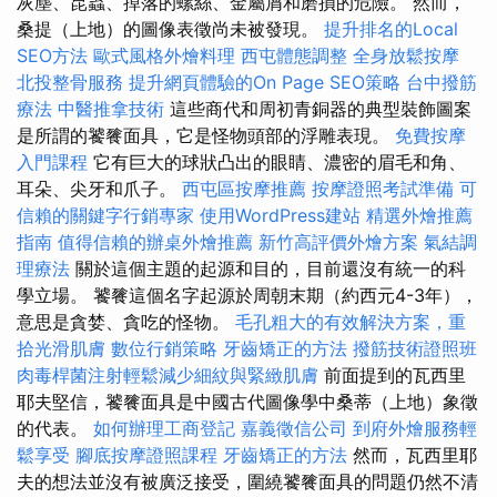
灰塵、昆蟲、掉落的螺絲、金屬屑和磨損的危險。 然而，
桑提（上地）的圖像表徵尚未被發現。
提升排名的Local
SEO方法
歐式風格外燴料理
西屯體態調整
全身放鬆按摩
北投整骨服務
提升網頁體驗的On Page SEO策略
台中撥筋
療法
中醫推拿技術
這些商代和周初青銅器的典型裝飾圖案
是所謂的饕餮面具，它是怪物頭部的浮雕表現。
免費按摩
入門課程
它有巨大的球狀凸出的眼睛、濃密的眉毛和角、
耳朵、尖牙和爪子。
西屯區按摩推薦
按摩證照考試準備
可
信賴的關鍵字行銷專家
使用WordPress建站
精選外燴推薦
指南
值得信賴的辦桌外燴推薦
新竹高評價外燴方案
氣結調
理療法
關於這個主題的起源和目的，目前還沒有統一的科
學立場。 饕餮這個名字起源於周朝末期（約西元4-3年），
意思是貪婪、貪吃的怪物。
毛孔粗大的有效解決方案，重
拾光滑肌膚
數位行銷策略
牙齒矯正的方法
撥筋技術證照班
肉毒桿菌注射輕鬆減少細紋與緊緻肌膚
前面提到的瓦西里
耶夫堅信，饕餮面具是中國古代圖像學中桑蒂（上地）象徵
的代表。
如何辦理工商登記
嘉義徵信公司
到府外燴服務輕
鬆享受
腳底按摩證照課程
牙齒矯正的方法
然而，瓦西里耶
夫的想法並沒有被廣泛接受，圍繞饕餮面具的問題仍然不清