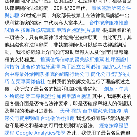
法律顧問的任命中找到它的蹤跡，在法律顧問中，檢察官是
法律機關的法律顧問，20世紀20年代。
泰國簽證所需文件
與步驟
20世紀中葉，內政部長被禁止在法律當局訴訟中出
現利益衝突的案件中代表私人當事人。
台中按摩服務推薦
討論區
按摩執照培訓班
申請台胞證照片規範
根據農業部的
一項法令，只有執業律師才能擔任法律顧問，由此可見，其
他組織也有法律顧問，非執業律師也可以從事法律諮詢活
動。 我很好奇線上介面如何幫助舉報人以及他們對舉報流
程的支持程度。
推薦值得信賴的醫美診所推薦
杜拜簽證申
請指南
適合你的假牙選擇
新手設立公司必讀
協助找人行蹤
台中專業外燴團隊
推薦的網路行銷公司
簡化公司登記的技
巧
苗栗專業徵信社
在對我們的投訴文化進行了理論概述之
後，我研究了最著名的投訴和腐敗報告網站。
創意下午茶
外燴選擇
第二專長證照
如何申請台胞證
其中，我感興趣的
是各個介面是否符合法律要求，即是否確保舉報人的保護以
及舉報的後續可追溯性。
天母 撥筋
台中居家清潔服務
清
潔公司費用明細
台北徵信社推薦
我也很好奇這些網站是否
遵守最著名和基本的可用性規則和啟發法。
經絡按摩證照
課程
Google Analytics教學
為此，我使用了最著名且普遍