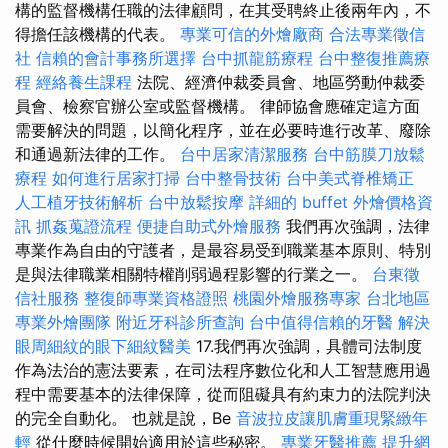
構的監督機構任職的法律顧問，在其受聘終止後兩年內，不
得擔任該機構的代表。
專業可信的外燴廠商
合法專業徵信
社
信賴的會計事務所選擇
台中抓龍筋療程
台中整復推薦療
程
經絡養生課程
法院、經濟仲裁委員會、地區勞動仲裁委
員會、檢察官辦公室或監督機構。 律師協會應確定這方面
需要解決的問題，以簡化程序，並在必要時進行改革、廢除
和通過新法律的工作。
台中居家清潔服務
台中筋膜刀放鬆
療程
如何進行居家打掃
台中整骨技術
台中美式脊椎矯正
人工植牙技術解析
台中放鬆按摩
詳細的 buffet 外燴價格資
訊
抓姦蒐證流程
便捷自助式外燴服務
我們再次強調，法律
專業作為自由的守護者，是最容易受到職業基本原則、特別
是與法律職業相關特權削弱過程影響的行業之一。
台東徵
信社服務
整復師專業資格證照
桃園外燴服務專家
台北地區
專業外燴團隊
附近牙科診所查詢
台中值得信賴的牙醫
解決
眼周細紋的眼下細紋醫美
17.我們再次強調，具體司法制度
作為法治的憲法要素，在司法程序數位化和人工智慧應用過
程中需要基本的法律保障，從而阻礙具有約束力的法院判決
的完全自動化。 也就是說，Be
音波拉皮讓肌膚重現緊緻年
輕
從什麼時候開始適用於這些秘密。
專業牙醫推薦
提升網