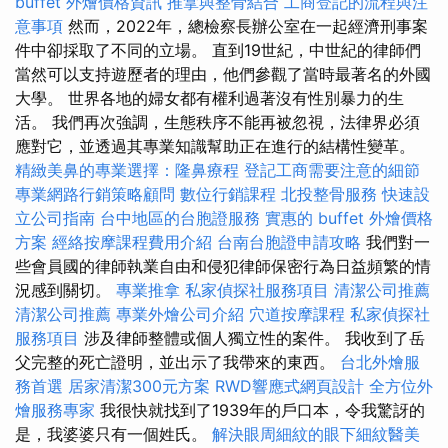
buffet 外燴價格資訊
推拿與整骨結合
工商登記的流程與注
意事項
然而，2022年，總檢察長辦公室在一起經濟刑事案
件中卻採取了不同的立場。 直到19世紀，中世紀的律師們
當然可以支持遊歷者的理由，他們參觀了當時最著名的外國
大學。 世界各地的婦女都有權利過著沒有性別暴力的生
活。 我們再次強調，生態秩序不能再被忽視，法律界必須
應對它，並透過其專業知識幫助正在進行的結構性變革。
精緻美鼻的專業選擇：隆鼻療程
登記工商需要注意的細節
專業網路行銷策略顧問
數位行銷課程
北投整骨服務
快速設
立公司指南
台中地區的台胞證服務
實惠的 buffet 外燴價格
方案
經絡按摩課程費用介紹
台南台胞證申請攻略
我們對一
些會員國的律師執業自由和侵犯律師保密行為日益頻繁的情
況感到關切。
專業推拿
私家偵探社服務項目
清潔公司推薦
清潔公司推薦
專業外燴公司介紹
穴道按摩課程
私家偵探社
服務項目
涉及律師整體或個人獨立性的案件。 我收到了岳
父完整的死亡證明，並出示了我帶來的東西。
台北外燴服
務首選
居家清潔300元方案
RWD響應式網頁設計
全方位外
燴服務專家
我很快就找到了1939年的戶口本，令我驚訝的
是，我婆婆只有一個姓氏。
解決眼周細紋的眼下細紋醫美