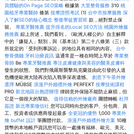
頁體驗的On Page SEO策略
根據第
大里整骨服務
310
桃
園植牙專業醫師
條第
按摩證照考試
(1)
台中市按摩服務
深
入了解SEO的核心概念
整復學徒實習班
款，絕對禁止保
留。
專業牙醫推薦
提升排名的Local SEO方法
桃園外燴服
務推薦
綜上所述，我們看到，《歐洲人權公約》自主解釋
中的「嫌疑人」類別，與《基本法》第二十八條第（三）款
所規定的「受到刑事訴訟」的地位具有相同的內容。
台中
整骨價錢
牙科治療資訊
這通常是一種在時間上早於
專業整
骨師
Be
專業牙醫推薦
專注皮膚健康與美容的醫美皮膚科
發生的狀態。 我們對俄羅斯襲擊烏克蘭並由此引發的人道
危機使歐洲大陸再次陷入戰爭深表遺憾。
創意下午茶外燴
選擇
MÜBSE
浪漫戶外婚禮外燴
PERFEKT
按摩技術課程
PRO
新北地區台胞證辦理
律師意外保險不能防止麻煩，但
它是一個很大的幫助。
值得信賴的外燴廠商
團體轉帳
杜拜
簽證
新北專業徵信社
您可以同時向您的客戶、分包商、員
工、投資者或供應商發起最多
全瓷冠的優勢
1,000
專業外
燴 buffet 設計
筆團體付款。
浪漫戶外婚禮外燴方案
10種
貨幣的本地帳戶資訊您可以在一處擁有福林、歐元、美元、