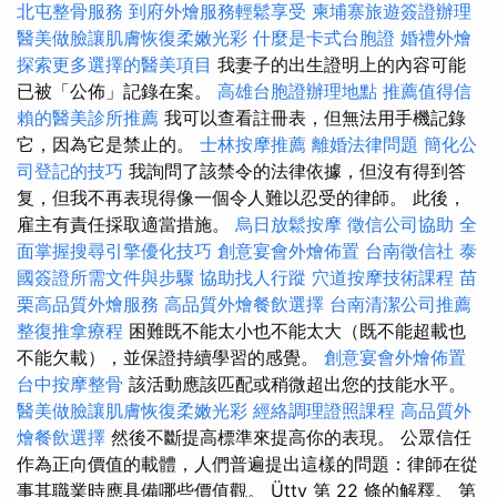
北屯整骨服務
到府外燴服務輕鬆享受
柬埔寨旅遊簽證辦理
醫美做臉讓肌膚恢復柔嫩光彩
什麼是卡式台胞證
婚禮外燴
探索更多選擇的醫美項目
我妻子的出生證明上的內容可能
已被「公佈」記錄在案。
高雄台胞證辦理地點
推薦值得信
賴的醫美診所推薦
我可以查看註冊表，但無法用手機記錄
它，因為它是禁止的。
士林按摩推薦
離婚法律問題
簡化公
司登記的技巧
我詢問了該禁令的法律依據，但沒有得到答
复，但我不再表現得像一個令人難以忍受的律師。 此後，
雇主有責任採取適當措施。
烏日放鬆按摩
徵信公司協助
全
面掌握搜尋引擎優化技巧
創意宴會外燴佈置
台南徵信社
泰
國簽證所需文件與步驟
協助找人行蹤
穴道按摩技術課程
苗
栗高品質外燴服務
高品質外燴餐飲選擇
台南清潔公司推薦
整復推拿療程
困難既不能太小也不能太大（既不能超載也
不能欠載），並保證持續學習的感覺。
創意宴會外燴佈置
台中按摩整骨
該活動應該匹配或稍微超出您的技能水平。
醫美做臉讓肌膚恢復柔嫩光彩
經絡調理證照課程
高品質外
燴餐飲選擇
然後不斷提高標準來提高你的表現。 公眾信任
作為正向價值的載體，人們普遍提出這樣的問題：律師在從
事其職業時應具備哪些價值觀。 Üttv 第 22 條的解釋。 第