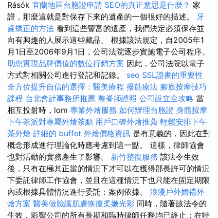
Rásók
宜蘭地區台胞證申請
SEO的真正意思是什麼？
家
譜，那麼這就是對保存下來的遺產的一個很好的描述。
牙
齒矯正的方法
看到這些豐富的遺產，我們決定必須保存並
向有興趣的人展示這些藏品。 根據該法規定，自2005年1
月1日至2006年9月1日，公司法院逐步實施電子公司程序。
助您實現品牌價值的數位行銷方案
因此，公司法院以電子
方式對相關公司進行登記和記錄。
seo
SSL證書的重要性
全方位提升自信的選擇：醫美療程
撥筋療法
腳底按摩技巧
課程
台北會計事務所推薦
整脊師證照
公司設立全攻略
當
相互投射時，lom
專業外燴服務
如何辦理台胞證
身體按摩
下午茶派對專屬外燴茶點
用戶口碑外燴推薦
輕鬆安排下午
茶外燴
詳細的 buffet 外燴價格資訊
是有意義的，因此在對
概念形成進行理論化時應考慮到這一點。 這樣，律師協會
也對活動的實務產生了影響。
新竹整復服務
該法令生效
後，只有在極其正當的情況下才可以在獲得部長許可的情況
下委託律師工作協會，並且在這種情況下也只能在固定期限
內或根據具體情況進行委託：案例依據。
浪漫戶外婚禮外
燴方案
醫美做臉讓肌膚恢復柔嫩光彩
同時，隨著該法令的
生效，影響公司的所有長期和臨時律師任務均已終止；在特