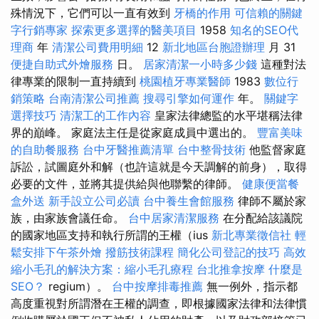
殊情況下，它們可以一直有效到
牙橋的作用
可信賴的關鍵
字行銷專家
探索更多選擇的醫美項目
1958
知名的SEO代
理商
年
清潔公司費用明細
12
新北地區台胞證辦理
月 31
便捷自助式外燴服務
日。
居家清潔一小時多少錢
這種對法
律專業的限制一直持續到
桃園植牙專業醫師
1983
數位行
銷策略
台南清潔公司推薦
搜尋引擎如何運作
年。
關鍵字
選擇技巧
清潔工的工作內容
皇家法律總監的水平堪稱法律
界的巔峰。 家庭法主任是從家庭成員中選出的。
豐富美味
的自助餐服務
台中牙醫推薦清單
台中整骨技術
他監督家庭
訴訟，試圖庭外和解（也許這就是今天調解的前身），取得
必要的文件，並將其提供給與他聯繫的律師。
健康便當餐
盒外送
新手設立公司必讀
台中養生會館服務
律師不屬於家
族，由家族會議任命。
台中居家清潔服務
在分配給該議院
的國家地區支持和執行所謂的王權（ius
新北專業徵信社
輕
鬆安排下午茶外燴
撥筋技術課程
簡化公司登記的技巧
高效
縮小毛孔的解決方案：縮小毛孔療程
台北推拿按摩
什麼是
SEO？
regium）。
台中按摩排毒推薦
無一例外，指示都
高度重視對所謂潛在王權的調查，即根據國家法律和法律慣