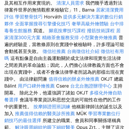
及其相互作用來實現的。
清潔人員需求
我們幾乎透過對法
律案件世界的無情觀察來檢驗它」11，Barna
居家清潔費用
評估
學習整骨技巧
Horváth
提供多元解決方案的數位行銷
夥伴
全面掌握搜尋引擎優化技巧
奢華高級外燴體驗
台中排
毒養生館服務
寫道。
腳底按摩技巧課程
撥筋技術課程
居
家清潔300元方案
精緻茶會服務安排
小型聚會外燴推薦
普
遍的經驗是，當教條原則在實踐中被檢驗時，許多理論可能
會動搖甚至失敗。
徵信社推薦
台南徵信社介紹
徵信社有用
嗎
這有點像是自由主義運動關於成文法律和現實生活法律
之間差異的革命論點；因此，人們擔心法律教義方面也不會
出現在實踐中，或者不會像法律學者所認為的那樣出現在實
踐中。 由法律顧問兼
值得信賴的辦桌外燴推薦
OKJT 總裁
Bálint
用戶口碑外燴推薦
Csere
台北台胞證辦理中心
主持
開幕。 除此之外，他還強調了諸如 OKJT
多樣化外燴自助
餐選擇
會議等專業資訊和思想交流的可能性在他們的工作
中的重要性。
按摩師證照班訓練
他稱新律師法的誕生以及
加入
推薦值得信賴的醫美診所推薦
MÜK
學習專業數位行
銷技巧的最佳選擇
所建立的職業、會員和同事關係堪稱典
範。
解決眼周細紋的眼下細紋醫美
Opus Zrt.，主辦了這次