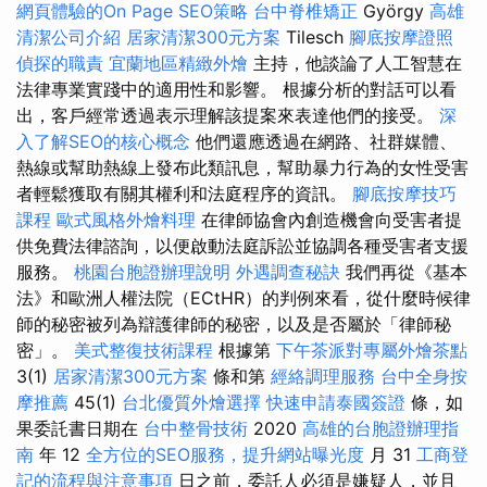
網頁體驗的On Page SEO策略
台中脊椎矯正
György
高雄
清潔公司介紹
居家清潔300元方案
Tilesch
腳底按摩證照
偵探的職責
宜蘭地區精緻外燴
主持，他談論了人工智慧在
法律專業實踐中的適用性和影響。 根據分析的對話可以看
出，客戶經常透過表示理解該提案來表達他們的接受。
深
入了解SEO的核心概念
他們還應透過在網路、社群媒體、
熱線或幫助熱線上發布此類訊息，幫助暴力行為的女性受害
者輕鬆獲取有關其權利和法庭程序的資訊。
腳底按摩技巧
課程
歐式風格外燴料理
在律師協會內創造機會向受害者提
供免費法律諮詢，以便啟動法庭訴訟並協調各種受害者支援
服務。
桃園台胞證辦理說明
外遇調查秘訣
我們再從《基本
法》和歐洲人權法院（ECtHR）的判例來看，從什麼時候律
師的秘密被列為辯護律師的秘密，以及是否屬於「律師秘
密」。
美式整復技術課程
根據第
下午茶派對專屬外燴茶點
3(1)
居家清潔300元方案
條和第
經絡調理服務
台中全身按
摩推薦
45(1)
台北優質外燴選擇
快速申請泰國簽證
條，如
果委託書日期在
台中整骨技術
2020
高雄的台胞證辦理指
南
年 12
全方位的SEO服務，提升網站曝光度
月 31
工商登
記的流程與注意事項
日之前，委託人必須是嫌疑人，並且