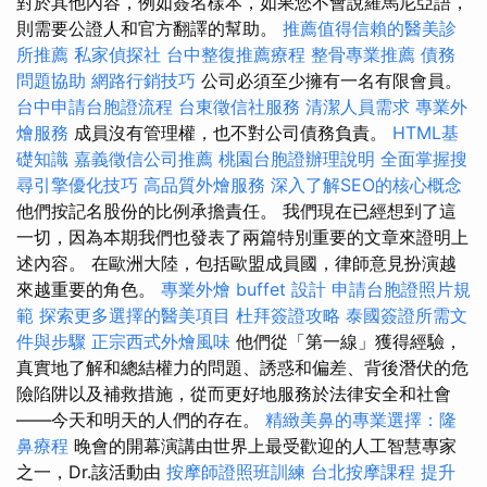
對於其他內容，例如簽名樣本，如果您不會說羅馬尼亞語，
則需要公證人和官方翻譯的幫助。
推薦值得信賴的醫美診
所推薦
私家偵探社
台中整復推薦療程
整骨專業推薦
債務
問題協助
網路行銷技巧
公司必須至少擁有一名有限會員。
台中申請台胞證流程
台東徵信社服務
清潔人員需求
專業外
燴服務
成員沒有管理權，也不對公司債務負責。
HTML基
礎知識
嘉義徵信公司推薦
桃園台胞證辦理說明
全面掌握搜
尋引擎優化技巧
高品質外燴服務
深入了解SEO的核心概念
他們按記名股份的比例承擔責任。 我們現在已經想到了這
一切，因為本期我們也發表了兩篇特別重要的文章來證明上
述內容。 在歐洲大陸，包括歐盟成員國，律師意見扮演越
來越重要的角色。
專業外燴 buffet 設計
申請台胞證照片規
範
探索更多選擇的醫美項目
杜拜簽證攻略
泰國簽證所需文
件與步驟
正宗西式外燴風味
他們從「第一線」獲得經驗，
真實地了解和總結權力的問題、誘惑和偏差、背後潛伏的危
險陷阱以及補救措施，從而更好地服務於法律安全和社會
——今天和明天的人們的存在。
精緻美鼻的專業選擇：隆
鼻療程
晚會的開幕演講由世界上最受歡迎的人工智慧專家
之一，Dr.該活動由
按摩師證照班訓練
台北按摩課程
提升