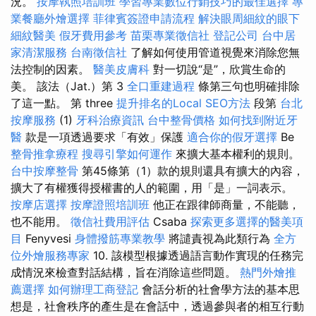
況。
按摩執照培訓班
學習專業數位行銷技巧的最佳選擇
專
業餐廳外燴選擇
菲律賓簽證申請流程
解決眼周細紋的眼下
細紋醫美
假牙費用參考
苗栗專業徵信社
登記公司
台中居
家清潔服務
台南徵信社
了解如何使用管道視覺來消除您無
法控制的因素。
醫美皮膚科
對一切說“是”，欣賞生命的
美。 該法（Jat.）第 3
全口重建過程
條第三句也明確排除
了這一點。 第 three
提升排名的Local SEO方法
段第
台北
按摩服務
(1)
牙科治療資訊
台中整骨價格
如何找到附近牙
醫
款是一項透過要求「有效」保護
適合你的假牙選擇
Be
整骨推拿療程
搜尋引擎如何運作
來擴大基本權利的規則。
台中按摩整骨
第45條第（1）款的規則還具有擴大的內容，
擴大了有權獲得授權書的人的範圍，用「是」一詞表示。
按摩店選擇
按摩證照培訓班
他正在跟律師商量，不能聽，
也不能用。
徵信社費用評估
Csaba
探索更多選擇的醫美項
目
Fenyvesi
身體撥筋專業教學
將譴責視為此類行為
全方
位外燴服務專家
10. 該模型根據透過語言動作實現的任務完
成情況來檢查對話結構，旨在消除這些問題。
熱門外燴推
薦選擇
如何辦理工商登記
會話分析的社會學方法的基本思
想是，社會秩序的產生是在會話中，透過參與者的相互行動