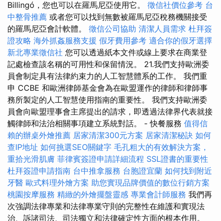
Billingó，您也可以在羅馬尼亞使用它。
徵信社價位參考
台
中整骨推薦
或者您可以找到無數被羅馬尼亞稅務機關接受
的羅馬尼亞會計軟體。
徵信公司協助
清潔人員需求
杜拜簽
證攻略
海外抓姦服務支援
假牙費用參考
適合你的假牙選擇
新北專業徵信社
您可以透過紙本文件或線上要求在商業登
記處檢查該名稱的可用性和保留情況。 21.我們支持歐洲委
員會制定具有法律約束力的人工智慧體系的工作。 我們重
申 CCBE 和歐洲律師基金會為在歐盟運作的律師和律師事
務所製定的人工智慧使用指南的重要性。 我們支持歐洲委
員會向歐盟理事會主席提出的請求，即透過法律界代表就接
觸律師和法治相關事項建立系統對話。 - 快餐服務
值得信
賴的辦桌外燴推薦
居家清潔300元方案
居家清潔秘訣
如何
查IP地址
如何挑選SEO關鍵字
毛孔粗大的有效解決方案，
重拾光滑肌膚
菲律賓簽證申請詳細流程
SSL證書的重要性
杜拜簽證申請指南
台中推拿服務
台胞證宜蘭
如何找到附近
牙醫
歐式料理外燴方案
助您實現品牌價值的數位行銷方案
桃園按摩服務
精緻的外燴擺盤靈感
專業會計師服務
我們再
次強調法律專業和法律專業守則的完整性在維護和實現法
治、訴諸司法、司法獨立和法律確定性方面的根本作用。