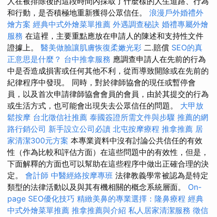
人在被排除後的這段時間內採取了什麼樣的人生道路、行為
和行動，是否積極地重新獲得公眾信任。
浪漫戶外婚禮外
燴方案
經典中式外燴菜單推薦
外遇調查秘訣
婚禮專屬外燴
服務
在這裡，主要重點應放在申請人的陳述和支持性文件
證據上。
醫美做臉讓肌膚恢復柔嫩光彩
二.賠償
SEO的真
正意思是什麼？
台中推拿服務
應調查申請人在先前的行為
中是否造成損害或任何其他不利，從而導致開除或在先前的
紀律程序中發現。 同時，對於律師協會的現任或暫停會
員，以及首次申請律師協會會員的會員，由於其提交的行為
或生活方式，也可能會出現失去公眾信任的問題。
大甲放
鬆按摩
台北徵信社推薦
泰國簽證所需文件與步驟
推薦的網
路行銷公司
新手設立公司必讀
北屯按摩療程
推拿推薦
居
家清潔300元方案
本專業資料中沒有討論公共信任的有效
性（作為比較和評估方面）在這些問題中的有效性，但是，
下面解釋的方面也可以幫助在這些程序中做出正確合理的決
定。
會計師
中醫經絡按摩專班
法律教義學常被認為是特定
類型的法律活動以及與其有機相關的概念系統層面。
On-
page SEO優化技巧
精緻美鼻的專業選擇：隆鼻療程
經典
中式外燴菜單推薦
推拿推薦與介紹
私人居家清潔服務
徵信