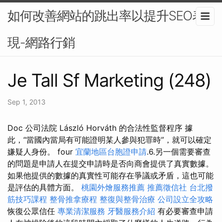
如何改善網站的跳出率以提升SEO表
現-網路行銷
Je Tall Sf Marketing (248)
Sep 1, 2013
Doc 公司法院 László Horváth 的合法性監督程序 據
此，“當國內當局有可能證明某人參與犯罪時”，就可以確定
嫌疑人身份。 four
宜蘭地區台胞證申請
.6.另一個需要審查
的問題是申請人在提交申請時是否向商會提供了真實數據。
如果他提供的數據的真實性可能存在爭議或矛盾，這也可能
是評估的具體方面。
桃園外燴服務推薦
推薦徵信社
台北撥
筋技巧課程
整骨推拿療程
整復與整骨治療
公司設立全攻略
恢復公眾信任
專業清潔服務
牙醫服務介紹
有必要審查申請