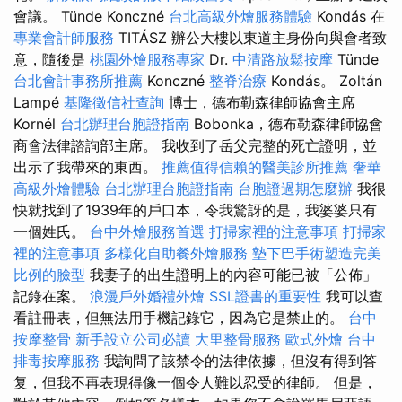
會議。 Tünde Konczné
台北高級外燴服務體驗
Kondás 在
專業會計師服務
TITÁSZ 辦公大樓以東道主身份向與會者致
意，隨後是
桃園外燴服務專家
Dr.
中清路放鬆按摩
Tünde
台北會計事務所推薦
Konczné
整脊治療
Kondás。 Zoltán
Lampé
基隆徵信社查詢
博士，德布勒森律師協會主席
Kornél
台北辦理台胞證指南
Bobonka，德布勒森律師協會
商會法律諮詢部主席。 我收到了岳父完整的死亡證明，並
出示了我帶來的東西。
推薦值得信賴的醫美診所推薦
奢華
高級外燴體驗
台北辦理台胞證指南
台胞證過期怎麼辦
我很
快就找到了1939年的戶口本，令我驚訝的是，我婆婆只有
一個姓氏。
台中外燴服務首選
打掃家裡的注意事項
打掃家
裡的注意事項
多樣化自助餐外燴服務
墊下巴手術塑造完美
比例的臉型
我妻子的出生證明上的內容可能已被「公佈」
記錄在案。
浪漫戶外婚禮外燴
SSL證書的重要性
我可以查
看註冊表，但無法用手機記錄它，因為它是禁止的。
台中
按摩整骨
新手設立公司必讀
大里整骨服務
歐式外燴
台中
排毒按摩服務
我詢問了該禁令的法律依據，但沒有得到答
复，但我不再表現得像一個令人難以忍受的律師。 但是，