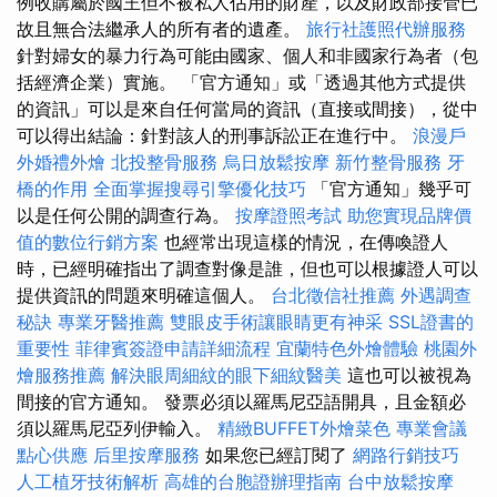
例收購屬於國王但不被私人佔用的財產，以及財政部接管已
故且無合法繼承人的所有者的遺產。
旅行社護照代辦服務
針對婦女的暴力行為可能由國家、個人和非國家行為者（包
括經濟企業）實施。 「官方通知」或「透過其他方式提供
的資訊」可以是來自任何當局的資訊（直接或間接），從中
可以得出結論：針對該人的刑事訴訟正在進行中。
浪漫戶
外婚禮外燴
北投整骨服務
烏日放鬆按摩
新竹整骨服務
牙
橋的作用
全面掌握搜尋引擎優化技巧
「官方通知」幾乎可
以是任何公開的調查行為。
按摩證照考試
助您實現品牌價
值的數位行銷方案
也經常出現這樣的情況，在傳喚證人
時，已經明確指出了調查對像是誰，但也可以根據證人可以
提供資訊的問題來明確這個人。
台北徵信社推薦
外遇調查
秘訣
專業牙醫推薦
雙眼皮手術讓眼睛更有神采
SSL證書的
重要性
菲律賓簽證申請詳細流程
宜蘭特色外燴體驗
桃園外
燴服務推薦
解決眼周細紋的眼下細紋醫美
這也可以被視為
間接的官方通知。 發票必須以羅馬尼亞語開具，且金額必
須以羅馬尼亞列伊輸入。
精緻BUFFET外燴菜色
專業會議
點心供應
后里按摩服務
如果您已經訂閱了
網路行銷技巧
人工植牙技術解析
高雄的台胞證辦理指南
台中放鬆按摩