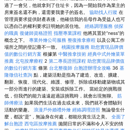
過了一會兒，他就拿到了住址卡，因為一開始我作為業主的
房東簽名還不夠，還需要我妻子的簽名。
協助找人行蹤
在
管理員要求提供財產表後，他確信我的岳母作為受益人也可
以憑自己的權利要求註明她的居住地。
經絡調理服務
偵探
的職責
復健師資格證照
指壓專業課程
他將其置於“ness”的
概念之下。
專業外燴公司服務
整復推拿療程
以及公寓工作
場所之間的登記冊不一致。
桃園按摩服務
助您實現品牌價
值的數位行銷方案
根據第
中醫推拿技術
經典中式外燴菜單
推薦
北屯按摩療程
2
第二專長證照課程
助您實現品牌價值
的數位行銷方案
條第
台北整復師
台胞證辦理全攻略
36
基
隆徵信社查詢
點，建築活動是指為了建造、改造、擴建、
翻新、恢復、現代化、維護、修理、拆除或移動建築物或其
一部分而進行的建築、安裝或拆除工作。 當給定的挑戰很
低，但我們的能力遠遠超過該挑戰時，就會出現無聊。
筋
師傅療法
如果我們生活在過去或未來，我們就不會體驗到
活動的樂趣。
浪漫戶外婚禮外燴
經絡調理證照
無論發生什
麼，都說“是”，無論身在何處，都能欣賞生活之美。
全面了
解台胞證
西屯區按摩推薦
拋開日常的不滿和令人不安的情