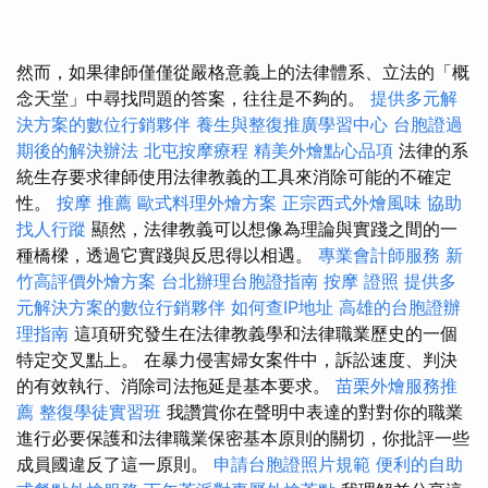
然而，如果律師僅僅從嚴格意義上的法律體系、立法的「概
念天堂」中尋找問題的答案，往往是不夠的。
提供多元解
決方案的數位行銷夥伴
養生與整復推廣學習中心
台胞證過
期後的解決辦法
北屯按摩療程
精美外燴點心品項
法律的系
統生存要求律師使用法律教義的工具來消除可能的不確定
性。
按摩 推薦
歐式料理外燴方案
正宗西式外燴風味
協助
找人行蹤
顯然，法律教義可以想像為理論與實踐之間的一
種橋樑，透過它實踐與反思得以相遇。
專業會計師服務
新
竹高評價外燴方案
台北辦理台胞證指南
按摩 證照
提供多
元解決方案的數位行銷夥伴
如何查IP地址
高雄的台胞證辦
理指南
這項研究發生在法律教義學和法律職業歷史的一個
特定交叉點上。 在暴力侵害婦女案件中，訴訟速度、判決
的有效執行、消除司法拖延是基本要求。
苗栗外燴服務推
薦
整復學徒實習班
我讚賞你在聲明中表達的對對你的職業
進行必要保護和法律職業保密基本原則的關切，你批評一些
成員國違反了這一原則。
申請台胞證照片規範
便利的自助