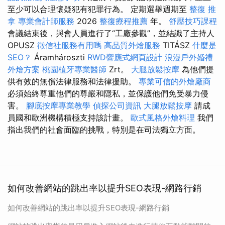
至少可以合理懷疑犯有犯罪行為。 定期選舉週期至
整復 推
拿
專業會計師服務
2026
整復療程推薦
年。
舒壓技巧課程
會議結束後，與會人員進行了“工廠參觀”，並結識了主持人
OPUSZ
徵信社服務有用嗎
高品質外燴服務
TITÁSZ
什麼是
SEO？
Áramhároszti
RWD響應式網頁設計
浪漫戶外婚禮
外燴方案
桃園植牙專業醫師
Zrt。
大腿放鬆按摩
為他們提
供有效的無償法律服務和法律援助。
專業可信的外燴廠商
必須始終尊重他們的尊嚴和隱私，並保護他們免受暴力侵
害。
腳底按摩專業教學
偵探公司資訊
大腿放鬆按摩
請成
員國和歐洲機構積極支持該計畫。
歐式風格外燴料理
我們
指出我們的社會面臨的挑戰，特別是在司法獨立方面。
如何改善網站的跳出率以提升SEO表現-網路行銷
如何改善網站的跳出率以提升SEO表現-網路行銷