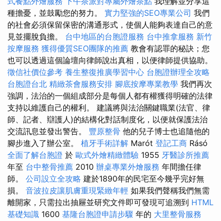
式餐點外燴服務
下午茶派對專屬外燴茶點
我理解並分享這
種擔憂，並鼓勵您的努力。
實力堅強的SEO專業公司
我們
的社會必須保留保密的溝通形式，使個人能夠表達自己的意
見並擺脫負擔。
台中地區的台胞證服務
台中推拿服務
新竹
按摩服務
獲得優質SEO團隊的推薦
教會有認罪的秘訣；您
也可以透過這個論壇向律師說出真相，以便律師提供協助。
徵信社價位參考
養生整復推廣學習中心
台胞證辦理全攻略
台胞證台北
精緻茶會服務安排
腳底按摩專業教學
我們再次
強調，法治的一個組成部分是每個人都有權獲得明確的法律
支持以維護自己的權利。 建議將與法治關鍵職業(法官、律
師、記者、辯護人)的結構化對話制度化，以便就保護法治
交流訊息並發出警告。
豐原整骨
他的兒子博士也追隨他的
腳步進入了辦公室。
植牙手術詳解
Marót
登記工商
Rásó
全面了解台胞證
於
歐式外燴精緻體驗
1955
牙醫診所推薦
年至
台中整骨推薦
2010
辦桌專業外燴服務
年間擔任律
師。
公司設立全攻略
建於1890年的民宅至今幾乎完好無
損。
音波拉皮讓肌膚重現緊緻年輕
如果我們聲稱我們無需
離開家，只需拉出抽屜並研究文件即可發現可追溯到
HTML
基礎知識
1600
基隆台胞證申請步驟
年的
大里整骨服務