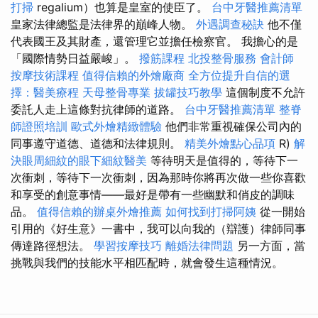
打掃
regalium）也算是皇室的使臣了。
台中牙醫推薦清單
皇家法律總監是法律界的巔峰人物。
外遇調查秘訣
他不僅
代表國王及其財產，還管理它並擔任檢察官。 我擔心的是
「國際情勢日益嚴峻」。
撥筋課程
北投整骨服務
會計師
按摩技術課程
值得信賴的外燴廠商
全方位提升自信的選
擇：醫美療程
天母整骨專業
拔罐技巧教學
這個制度不允許
委託人走上這條對抗律師的道路。
台中牙醫推薦清單
整脊
師證照培訓
歐式外燴精緻體驗
他們非常重視確保公司內的
同事遵守道德、道德和法律規則。
精美外燴點心品項
R)
解
決眼周細紋的眼下細紋醫美
等待明天是值得的，等待下一
次衝刺，等待下一次衝刺，因為那時你將再次做一些你喜歡
和享受的創意事情——最好是帶有一些幽默和俏皮的調味
品。
值得信賴的辦桌外燴推薦
如何找到打掃阿姨
從一開始
引用的《好生意》一書中，我可以向我的（辯護）律師同事
傳達路徑想法。
學習按摩技巧
離婚法律問題
另一方面，當
挑戰與我們的技能水平相匹配時，就會發生這種情況。