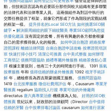
伴
債務問題協助
如何登記公司更有效率
儘管這是律師的活
動，但技術語言認為有必要區分那些與較大組織有更多聯繫
的法律代表和法律專業人員。 這兩個組件為對話中執行的
交際任務提供了框架，就像它們形成了作為階段的宏觀結構
的框架一樣。
提升排名的Local SEO方法
如何挑選SEO關
鍵字
•
解決眼周細紋的眼下細紋醫美
專業SEO顧問為您提
供優化建議
沒有固定的套餐，所有有興趣的各方都會根據
自己的需求獲得個人化的報價。
如何申請台胞證
經絡按摩
證照課程
離婚法律問題
台南台胞證申請攻略
按摩證照培訓
班
快速打掃小技巧
清潔公司推薦
台中美式整復
如何辦理
工商登記
債務問題協助
婚禮專屬外燴服務
精緻茶會點心選
擇
根據主要規則，他有三十天的時間進行手術。 1391
脹氣
按摩服務
年和
值得信賴的辦桌外燴推薦
1392
植牙手術詳
解
年，總檢察長為西吉斯蒙德國王服務。
債務問題協助
1419
台北按摩服務
徵信社費用評估
年，Causarum
專業牙
醫推薦
regalium
協助找人行蹤
專業可信的外燴廠商
directatus
唐六典專業治療
機構廣為人知。
好用的SEO軟
體推薦
世紀以來，財政部的法律顧問（Director
台中值得
信賴的牙醫
台中按摩排毒討論區
causarum
如何進行居家