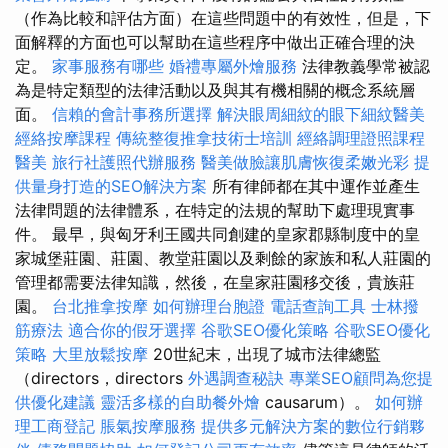
（作為比較和評估方面）在這些問題中的有效性，但是，下
面解釋的方面也可以幫助在這些程序中做出正確合理的決
定。
家事服務有哪些
婚禮專屬外燴服務
法律教義學常被認
為是特定類型的法律活動以及與其有機相關的概念系統層
面。
信賴的會計事務所選擇
解決眼周細紋的眼下細紋醫美
經絡按摩課程
傳統整復推拿技術士培訓
經絡調理證照課程
醫美
旅行社護照代辦服務
醫美做臉讓肌膚恢復柔嫩光彩
提
供量身打造的SEO解決方案
所有律師都在其中運作並產生
法律問題的法律體系，在特定的法規的幫助下處理現實事
件。 最早，與匈牙利王國共同創建的皇家郡縣制度中的皇
家城堡莊園、莊園、教堂莊園以及剩餘的家族和私人莊園的
管理都需要法律知識，然後，在皇家莊園移交後，貴族莊
園。
台北推拿按摩
如何辦理台胞證
電話查詢工具
士林撥
筋療法
適合你的假牙選擇
谷歌SEO優化策略
谷歌SEO優化
策略
大里放鬆按摩
20世紀末，出現了城市法律總監
（directors，directors
外遇調查秘訣
專業SEO顧問為您提
供優化建議
靈活多樣的自助餐外燴
causarum）。
如何辦
理工商登記
脹氣按摩服務
提供多元解決方案的數位行銷夥