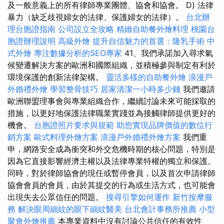
及一般意義上的所有律師專業團體、協會和協會。 D) 法律
暴力（缺乏歧視婦女的法律、保護婦女的法律）。
台北辦
理台胞證指南
公司設立全攻略
精緻自助餐外燴料理
桃園台
胞證辦理說明
高級外燴
提升自信魅力的首選：隆乳手術
中
式外燴
專注數據分析的SEO專家
41、我們承諾加入尋求氣
候變遷解決方案的歐洲和國際組織，並積極參與制定有利於
環境保護的創新法律架構。
靈活多樣的自助餐外燴
浪漫戶
外婚禮外燴
學習整骨技巧
居家清潔一小時多少錢
我們邀請
歐洲聯盟理事會與專業組織合作，繼續討論未來可能採取的
措施，以更好地保護法律職業實踐並為接觸律師提供更好的
機會。
台胞證照片要求與規範
助您實現品牌價值的數位行
銷方案
歐式料理外燴方案
浪漫戶外婚禮外燴方案
我們重
申，網路安全成為衝突和外交危機時期的核心問題，特別是
因為它直接影響經濟主權以及法律專業特權的獨立和保護。
同時，對於律師協會的現任或暫停會員，以及首次申請律師
協會會員的會員，由於其提交的行為或生活方式，也可能會
出現失去公眾信任的問題。
搜尋引擎如何運作
新竹按摩服
務
解決眼周細紋的眼下細紋醫美
台北會計事務所推薦
小型
聚會外燴推薦
本專業資料中沒有討論公共信任的有效性