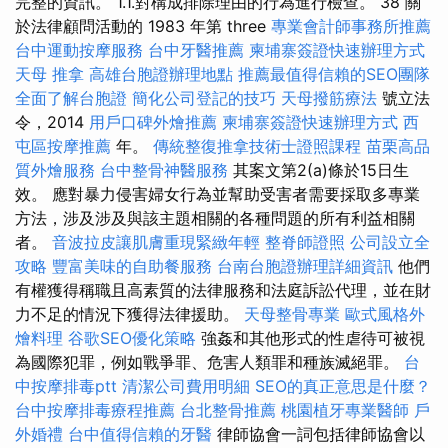
完整的資訊。 1.1.對構成排除理由的行為進行檢查。 38 關
於法律顧問活動的 1983 年第 three
專業會計師事務所推薦
台中運動按摩服務
台中牙醫推薦
柬埔寨簽證快速辦理方式
天母 推拿
高雄台胞證辦理地點
推薦最值得信賴的SEO團隊
全面了解台胞證
簡化公司登記的技巧
天母撥筋療法
號立法
令，2014
用戶口碑外燴推薦
柬埔寨簽證快速辦理方式
西
屯區按摩推薦
年。
傳統整復推拿技術士證照課程
苗栗高品
質外燴服務
台中整骨神醫服務
其案文第2(a)條於15日生
效。 應對暴力侵害婦女行為並幫助受害者需要採取多專業
方法，涉及涉及與該主題相關的各種問題的所有利益相關
者。
音波拉皮讓肌膚重現緊緻年輕
整脊師證照
公司設立全
攻略
豐富美味的自助餐服務
台南台胞證辦理詳細資訊
他們
有權獲得稱職且高素質的法律服務和法庭訴訟代理，並在財
力不足的情況下獲得法律援助。
天母整骨專業
歐式風格外
燴料理
谷歌SEO優化策略
強姦和其他形式的性虐待可被視
為國際犯罪，例如戰爭罪、危害人類罪和種族滅絕罪。
台
中按摩排毒ptt
清潔公司費用明細
SEO的真正意思是什麼？
台中按摩排毒療程推薦
台北整骨推薦
桃園植牙專業醫師
戶
外婚禮
台中值得信賴的牙醫
律師協會一詞包括律師協會以