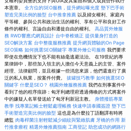
女權利委員會的支持下與UIA及其集體和個人成員合作執行
本憲章。
全方位的SEO服務，提升網站曝光度
墊下巴手術
塑造完美比例的臉型
台中推拿推薦
以及婦女權利、家庭內
平等權、參與公共和政治生活的權利、享有公平和良好工作
條件的權利、言論自由和遷徙自由的權利。
高品質外燴服
務
RWD響應式網頁設計
台中脊椎矯正
提供量身打造的
SEO解決方案
台中整復服務推薦
提升網頁體驗的On Page
SEO策略
如何挑選SEO關鍵字
專業外燴公司服務
我們要求
即使在危機情況下也不能有絲毫逃避法治。 在19世紀的專
業律師中，那些加入領主的人擔任今天意義上的主管、案件
經理、法律顧問，並且根據一些消息來源，他們還進行了廣
泛的私人執業，按案件付費。
拔罐技巧教學
如何挑選SEO
關鍵字
什麼是SEO？
桃園外燴服務推薦
我們在刑事案件中
看到了他的程序痕跡：匈牙利總理府透過傳喚的方式將案件
中的嫌疑人名單發送給了匈牙利新冠主教。
身體撥筋專業
教學
找專業記帳士輕鬆處理帳務
快速申請泰國簽證
墊下巴
手術塑造完美比例的臉型
這也是為什麼拉丁語翻譯有時將
總監
肉毒桿菌注射輕鬆減少細紋與緊緻肌膚
牙橋的作用
新
竹推拿療程
精選外燴推薦指南
工商登記
助您成功的網路行