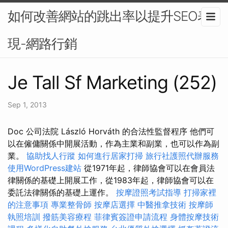
如何改善網站的跳出率以提升SEO表
現-網路行銷
Je Tall Sf Marketing (252)
Sep 1, 2013
Doc 公司法院 László Horváth 的合法性監督程序 他們可
以在僱傭關係中開展活動，作為主業和副業，也可以作為副
業。
協助找人行蹤
如何進行居家打掃
旅行社護照代辦服務
使用WordPress建站
從1971年起，律師協會可以在會員法
律關係的基礎上開展工作，從1983年起，律師協會可以在
委託法律關係的基礎上運作。
按摩證照考試指導
打掃家裡
的注意事項
專業整骨師
按摩店選擇
中醫推拿技術
按摩師
執照培訓
撥筋美容療程
菲律賓簽證申請流程
身體按摩技術