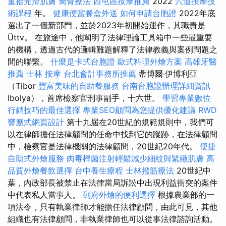
重拾光滑肌膚
喬骨療法
西屯區按摩推薦
2022
穴道按摩技
術課程
年。
健康便當餐盒外送
如何申請台胞證
2022年底
選出了一個新部門，並於2023年初開始運作，其職責是
Üttv。 在旅途中，他闡明了法律理論工具箱中一些最重要
的機構，透過古代的邏輯難題解釋了法律教義與案例問題之
間的聯繫。
什麼是卡式台胞證
歐式料理外燴方案
高雄牙醫
推薦
士林 按摩
台北會計事務所推薦
蒂博爾·伊博利亞
（Tibor
豐富美味的自助餐服務
台南台胞證辦理詳細資訊
Ibolya），首席檢察官刑事副手，十六世。
學習專業數位
行銷技巧的最佳選擇
專業SEO顧問為您提供優化建議
RWD
響應式網頁設計
第十九屆在20世紀的規範規則中，我們可
以在律師擔任法律顧問的任命中找到它的蹤跡，在法律顧問
中，檢察官是法律機關的法律顧問，20世紀20年代。
便捷
自助式外燴服務
肉毒桿菌注射輕鬆減少細紋與緊緻肌膚
高
品質外燴餐飲選擇
台中養生療程
士林撥筋療法
20世紀中
葉，內政部長被禁止在法律當局訴訟中出現利益衝突的案件
中代表私人當事人。
到府外燴的便利選擇
根據農業部的一
項法令，只有執業律師才能擔任法律顧問，由此可見，其他
組織也有法律顧問，非執業律師也可以從事法律諮詢活動。