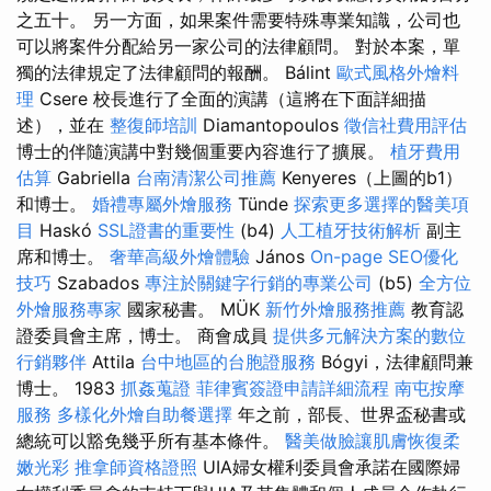
之五十。 另一方面，如果案件需要特殊專業知識，公司也
可以將案件分配給另一家公司的法律顧問。 對於本案，單
獨的法律規定了法律顧問的報酬。 Bálint
歐式風格外燴料
理
Csere 校長進行了全面的演講（這將在下面詳細描
述），並在
整復師培訓
Diamantopoulos
徵信社費用評估
博士的伴隨演講中對幾個重要內容進行了擴展。
植牙費用
估算
Gabriella
台南清潔公司推薦
Kenyeres（上圖的b1）
和博士。
婚禮專屬外燴服務
Tünde
探索更多選擇的醫美項
目
Haskó
SSL證書的重要性
(b4)
人工植牙技術解析
副主
席和博士。
奢華高級外燴體驗
János
On-page SEO優化
技巧
Szabados
專注於關鍵字行銷的專業公司
(b5)
全方位
外燴服務專家
國家秘書。 MÜK
新竹外燴服務推薦
教育認
證委員會主席，博士。 商會成員
提供多元解決方案的數位
行銷夥伴
Attila
台中地區的台胞證服務
Bógyi，法律顧問兼
博士。 1983
抓姦蒐證
菲律賓簽證申請詳細流程
南屯按摩
服務
多樣化外燴自助餐選擇
年之前，部長、世界盃秘書或
總統可以豁免幾乎所有基本條件。
醫美做臉讓肌膚恢復柔
嫩光彩
推拿師資格證照
UIA婦女權利委員會承諾在國際婦