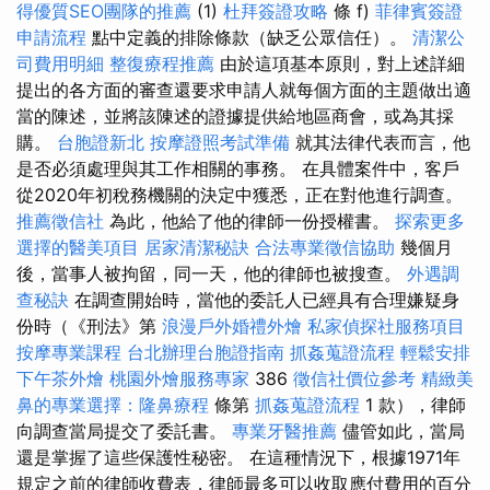
得優質SEO團隊的推薦
(1)
杜拜簽證攻略
條 f)
菲律賓簽證
申請流程
點中定義的排除條款（缺乏公眾信任）。
清潔公
司費用明細
整復療程推薦
由於這項基本原則，對上述詳細
提出的各方面的審查還要求申請人就每個方面的主題做出適
當的陳述，並將該陳述的證據提供給地區商會，或為其採
購。
台胞證新北
按摩證照考試準備
就其法律代表而言，他
是否必須處理與其工作相關的事務。 在具體案件中，客戶
從2020年初稅務機關的決定中獲悉，正在對他進行調查。
推薦徵信社
為此，他給了他的律師一份授權書。
探索更多
選擇的醫美項目
居家清潔秘訣
合法專業徵信協助
幾個月
後，當事人被拘留，同一天，他的律師也被搜查。
外遇調
查秘訣
在調查開始時，當他的委託人已經具有合理嫌疑身
份時（《刑法》第
浪漫戶外婚禮外燴
私家偵探社服務項目
按摩專業課程
台北辦理台胞證指南
抓姦蒐證流程
輕鬆安排
下午茶外燴
桃園外燴服務專家
386
徵信社價位參考
精緻美
鼻的專業選擇：隆鼻療程
條第
抓姦蒐證流程
1 款），律師
向調查當局提交了委託書。
專業牙醫推薦
儘管如此，當局
還是掌握了這些保護性秘密。 在這種情況下，根據1971年
規定之前的律師收費表，律師最多可以收取應付費用的百分