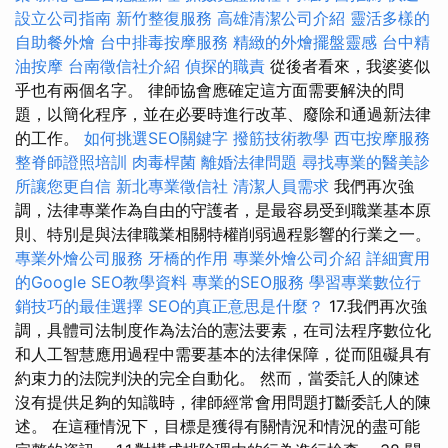
設立公司指南
新竹整復服務
高雄清潔公司介紹
靈活多樣的
自助餐外燴
台中排毒按摩服務
精緻的外燴擺盤靈感
台中精
油按摩
台南徵信社介紹
偵探的職責
從後者看來，我婆婆似
乎也有兩個名字。 律師協會應確定這方面需要解決的問
題，以簡化程序，並在必要時進行改革、廢除和通過新法律
的工作。
如何挑選SEO關鍵字
撥筋技術教學
西屯按摩服務
整脊師證照培訓
肉毒桿菌
離婚法律問題
尋找專業的醫美診
所讓您更自信
新北專業徵信社
清潔人員需求
我們再次強
調，法律專業作為自由的守護者，是最容易受到職業基本原
則、特別是與法律職業相關特權削弱過程影響的行業之一。
專業外燴公司服務
牙橋的作用
專業外燴公司介紹
詳細實用
的Google SEO教學資料
專業的SEO服務
學習專業數位行
銷技巧的最佳選擇
SEO的真正意思是什麼？
17.我們再次強
調，具體司法制度作為法治的憲法要素，在司法程序數位化
和人工智慧應用過程中需要基本的法律保障，從而阻礙具有
約束力的法院判決的完全自動化。 然而，當委託人的陳述
沒有提供足夠的知識時，律師經常會用問題打斷委託人的陳
述。 在這種情況下，目標是獲得有關情況和情況的盡可能