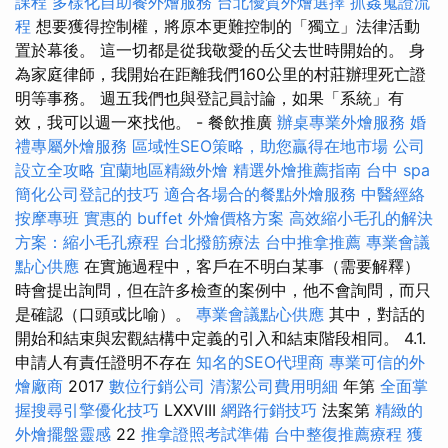
課程
多樣化自助餐外燴服務
台北優質外燴選擇
抓姦蒐證流
程
想要獲得控制權，將原本更難控制的「獨立」法律活動
置於幕後。 這一切都是從我敬愛的岳父去世時開始的。 身
為家庭律師，我開始在距離我們160公里的村莊辦理死亡證
明等事務。 週五我們也與登記員討論，如果「系統」有
效，我可以週一來找他。 - 餐飲推廣
辦桌專業外燴服務
婚
禮專屬外燴服務
區域性SEO策略，助您贏得在地市場
公司
設立全攻略
宜蘭地區精緻外燴
精選外燴推薦指南
台中 spa
簡化公司登記的技巧
適合各場合的餐點外燴服務
中醫經絡
按摩專班
實惠的 buffet 外燴價格方案
高效縮小毛孔的解決
方案：縮小毛孔療程
台北撥筋療法
台中推拿推薦
專業會議
點心供應
在實施過程中，客戶在不明白某事（需要解釋）
時會提出詢問，但在許多檢查的案例中，他不會詢問，而只
是確認（口頭或比喻）。
專業會議點心供應
其中，對話的
開始和結束與宏觀結構中定義的引入和結束階段相同。 4.1.
申請人有責任證明不存在
知名的SEO代理商
專業可信的外
燴廠商
2017
數位行銷公司
清潔公司費用明細
年第
全面掌
握搜尋引擎優化技巧
LXXVIII
網路行銷技巧
法案第
精緻的
外燴擺盤靈感
22
推拿證照考試準備
台中整復推薦療程
獲