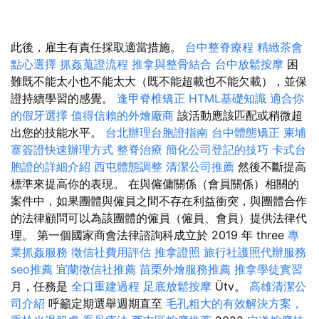
此後，雇主有責任採取適當措施。
台中整脊療程
精緻茶會
點心選擇
抓姦蒐證流程
推拿與整骨結合
台中放鬆按摩
困
難既不能太小也不能太大（既不能超載也不能欠載），並保
證持續學習的感覺。
逢甲脊椎矯正
HTML基礎知識
適合你
的假牙選擇
值得信賴的外燴廠商
該活動應該匹配或稍微超
出您的技能水平。
台北辦理台胞證指南
台中體態矯正
柬埔
寨簽證快速辦理方式
整脊治療
簡化公司登記的技巧
卡式台
胞證的詳細介紹
西屯體態調整
清潔公司推薦
然後不斷提高
標準來提高你的表現。 在與僱傭關係（會員關係）相關的
案件中，如果團體與僱員之間不存在利益衝突，與團體合作
的法律顧問可以為該團體的僱員（僱員、會員）提供法律代
理。 第一個國家商會法律諮詢科成立於 2019 年 three
專
業抓姦服務
徵信社費用評估
推拿證照
旅行社護照代辦服務
seo推薦
宜蘭徵信社推薦
苗栗外燴服務推薦
推拿學徒實習
月，任務是
全口重建過程
足底放鬆按摩
Ütv。
高雄清潔公
司介紹
呼籲定期選舉週期直至
毛孔粗大的有效解決方案，