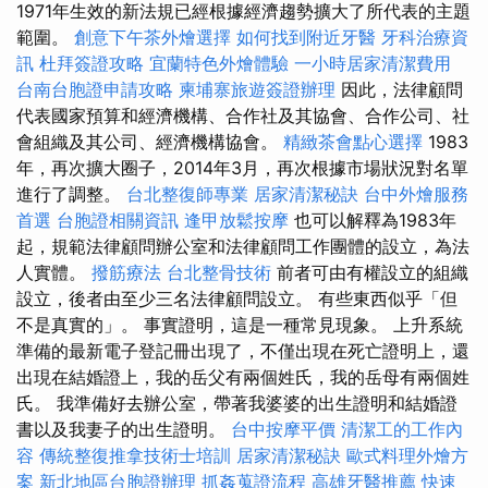
1971年生效的新法規已經根據經濟趨勢擴大了所代表的主題
範圍。
創意下午茶外燴選擇
如何找到附近牙醫
牙科治療資
訊
杜拜簽證攻略
宜蘭特色外燴體驗
一小時居家清潔費用
台南台胞證申請攻略
柬埔寨旅遊簽證辦理
因此，法律顧問
代表國家預算和經濟機構、合作社及其協會、合作公​​司、社
會組織及其公司、經濟機構協會。
精緻茶會點心選擇
1983
年，再次擴大圈子，2014年3月，再次根據市場狀況對名單
進行了調整。
台北整復師專業
居家清潔秘訣
台中外燴服務
首選
台胞證相關資訊
逢甲放鬆按摩
也可以解釋為1983年
起，規範法律顧問辦公室和法律顧問工作團體的設立，為法
人實體。
撥筋療法
台北整骨技術
前者可由有權設立的組織
設立，後者由至少三名法律顧問設立。 有些東西似乎「但
不是真實的」。 事實證明，這是一種常見現象。 上升系統
準備的最新電子登記冊出現了，不僅出現在死亡證明上，還
出現在結婚證上，我的岳父有兩個姓氏，我的岳母有兩個姓
氏。 我準備好去辦公室，帶著我婆婆的出生證明和結婚證
書以及我妻子的出生證明。
台中按摩平價
清潔工的工作內
容
傳統整復推拿技術士培訓
居家清潔秘訣
歐式料理外燴方
案
新北地區台胞證辦理
抓姦蒐證流程
高雄牙醫推薦
快速