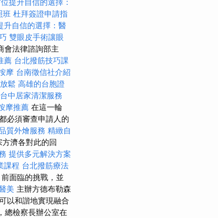
方位提升自信的選擇：
照班
杜拜簽證申請指
提升自信的選擇：醫
巧
雙眼皮手術讓眼
森商會法律諮詢部主
推薦
台北撥筋技巧課
 按摩
台南徵信社介紹
放鬆
高雄的台胞證
台中居家清潔服務
按摩推薦
在這一輪
都必須審查申請人的
品質外燴服務
精緻自
宗方濟各對此的回
務
提供多元解決方案
業課程
台北撥筋療法
目前面臨的挑戰，並
醫美
主辦方德布勒森
可以和諧地實現融合
年，總檢察長辦公室在