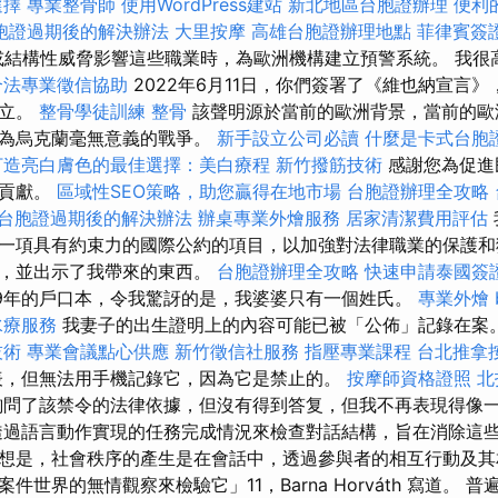
選擇
專業整骨師
使用WordPress建站
新北地區台胞證辦理
便利
胞證過期後的解決辦法
大里按摩
高雄台胞證辦理地點
菲律賓簽
或結構性威脅影響這些職業時，為歐洲機構建立預警系統。 我很
合法專業徵信協助
2022年6月11日，你們簽署了《維也納宣言
獨立。
整骨學徒訓練
整骨
該聲明源於當前的歐洲背景，當前的歐
因為烏克蘭毫無意義的戰爭。
新手設立公司必讀
什麼是卡式台胞
打造亮白膚色的最佳選擇：美白療程
新竹撥筋技術
感謝您為促進
要貢獻。
區域性SEO策略，助您贏得在地市場
台胞證辦理全攻略
台胞證過期後的解決辦法
辦桌專業外燴服務
居家清潔費用評估
一項具有約束力的國際公約的項目，以加強對法律職業的保護和
明，並出示了我帶來的東西。
台胞證辦理全攻略
快速申請泰國簽
39年的戶口本，令我驚訝的是，我婆婆只有一個姓氏。
專業外燴 b
水療服務
我妻子的出生證明上的內容可能已被「公佈」記錄在案
技術
專業會議點心供應
新竹徵信社服務
指壓專業課程
台北推拿
表，但無法用手機記錄它，因為它是禁止的。
按摩師資格證照
北
問了該禁令的法律依據，但沒有得到答复，但我不再表現得像
透過語言動作實現的任務完成情況來檢查對話結構，旨在消除這些
想是，社會秩序的產生是在會話中，透過參與者的相互行動及其
件世界的無情觀察來檢驗它」11，Barna Horváth 寫道。 