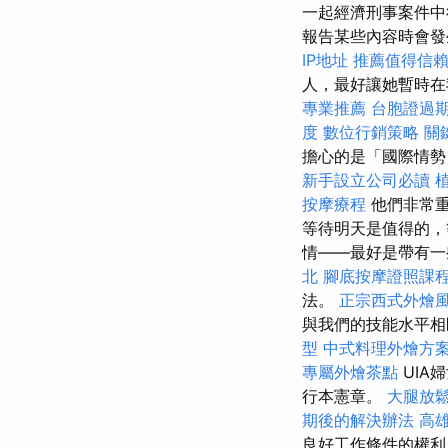
一起經濟刑事案件中
報告某些內容時會
IP地址
推薦值得信
人，最好讓她暫時
專業推薦
台胞證過
度
數位行銷策略
關
擔心的是「國際情
新手設立公司必讀
按摩療程
他們非常
等待明天是值得的，
情——最好是帶有
北
腳底按摩證照課
法。
正宗西式外燴
與我們的技能水平相
型
中式料理外燴方
專屬外燴茶點
UIA
行本憲章。
大腿放
期後的解決辦法
高
良好工作條件的權利