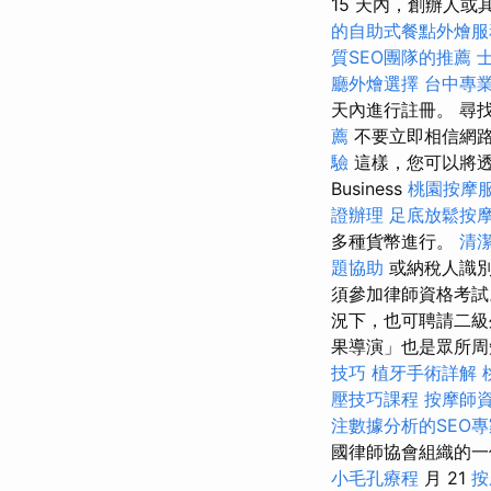
15 天內，創辦人或
的自助式餐點外燴服
質SEO團隊的推薦
廳外燴選擇
台中專
天內進行註冊。 尋
薦
不要立即相信網
驗
這樣，您可以將
Business
桃園按摩
證辦理
足底放鬆按
多種貨幣進行。
清
題協助
或納稅人識別
須參加律師資格考試
況下，也可聘請二級
果導演」也是眾所周
技巧
植牙手術詳解
壓技巧課程
按摩師
注數據分析的SEO專
國律師協會組織的一個
小毛孔療程
月 21
按