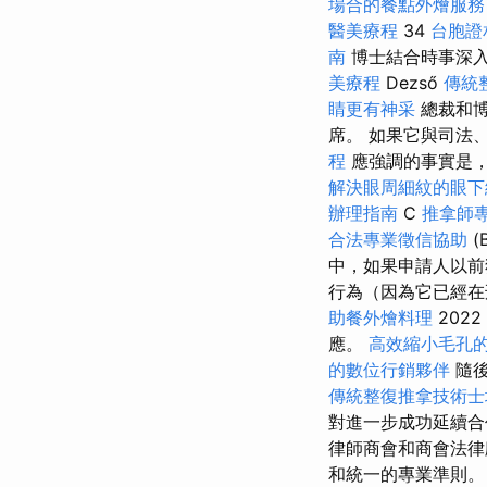
場合的餐點外燴服務
醫美療程
34
台胞證
南
博士結合時事深
美療程
Dezső
傳統
睛更有神采
總裁和
席。 如果它與司法
程
應強調的事實是
解決眼周細紋的眼下
辦理指南
C
推拿師
合法專業徵信協助
(B
中，如果申請人以前
行為（因為它已經在
助餐外燴料理
2022
應。
高效縮小毛孔
的數位行銷夥伴
隨後
傳統整復推拿技術
對進一步成功延續
律師商會和商會法律
和統一的專業準則