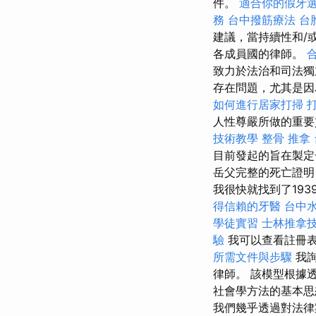
件。
適合你的假牙
務
台中撥筋療法
台
建議，當持續性和/
各成員國的律師。
致力於法治和司法
存在問題，尤其是
如何進行居家打掃
人性尊嚴所做的重
技術教學
整骨 推拿
目前發起的旨在製定
岳父完整的死亡證
我很快就找到了19
得信賴的牙醫
台中
學徒實習
士林推拿
驗
我可以查看註冊
所需文件與步驟
我詢
律師。 該模型根據
社會學方法的基本思
我們幾乎透過對法律案