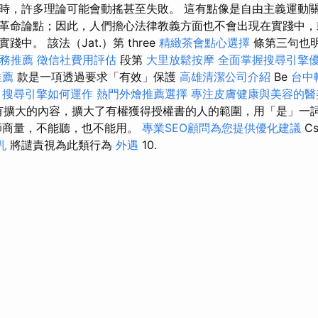
時，許多理論可能會動搖甚至失敗。 這有點像是自由主義運動
革命論點；因此，人們擔心法律教義方面也不會出現在實踐中，
中。 該法（Jat.）第 three
精緻茶會點心選擇
條第三句也
服務推薦
徵信社費用評估
段第
大里放鬆按摩
全面掌握搜尋引擎
推薦
款是一項透過要求「有效」保護
高雄清潔公司介紹
Be
台中
。
搜尋引擎如何運作
熱門外燴推薦選擇
專注皮膚健康與美容的醫
有擴大的內容，擴大了有權獲得授權書的人的範圍，用「是」一
師商量，不能聽，也不能用。
專業SEO顧問為您提供優化建議
Cs
乳
將譴責視為此類行為
外遇
10.