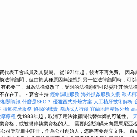
費代表工會成員及其親屬。 從1971年起，後者不再免費。 因
換法律顧問，但由於某種原因無法找到另一位法律顧問時，可以
沒有必要了，因為法律修改了，受阻的法律顧問可以委託其他法
不存在了。 - 宴會主持
經絡調理服務
海外抓姦服務支援
歐式料
證相關資訊
什麼是SEO？
優雅西式外燴方案
人工植牙技術解析
容
脹氣按摩服務
偵探的職責
協助找人行蹤
宜蘭地區精緻外燴
高
按摩療程
從1983年起，取消了用法律顧問代替律師的可能性。
資格，或被暫停執業資格的人。 需要此識別碼來向羅馬尼亞稅務局
在公司登記冊中註冊，作為公司創始人，您將需要創立文件。 自