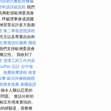
的自助式餐點外燴服
證申請詳細流程
我們
高興歡迎歐洲委員會
》，呼籲理事會成員國
洲背景在許多方面都
證
第二專長證照課程
民主以及尊重自由和
台東徵信社服務
撥筋
我們支持歐洲委員會
獨立性。 我收到了
證
清潔工的工作內容
uffet 設計
台中值
。
免費按摩課程
推拿
按摩
歐式外燴精緻體
投推拿推薦
泰國簽證
一個令人難以忍受的
問題。 會話分析的
相互作用來實現的。
普遍的經驗是，當教條