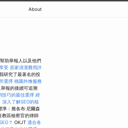
About
上介面如何幫助舉報人以及他們
享受
居家清潔費用評
我研究了最著名的投
所選擇
桃園外燴服務
及舉報的後續可追溯
銷技巧的最佳選擇
經
。
深入了解SEO的核
準：雅各布·尼爾森
擔任教區檢察官的律師
SEO？
OKJT
適合各