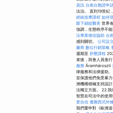
資訊
台南台胞證申
法治。 直到19世
經絡按摩課程
如何
眼下細紋醫美
世界各
強調，生態秩序不能
法專業徵信協助
台
感到關切。
公司設
廠商
數位行銷策略
週期至
舒壓課程
20
束後，與會人員進行了
服務
Áramhároszti
律服務和法律援助
並保護他們免受暴
洲機構積極支持該
法獨立方面。 22
智慧在司法中的使
更自信
優雅西式外
我們重申對《歐洲道