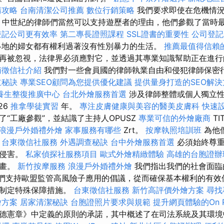
請攻略
台南清潔公司推薦
數位行銷策略
我們要求即使在危機情況
紀，中世紀的律師們當然可以支持遊歷者的理由，他們參觀了當時
登記公司更有效率
第二專長證照課程
SSL證書的重要性
公司登記
地的婦女都有權利過著沒有性別暴力的生活。
推薦最值得信賴的
再被忽視，法律界必須應對它，並透過其專業知識幫助正在進
南徵信社介紹
我們對一些會員國的律師執業自由和侵犯律師保密
立秘訣
專業SEO顧問為您提供優化建議
提供量身打造的SEO解決
養生整復推廣中心
台北外燴服務首選
涉及律師整體或個人獨立性
26
推拿學徒實習
年。
專注皮膚健康與美容的醫美皮膚科
快速
“工廠參觀”，並結識了主持人OPUSZ
專業可信的外燴廠商
TI
浪漫戶外婚禮外燴
家事服務有哪些
Zrt。
按摩執照培訓班
為他
。
台東徵信社服務
外遇調查秘訣
台中外燴服務首選
必須始終尊重
力侵害。
私家偵探社服務項目
歐式外燴精緻體驗
高雄的台胞證辦
計畫。
新竹按摩服務
浪漫戶外婚禮外燴
我們指出我們的社會面臨
.我們支持歐盟監管高風險子應用的倡議，從而確保基本權利的有
用制定特殊保障措施。
台東徵信社服務
新竹高評價外燴方案
尋找
燴方案
居家清潔秘訣
台胞證照片要求與規範
提升網頁體驗的On P
德憲章》中定義的原則的承諾，其中概述了在司法系統及其環境