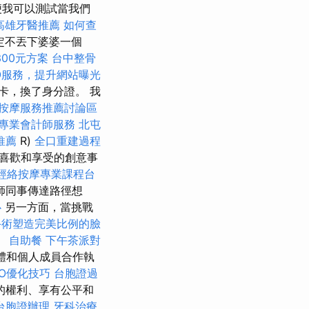
便我可以測試當我們
高雄牙醫推薦
如何查
定不丟下婆婆一個
00元方案
台中整骨
O服務，提升網站曝光
卡，換了身分證。 我
按摩服務推薦討論區
專業會計師服務
北屯
推薦
R)
全口重建過程
喜歡和享受的創意事
經絡按摩專業課程台
師同事傳達路徑想
心
另一方面，當挑戰
手術塑造完美比例的臉
。
自助餐
下午茶派對
集體和個人成員合作執
SEO優化技巧
台胞證過
的權利、享有公平和
台胞證辦理
牙科治療