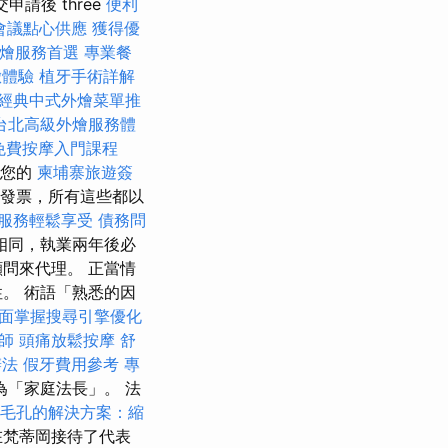
請後 three
便利
會議點心供應
獲得優
外燴服務首選
專業餐
緻體驗
植牙手術詳解
經典中式外燴菜單推
台北高級外燴服務體
免費按摩入門課程
從您的
柬埔寨旅遊簽
發票，所有這些都以
服務輕鬆享受
債務問
相同，執業兩年後必
問來代理。 正當情
。 術語「熟悉的因
面掌握搜尋引擎優化
師
頭痛放鬆按摩
舒
辦法
假牙費用參考
專
「家庭法長」。 法
毛孔的解決方案：縮
在梵蒂岡接待了代表