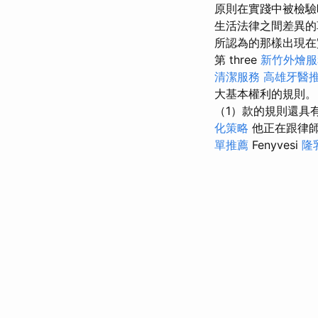
原則在實踐中被檢驗
生活法律之間差異的
所認為的那樣出現在實踐
第 three
新竹外燴
清潔服務
高雄牙醫
大基本權利的規則
（1）款的規則還具
化策略
他正在跟律
單推薦
Fenyvesi
隆