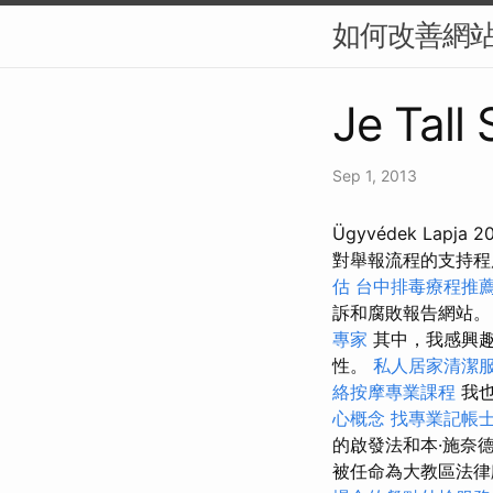
如何改善網站
Je Tall
Sep 1, 2013
Ügyvédek Lapj
對舉報流程的支持
估
台中排毒療程推
訴和腐敗報告網站
專家
其中，我感興趣
性。
私人居家清潔
絡按摩專業課程
我
心概念
找專業記帳
的啟發法和本·施奈
被任命為大教區法