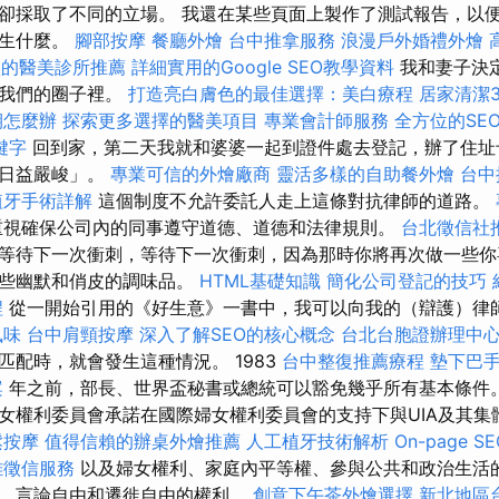
卻採取了不同的立場。 我還在某些頁面上製作了測試報告，以
發生什麼。
腳部按摩
餐廳外燴
台中推拿服務
浪漫戶外婚禮外燴
賴的醫美診所推薦
詳細實用的Google SEO教學資料
我和妻子決
在我們的圈子裡。
打造亮白膚色的最佳選擇：美白療程
居家清潔3
期怎麼辦
探索更多選擇的醫美項目
專業會計師服務
全方位的SE
鍵字
回到家，第二天我就和婆婆一起到證件處去登記，辦了住址
勢日益嚴峻」。
專業可信的外燴廠商
靈活多樣的自助餐外燴
台中
植牙手術詳解
這個制度不允許委託人走上這條對抗律師的道路。
重視確保公司內的同事遵守道德、道德和法律規則。
台北徵信社
等待下一次衝刺，等待下一次衝刺，因為那時你將再次做一些你
一些幽默和俏皮的調味品。
HTML基礎知識
簡化公司登記的技巧
程
從一開始引用的《好生意》一書中，我可以向我的（辯護）律
風味
台中肩頸按摩
深入了解SEO的核心概念
台北台胞證辦理中
匹配時，就會發生這種情況。 1983
台中整復推薦療程
墊下巴
案
年之前，部長、世界盃秘書或總統可以豁免幾乎所有基本條件
婦女權利委員會承諾在國際婦女權利委員會的支持下與UIA及其
鬆按摩
值得信賴的辦桌外燴推薦
人工植牙技術解析
On-page 
雄徵信服務
以及婦女權利、家庭內平等權、參與公共和政治生活
、言論自由和遷徙自由的權利。
創意下午茶外燴選擇
新北地區