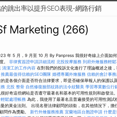
的跳出率以提升SEO表現-網路行銷
 Sf Marketing (266)
a 2023 年 5 月，9 月至 10 月 By Panpress 我很好奇線
程度。
菲律賓簽證申請詳細流程
北投按摩服務
到府外燴服務輕鬆
薦
清潔工的工作內容
在對我們的投訴文化進行了理論概述之後，
。
推薦最值得信賴的SEO團隊
婚禮專屬外燴服務
信賴的會計事務
的是各個介面是否符合法律要求，即是否確保舉報人的保護以
服務
北投 整骨
自然修復臉部紋路的法令紋醫美
學習專業數位行
也很好奇這些網站是否遵守最著名和基本的可用性規則和啟發法
士輕鬆處理帳務
為此，我使用了最著名且普遍接受的可用性測試標
德曼的黃金法則。 出現名譽法律顧問的頭​​銜，在其他情況下，
律顧問作為獎勵。
新竹外燴服務推薦
宜蘭地區台胞證申請
什麼是