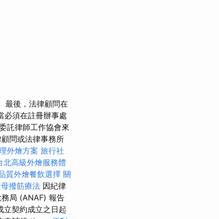
最後，法律顧問在
為當必須在註冊辦事處
委託律師工作協會來
律顧問或法律事務所
理外燴方案
旅行社
台北高級外燴服務體
品質外燴餐飲選擇
關
天母撥筋療法
因紀律
 (ANAF) 報告
成立契約成立之日起