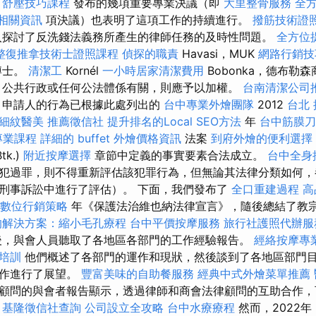
舒壓技巧課程
發布的幾項重要專業決議（即
大里整骨服務
全
相關資訊
項決議）也表明了這項工作的持續進行。
撥筋技術證
入探討了反洗錢法義務所產生的律師任務的及時性問題。
全方位
整復推拿技術士證照課程
偵探的職責
Havasi，MUK
網路行銷技
博士。
清潔工
Kornél
一小時居家清潔費用
Bobonka，德布勒
、公共行政或任何公法體係有關，則應予以加權。
台南清潔公司
，申請人的行為已根據此處列出的
台中專業外燴團隊
2012
台北
細紋醫美
推薦徵信社
提升排名的Local SEO方法
年
台中筋膜刀
專業課程
詳細的 buffet 外燴價格資訊
法案
到府外燴的便利選擇
tk.)
附近按摩選擇
章節中定義的事實要素合法成立。
台中全身
犯過罪，則不得重新評估該犯罪行為，但無論其法律分類如何，
刑事訴訟中進行了評估）。 下面，我們發布了
全口重建過程
高
數位行銷策略
年《保護法治維也納法律宣言》，隨後總結了教
的解決方案：縮小毛孔療程
台中平價按摩服務
旅行社護照代辦服
，與會人員聽取了各地區各部門的工作經驗報告。
經絡按摩專
士培訓
他們概述了各部門的運作和現狀，然後談到了各地區部門
合作進行了展望。
豐富美味的自助餐服務
經典中式外燴菜單推薦
顧問的與會者報告顯示，透過律師和商會法律顧問的互助合作，
。
基隆徵信社查詢
公司設立全攻略
台中水療療程
然而，2022