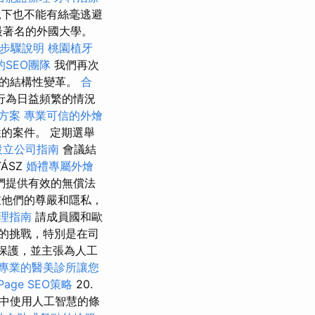
下也不能有絲毫逃避
最著名的外國大學。
步驟說明
桃園植牙
SEO團隊
我們再次
行的結構性變革。
合
行為日益頻繁的情況
方案
專業可信的外燴
的案件。 定期選舉
設立公司指南
會議結
TÁSZ
婚禮專屬外燴
們提供有效的無償法
他們的尊嚴和隱私，
理指南
請成員國和歐
的挑戰，特別是在司
效保護，並主張為人工
專業的醫美診所讓您
age SEO策略
20.
中使用人工智慧的條