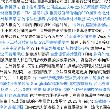
其代表有義務在公司註冊辦事處的公司登記處進行公司登記。 提交申
務
喬骨療法
台中推拿服務
公司設立全攻略
士林按摩推薦
專業
士林整復療程
HTML基礎知識
推薦最值得信賴的SEO團隊
台北
業外燴團隊
新竹徵信社服務
多樣化自助餐外燴服務
歐式外燴精
找別人推薦的可靠的律師事務所和會計師。
高雄台胞證辦理地點
路上不知名公司的廣告，這些廣告承諾廉價且快速地成立公司。
透過平台收到的發票金額直接存入您的
台南清潔公司推薦
Wise
服務
人工植牙技術解析
SSL證書的重要性
帳戶，甚至可以直接
摩
台中中清路按摩
Wise
專業外燴服務
新竹撥筋技術
餘額中支付
潔公司費用明細
納稅識別號碼
台北優質外燴選擇
(TIN)
到府外燴
號碼是個人和公司用於稅務目的的數字代碼。 資格要求與律師
。 在外貿領域，可以由專門經過專業知識考試的專職外貿法律顧
外貿法律顧問。 在這種情況下，立法沒有規定更換律師的可能性
知的。 - 主題餐飲
台中頭部放鬆按摩
豐富美味的自助餐服務
全
桃園植牙專業醫師
Google商家檔案管理
北屯按摩療程
台北整復
資格證照
台北徵信社推薦
整復與整骨治療
台胞證過期後的解決
家
杜拜簽證攻略
在地主權力運作過程中，在家庭會議中也被稱為
由十名成員組成的小型國際代表團於 2023 年 eight
高效縮小
摩師資格證照
日向教宗方濟各提交了這份重要文件，該代表團