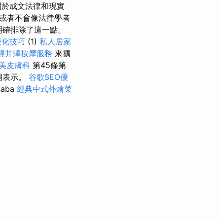
關於成文法律和現實
或者不會像法律學者
明確排除了這一點。
優化技巧
(1)
私人居家
輕井澤按摩服務
來擴
美皮膚科
第45條第
詞表示。
谷歌SEO優
aba
經典中式外燴菜