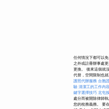
任何情況下都可以免
之外或註冊辦事處更
更換。 後來這個就
代替，空間限制也就
護照代辦服務
台胞
驗
清潔工的工作內
鍵字選擇技巧
北屯
處分而被開除律師執業
您的稅務義務。 要