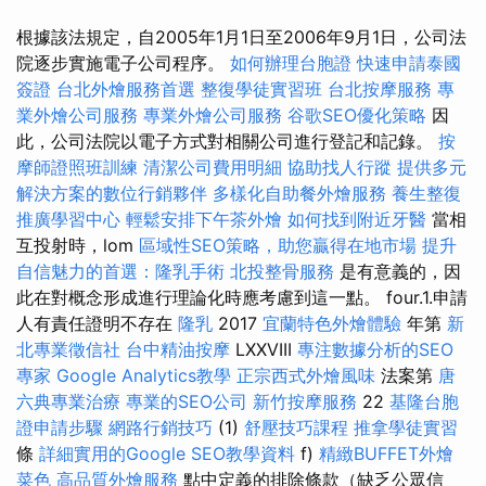
根據該法規定，自2005年1月1日至2006年9月1日，公司法
院逐步實施電子公司程序。
如何辦理台胞證
快速申請泰國
簽證
台北外燴服務首選
整復學徒實習班
台北按摩服務
專
業外燴公司服務
專業外燴公司服務
谷歌SEO優化策略
因
此，公司法院以電子方式對相關公司進行登記和記錄。
按
摩師證照班訓練
清潔公司費用明細
協助找人行蹤
提供多元
解決方案的數位行銷夥伴
多樣化自助餐外燴服務
養生整復
推廣學習中心
輕鬆安排下午茶外燴
如何找到附近牙醫
當相
互投射時，lom
區域性SEO策略，助您贏得在地市場
提升
自信魅力的首選：隆乳手術
北投整骨服務
是有意義的，因
此在對概念形成進行理論化時應考慮到這一點。 four.1.申請
人有責任證明不存在
隆乳
2017
宜蘭特色外燴體驗
年第
新
北專業徵信社
台中精油按摩
LXXVIII
專注數據分析的SEO
專家
Google Analytics教學
正宗西式外燴風味
法案第
唐
六典專業治療
專業的SEO公司
新竹按摩服務
22
基隆台胞
證申請步驟
網路行銷技巧
(1)
舒壓技巧課程
推拿學徒實習
條
詳細實用的Google SEO教學資料
f)
精緻BUFFET外燴
菜色
高品質外燴服務
點中定義的排除條款（缺乏公眾信