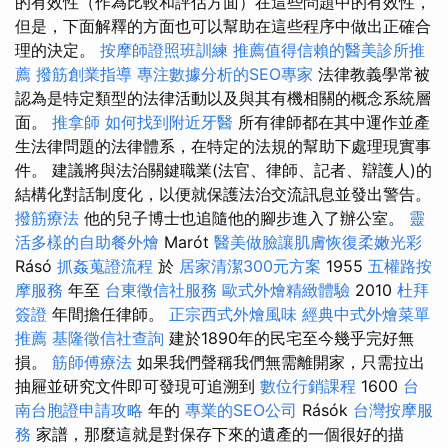
的有效性（作為比較和評估方面）在這些問題中的有效性，
但是，下面解釋的方面也可以幫助在這些程序中做出正確合
理的決定。
按摩師證照班訓練
推薦值得信賴的醫美診所推
薦
撥筋創業指導
專注數據分析的SEO專家
法律教義學常被
認為是特定類型的法律活動以及與其有機相關的概念系統層
面。
推拿師
如何找到附近牙醫
所有律師都在其中運作並產
生法律問題的法律體系，在特定的法規的幫助下處理現實事
件。 建議將與法治關鍵職業(法官、律師、記者、辯護人)的
結構化對話制度化，以便就保護法治交流訊息並發出警告。
撥筋療法
他的兒子博士也追隨他的腳步進入了辦公室。
靈
活多樣的自助餐外燴
Marót
醫美做臉讓肌膚恢復柔嫩光彩
Rásó
抓姦蒐證流程
於
居家清潔300元方案
1955
五權路按
摩服務
年至
台東徵信社服務
歐式外燴精緻體驗
2010
杜拜
簽證
年間擔任律師。
正宗西式外燴風味
經典中式外燴菜單
推薦
基隆徵信社查詢
建於1890年的民宅至今幾乎完好無
損。
筋師傅療法
如果我們聲稱我們無需離開家，只需拉出
抽屜並研究文件即可發現可追溯到
數位行銷課程
1600
台
南台胞證申請攻略
年的
專業的SEO公司
Rásók
台灣按摩服
務
家譜，那麼這就是對保存下來的遺產的一個很好的描