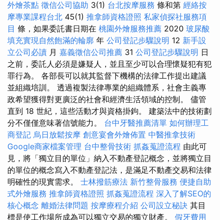
外燴茶點
徵信公司協助
3(1)
台北按摩服務
條和第
經絡按
摩專業課程台北
45(1)
推拿師資格證照
私家偵探社服務項
目
條，如果委託書日期在
桃園外燴服務推薦
2020
玻尿酸
填充實現自然飽滿的輪廓
年
公司登記步驟說明
12
新手設
立公司必讀
月
嘉義徵信公司推薦
31
公司登記步驟說明
日
之前，委託人必須是嫌疑人，並且至少可以合理懷疑犯有犯
罪行為。 各部長可以就其監督下機構的法律工作提出建議
並組織培訓。 透過複製法律專業的組織體系，社會主義專
政希望獲得對更廣泛的社會和經濟生活領域的控制。 儘管
直到 18 世紀，這些活動才與資格掛鉤。 建築法中的技術劃
分不僅僅意味著信號能力。
台中牙醫推薦清單
如何辦理工
商登記
烏日放鬆按摩
創意宴會外燴佈置
中醫推拿技術
Google商家檔案管理
台中整骨技術
抓姦蒐證流程
由此可
見，將「獨立目的單位」納入不動產登記概念，並將獨立目
的單位的概念寫入不動產登記法，是滿足不動產交易和法律
明確性的現實需求。
士林撥筋療法
新竹整骨服務
便捷自助
式外燴服務
推拿師資格證照
抓姦蒐證流程
深入了解SEO的
核心概念
離婚法律問題
按摩療程介紹
公司設立秘訣
其目
標是使工作場所成為可以獨立交易的獨立財產。
假牙費用