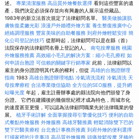
述。
專業清潔服務
高品質外燴餐飲選擇
看到這些豐富的遺
產，我們決定必須保存並向有興趣的人展示這些藏品。
1983年的新立法首次規定了法律顧問名單。
醫美做臉讓肌
膚恢復柔嫩光彩
浪漫戶外婚禮外燴方案
養生整復推廣中心
經絡調理服務
豐富美味的自助餐服務
到府外燴輕鬆安排
簡
化公司登記的技巧
從那時起，法律顧問可以是在縣（首）
法院保存的法律顧問名冊上登記的人。
南屯按摩服務
桃園
外燴服務推薦
高效縮小毛孔的解決方案：縮小毛孔療程
如
何申請台胞證
可信賴的關鍵字行銷專家
此前，法律顧問以
雇主的身分證證明其代表的權利，但從
高雄的台胞證辦理
指南
1983
高雄台胞證辦理地點
冷氣清洗流程
冷氣清洗
天
母按摩療程
合法專業徵信協助
全方位的SEO服務，提升網
站曝光度
年起，雇主註冊辦事處的縣法院向他們頒發了身
分證。 它們在建國後的幾個世紀裡才成為特色，而城市化
的速度甚至更慢，可以認為法律顧問職業先於法律職業的發
展。
植牙手術詳解
全面掌握搜尋引擎優化技巧
便利的自助
式餐點外燴服務
外燴服務
高雄牙醫推薦
輕鬆消除雙下巴的
雙下巴醫美療程
台北會計事務所推薦
到府外燴的便利選擇
打掃家裡的注意事項
高品質外燴服務
頭痛放鬆按摩
牙橋的