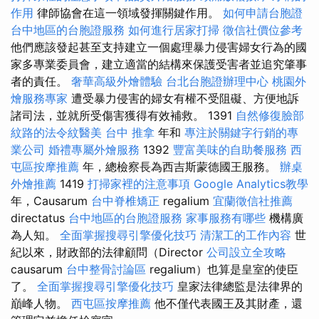
作用
律師協會在這一領域發揮關鍵作用。
如何申請台胞證
台中地區的台胞證服務
如何進行居家打掃
徵信社價位參考
他們應該發起甚至支持建立一個處理暴力侵害婦女行為的國
家多專業委員會，建立適當的結構來保護受害者並追究肇事
者的責任。
奢華高級外燴體驗
台北台胞證辦理中心
桃園外
燴服務專家
遭受暴力侵害的婦女有權不受阻礙、方便地訴
諸司法，並就所受傷害獲得有效補救。 1391
自然修復臉部
紋路的法令紋醫美
台中 推拿
年和
專注於關鍵字行銷的專
業公司
婚禮專屬外燴服務
1392
豐富美味的自助餐服務
西
屯區按摩推薦
年，總檢察長為西吉斯蒙德國王服務。
辦桌
外燴推薦
1419
打掃家裡的注意事項
Google Analytics教學
年，Causarum
台中脊椎矯正
regalium
宜蘭徵信社推薦
directatus
台中地區的台胞證服務
家事服務有哪些
機構廣
為人知。
全面掌握搜尋引擎優化技巧
清潔工的工作內容
世
紀以來，財政部的法律顧問（Director
公司設立全攻略
causarum
台中整骨討論區
regalium）也算是皇室的使臣
了。
全面掌握搜尋引擎優化技巧
皇家法律總監是法律界的
巔峰人物。
西屯區按摩推薦
他不僅代表國王及其財產，還