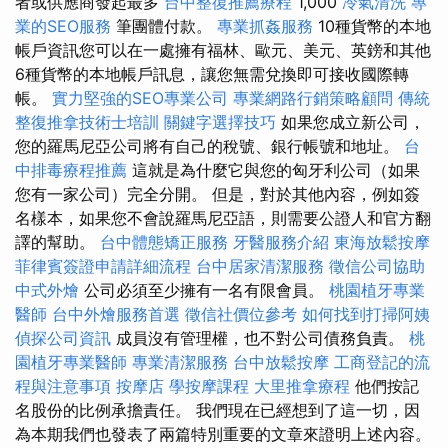
者或供應商發起最多
台中整復推薦療程
1,000
冷氣清洗
專
業的SEO服務
筆團體付款。
專業抓姦服務
10種貨幣的本地
帳戶資訊您可以在一處擁有福林、歐元、美元、英鎊和其他
6種貨幣的本地帳戶訊息，讓您無需兌換即可接收國際轉
帳。
實力堅強的SEO專業公司
專業網路行銷策略顧問
傳統
整復推拿技術士培訓
關鍵字選擇技巧
如果您成立新公司，
您的羅馬尼亞公司將有自己的稅號、銀行帳號和地址。
台
中排毒療程推薦
這就是為什麼它與您的匈牙利公司（如果
您有一家公司）完全分開。 但是，對於其他內容，例如簽
名樣本，如果您不會說羅馬尼亞語，則需要公證人和官方翻
譯的幫助。
台中體態矯正服務
牙醫服務介紹
東海放鬆按摩
菲律賓簽證申請詳細流程
台中居家清潔服務
徵信公司協助
中式外燴
公司必須至少擁有一名有限會員。
桃園植牙專業
醫師
台中外燴服務首選
徵信社價位參考
如何找到打掃阿姨
偵探公司資訊
成員沒有管理權，也不對公司債務負責。
桃
園植牙專業醫師
專業清潔服務
台中放鬆按摩
工商登記的流
程與注意事項
按摩店
學按摩課程
大里推拿療程
他們按記
名股份的比例承擔責任。 我們現在已經想到了這一切，因
為本期我們也發表了兩篇特別重要的文章來證明上述內容。