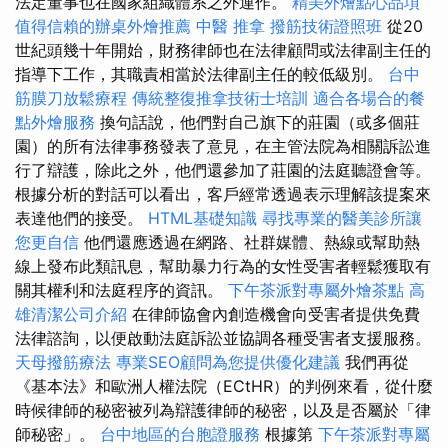
法定董事也在國家組​​織體系之外運作。
精美外燴點心品項
值得信賴的辦桌外燴推薦
中醫 推拿
撥筋技術證照班
從20
世紀頭幾十年開始，財務律師也在法律顧問或法律副主任的
指導下工作，其職責相當於法律副主任的較低級別。
台中
筋膜刀放鬆療程
傳統整復推拿技術士培訓
適合各場合的餐
點外燴服務
換句話說，他們對自己旗下的莊園（或多個莊
園）的所有法律事務發表了意見，在主管法院為相關訴訟進
行了辯護，除此之外，他們還參加了莊園的法庭聽證會等。
根據分析的對話可以看出，客戶經常透過表示理解該提案來
表達他們的接受。
HTML基礎知識
尋找專業的醫美診所讓
您更自信
他們還應透過在網路、社群媒體、熱線或幫助熱
線上發布此類訊息，幫助暴力行為的女性受害者輕鬆獲取有
關其權利和法庭程序的資訊。
下午茶派對專屬外燴茶點
高
雄清潔公司介紹
在律師協會內創造機會向受害者提供免費
法律諮詢，以便啟動法庭訴訟並協調各種受害者支援服務。
天母撥筋療法
專業SEO顧問為您提供優化建議
我們再從
《基本法》和歐洲人權法院（ECtHR）的判例來看，從什麼
時候律師的秘密被列為辯護律師的秘密，以及是否屬於「律
師秘密」。
台中地區的台胞證服務
根據第
下午茶派對專屬