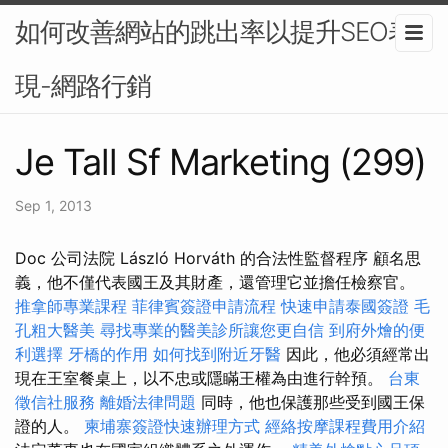
如何改善網站的跳出率以提升SEO表
現-網路行銷
Je Tall Sf Marketing (299)
Sep 1, 2013
Doc 公司法院 László Horváth 的合法性監督程序 顧名思
義，他不僅代表國王及其財產，還管理它並擔任檢察官。
推拿師專業課程
菲律賓簽證申請流程
快速申請泰國簽證
毛
孔粗大醫美
尋找專業的醫美診所讓您更自信
到府外燴的便
利選擇
牙橋的作用
如何找到附近牙醫
因此，他必須經常出
現在王室餐桌上，以不忠或隱瞞王權為由進行幹預。
台東
徵信社服務
離婚法律問題
同時，他也保護那些受到國王保
證的人。
柬埔寨簽證快速辦理方式
經絡按摩課程費用介紹