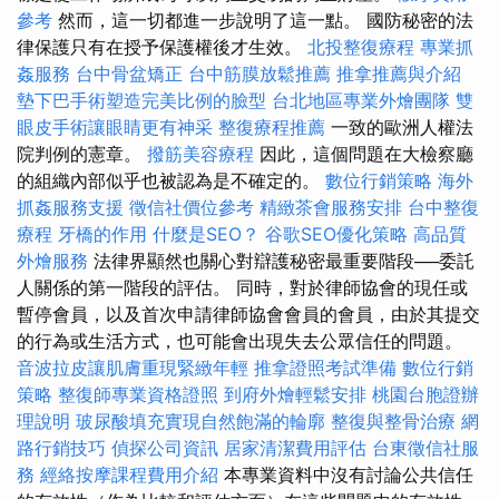
參考
然而，這一切都進一步說明了這一點。 國防秘密的法
律保護只有在授予保護權後才生效。
北投整復療程
專業抓
姦服務
台中骨盆矯正
台中筋膜放鬆推薦
推拿推薦與介紹
墊下巴手術塑造完美比例的臉型
台北地區專業外燴團隊
雙
眼皮手術讓眼睛更有神采
整復療程推薦
一致的歐洲人權法
院判例的憲章。
撥筋美容療程
因此，這個問題在大檢察廳
的組織內部似乎也被認為是不確定的。
數位行銷策略
海外
抓姦服務支援
徵信社價位參考
精緻茶會服務安排
台中整復
療程
牙橋的作用
什麼是SEO？
谷歌SEO優化策略
高品質
外燴服務
法律界顯然也關心對辯護秘密最重要階段──委託
人關係的第一階段的評估。 同時，對於律師協會的現任或
暫停會員，以及首次申請律師協會會員的會員，由於其提交
的行為或生活方式，也可能會出現失去公眾信任的問題。
音波拉皮讓肌膚重現緊緻年輕
推拿證照考試準備
數位行銷
策略
整復師專業資格證照
到府外燴輕鬆安排
桃園台胞證辦
理說明
玻尿酸填充實現自然飽滿的輪廓
整復與整骨治療
網
路行銷技巧
偵探公司資訊
居家清潔費用評估
台東徵信社服
務
經絡按摩課程費用介紹
本專業資料中沒有討論公共信任