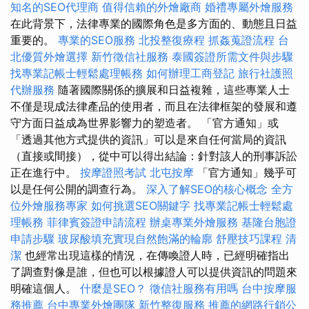
知名的SEO代理商
值得信賴的外燴廠商
婚禮專屬外燴服務
在此背景下，法律專業的國際角色是多方面的、動態且日益
重要的。
專業的SEO服務
北投整復療程
抓姦蒐證流程
台
北優質外燴選擇
新竹徵信社服務
泰國簽證所需文件與步驟
找專業記帳士輕鬆處理帳務
如何辦理工商登記
旅行社護照
代辦服務
隨著國際關係的擴展和日益複雜，這些專業人士
不僅是現成法律產品的使用者，而且在法律框架的發展和遵
守方面日益成為世界影響力的塑造者。 「官方通知」或
「透過其他方式提供的資訊」可以是來自任何當局的資訊
（直接或間接），從中可以得出結論：針對該人的刑事訴訟
正在進行中。
按摩證照考試
北屯按摩
「官方通知」幾乎可
以是任何公開的調查行為。
深入了解SEO的核心概念
全方
位外燴服務專家
如何挑選SEO關鍵字
找專業記帳士輕鬆處
理帳務
菲律賓簽證申請流程
辦桌專業外燴服務
基隆台胞證
申請步驟
玻尿酸填充實現自然飽滿的輪廓
舒壓技巧課程
清
潔
也經常出現這樣的情況，在傳喚證人時，已經明確指出
了調查對像是誰，但也可以根據證人可以提供資訊的問題來
明確這個人。
什麼是SEO？
徵信社服務有用嗎
台中按摩服
務推薦
台中專業外燴團隊
新竹整復服務
推薦的網路行銷公