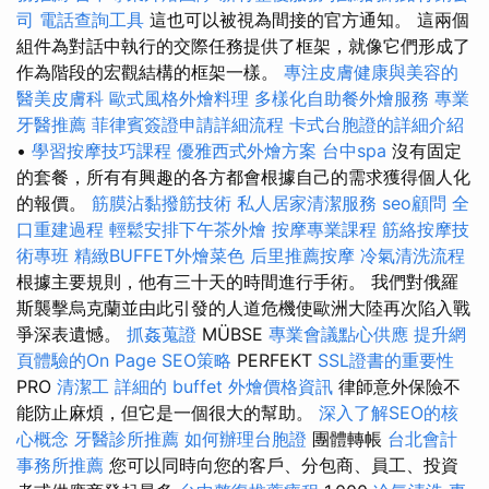
司
電話查詢工具
這也可以被視為間接的官方通知。 這兩個
組件為對話中執行的交際任務提供了框架，就像它們形成了
作為階段的宏觀結構的框架一樣。
專注皮膚健康與美容的
醫美皮膚科
歐式風格外燴料理
多樣化自助餐外燴服務
專業
牙醫推薦
菲律賓簽證申請詳細流程
卡式台胞證的詳細介紹
•
學習按摩技巧課程
優雅西式外燴方案
台中spa
沒有固定
的套餐，所有有興趣的各方都會根據自己的需求獲得個人化
的報價。
筋膜沾黏撥筋技術
私人居家清潔服務
seo顧問
全
口重建過程
輕鬆安排下午茶外燴
按摩專業課程
筋絡按摩技
術專班
精緻BUFFET外燴菜色
后里推薦按摩
冷氣清洗流程
根據主要規則，他有三十天的時間進行手術。 我們對俄羅
斯襲擊烏克蘭並由此引發的人道危機使歐洲大陸再次陷入戰
爭深表遺憾。
抓姦蒐證
MÜBSE
專業會議點心供應
提升網
頁體驗的On Page SEO策略
PERFEKT
SSL證書的重要性
PRO
清潔工
詳細的 buffet 外燴價格資訊
律師意外保險不
能防止麻煩，但它是一個很大的幫助。
深入了解SEO的核
心概念
牙醫診所推薦
如何辦理台胞證
團體轉帳
台北會計
事務所推薦
您可以同時向您的客戶、分包商、員工、投資