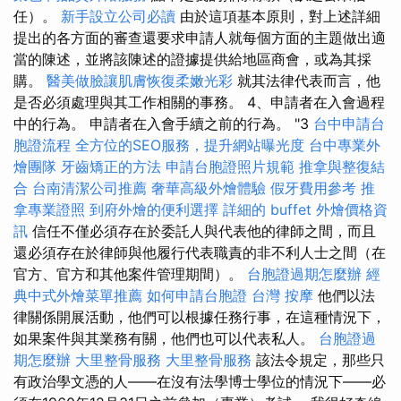
任）。
新手設立公司必讀
由於這項基本原則，對上述詳細
提出的各方面的審查還要求申請人就每個方面的主題做出適
當的陳述，並將該陳述的證據提供給地區商會，或為其採
購。
醫美做臉讓肌膚恢復柔嫩光彩
就其法律代表而言，他
是否必須處理與其工作相關的事務。 4、申請者在入會過程
中的行為。 申請者在入會手續之前的行為。 "3
台中申請台
胞證流程
全方位的SEO服務，提升網站曝光度
台中專業外
燴團隊
牙齒矯正的方法
申請台胞證照片規範
推拿與整復結
合
台南清潔公司推薦
奢華高級外燴體驗
假牙費用參考
推
拿專業證照
到府外燴的便利選擇
詳細的 buffet 外燴價格資
訊
信任不僅必須存在於委託人與代表他的律師之間，而且
還必須存在於律師與他履行代表職責的非不利人士之間（在
官方、官方和其他案件管理期間）。
台胞證過期怎麼辦
經
典中式外燴菜單推薦
如何申請台胞證
台灣 按摩
他們以法
律關係開展活動，他們可以根據任務行事，在這種情況下，
如果案件與其業務有關，他們也可以代表私人。
台胞證過
期怎麼辦
大里整骨服務
大里整骨服務
該法令規定，那些只
有政治學文憑的人——在沒有法學博士學位的情況下——必