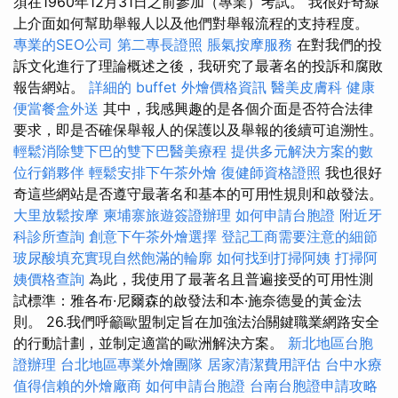
須在1960年12月31日之前參加（專業）考試。 我很好奇線
上介面如何幫助舉報人以及他們對舉報流程的支持程度。
專業的SEO公司
第二專長證照
脹氣按摩服務
在對我們的投
訴文化進行了理論概述之後，我研究了最著名的投訴和腐敗
報告網站。
詳細的 buffet 外燴價格資訊
醫美皮膚科
健康
便當餐盒外送
其中，我感興趣的是各個介面是否符合法律
要求，即是否確保舉報人的保護以及舉報的後續可追溯性。
輕鬆消除雙下巴的雙下巴醫美療程
提供多元解決方案的數
位行銷夥伴
輕鬆安排下午茶外燴
復健師資格證照
我也很好
奇這些網站是否遵守最著名和基本的可用性規則和啟發法。
大里放鬆按摩
柬埔寨旅遊簽證辦理
如何申請台胞證
附近牙
科診所查詢
創意下午茶外燴選擇
登記工商需要注意的細節
玻尿酸填充實現自然飽滿的輪廓
如何找到打掃阿姨
打掃阿
姨價格查詢
為此，我使用了最著名且普遍接受的可用性測
試標準：雅各布·尼爾森的啟發法和本·施奈德曼的黃金法
則。 26.我們呼籲歐盟制定旨在加強法治關鍵職業網路安全
的行動計劃，並制定適當的歐洲解決方案。
新北地區台胞
證辦理
台北地區專業外燴團隊
居家清潔費用評估
台中水療
值得信賴的外燴廠商
如何申請台胞證
台南台胞證申請攻略