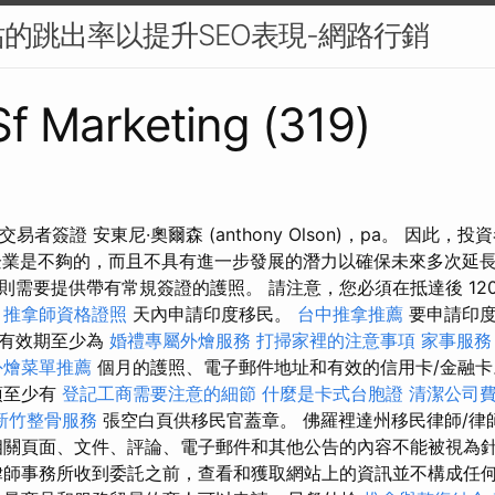
的跳出率以提升SEO表現-網路行銷
 Sf Marketing (319)
1 交易者簽證 安東尼·奧爾森 (anthony Olson)，pa。 因此
求的企業是不夠的，而且不具有進一步發展的潛力以確保未來多次延
則需要提供帶有常規簽證的護照。 請注意，您必須在抵達後 12
推拿師資格證照
天內申請印度移民。
台中推拿推薦
要申請印
起有效期至少為
婚禮專屬外燴服務
打掃家裡的注意事項
家事服務
外燴菜單推薦
個月的護照、電子郵件地址和有效的信用卡/金融
須至少有
登記工商需要注意的細節
什麼是卡式台胞證
清潔公司
新竹整骨服務
張空白頁供移民官蓋章。 佛羅裡達州移民律師/律
相關頁面、文件、評論、電子郵件和其他公告的內容不能被視為
律師事務所收到委託之前，查看和獲取網站上的資訊並不構成任