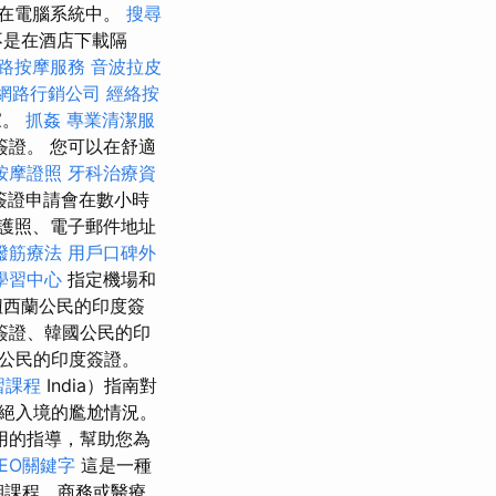
錄在電腦系統中。
搜尋
不是在酒店下載隔
路按摩服務
音波拉皮
網路行銷公司
經絡按
家。
抓姦
專業清潔服
證。 您可以在舒適
按摩證照
牙科治療資
簽證申請會在數小時
護照、電子郵件地址
撥筋療法
用戶口碑外
學習中心
指定機場和
紐西蘭公民的印度簽
簽證、韓國公民的印
公民的印度簽證。
習課程
India）指南對
絕入境的尷尬情況。
用的指導，幫助您為
EO關鍵字
這是一種
期課程、商務或醫療