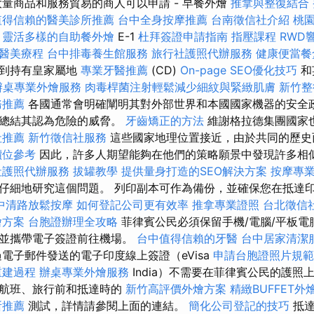
大量商品和服務貿易的商人可以申請 - 早餐外燴
推拿與整復結合
值得信賴的醫美診所推薦
台中全身按摩推薦
台南徵信社介紹
桃
靈活多樣的自助餐外燴
E-1
杜拜簽證申請指南
指壓課程
RWD
醫美療程
台中排毒養生館服務
旅行社護照代辦服務
健康便當餐
展到持有皇家屬地
專業牙醫推薦
(CD)
On-page SEO優化技巧
和
辦桌專業外燴服務
肉毒桿菌注射輕鬆減少細紋與緊緻肌膚
新竹整
務推薦
各國通常會明確闡明其對外部世界和本國國家機器的安全
中總結其認為危險的威脅。
牙齒矯正的方法
維謝格拉德集團國家
社推薦
新竹徵信社服務
這些國家地理位置接近，由於共同的歷史
價位參考
因此，許多人期望能夠在他們的策略願景中發現許多相
社護照代辦服務
拔罐教學
提供量身打造的SEO解決方案
按摩專
仔細地研究這個問題。 列印副本可作為備份，並確保您在抵達
中清路放鬆按摩
如何登記公司更有效率
推拿專業證照
台北徵信
燴方案
台胞證辦理全攻略
菲律賓公民必須保留手機/電腦/平板電
，並攜帶電子簽證前往機場。
台中值得信賴的牙醫
台中居家清潔
電子郵件發送的電子印度線上簽證（eVisa
申請台胞證照片規範
重建過程
辦桌專業外燴服務
India）不需要在菲律賓公民的護照
飛航班、旅行前和抵達時的
新竹高評價外燴方案
精緻BUFFET
所推薦
測試，詳情請參閱上面的連結。
簡化公司登記的技巧
抵達