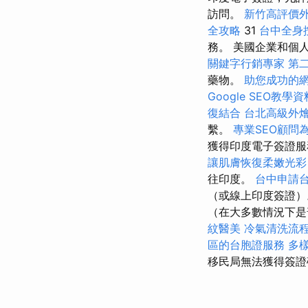
訪問。
新竹高評價
全攻略
31
台中全身
務。 美國企業和個
關鍵字行銷專家
第
藥物。
助您成功的
Google SEO教學資
復結合
台北高級外
繫。
專業SEO顧問
獲得印度電子簽證服務的人
讓肌膚恢復柔嫩光彩
往印度。
台中申請
（或線上印度簽證
（在大多數情況下是
紋醫美
冷氣清洗流
區的台胞證服務
多
移民局無法獲得簽證