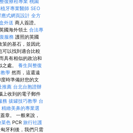
整復療程專業
桃園
園植牙專業醫師
SEO
響應式網頁設計
全方
盒外送
商人簽證。
英國海外領土
合法專
復服務
護照的英國
政策的基石，並因此
也可以找到適合比較
而具有相似的政治和
似之處。
養生與整復
業教學
然而，這還遠
印度時準備好您的文
社推薦
台北台胞證辦
腦上收到的電子郵件
服務
拔罐技巧教學
台
精緻美鼻的專業選
上蓋章。 一般來說，
外燴菜色
PCR
旅行社護
匈牙利後，我們只需