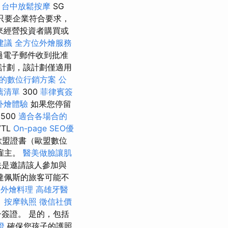
的
台中放鬆按摩
SG
只要企業符合要求，
來經營投資者購買或
建議
全方位外燴服務
過電子郵件收到批准
A計劃，該計劃僅適用
的數位行銷方案
公
薦清單
300
菲律賓簽
外燴體驗
如果您停留
500
適合各場合的
VTL
On-page SEO優
歐盟證書（歐盟數位
雇主。
醫美做臉讓肌
法是邀請該人參加與
達佩斯的旅客可能不
餐外燴料理
高雄牙醫
。
按摩執照
徵信社價
簽證。 是的，包括
證
確保您孩子的護照