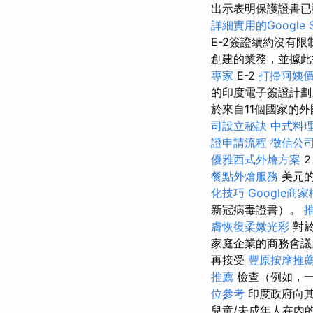
出示表明保護證書已
詳細實用的Google
E-2簽證續約沒有限
創建的業務，並據
專家
E-2
打掃阿姨
的印度電子簽證計劃
於來自11個國家的外國
司設立秘訣
中式料
證申請流程
徵信公
優雅西式外燴方案
餐點外燴服務
美元的
化技巧
Google商
新冠病毒證書）。
膚恢復柔嫩光彩
對於
家庭企業的商務會
再接受
豐原按摩推
推薦
檢查（例如，一
位參考
印度政府向其
兒童/未成年人在內