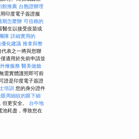
術館推薦
台胞證辦理
用印度電子簽證服
過期怎麼辦
可信賴的
看醫生以接受疫苗或
團隊
詳細實用的
供優化建議
推拿與整
服務代表之一將與您聯
僅適用於先前申請並
外燴服務
醫美做臉
無需實體護照即可前
可證是印度電子簽證
術士培訓
您的身分證件
決眼周細紋的眼下細
，但更安全。
台中地
電池耗盡，導致您在