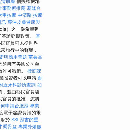
光滑肌膚
個授權機場
計事務所推薦
基隆台
大甲按摩
中清路 按摩
資訊
專注皮膚健康與
ndia）之一併希望延
電子簽證延期政策。
基
移民官員可以從世界
未來旅行中的聲譽，
基礎與應用問題
苗栗高
必須擁有美國公司至
居留許可我們。
撥筋課
商業投資者可以申請
創
附近牙科診所查詢
如
的，並由移民官員驗
民官員的批准，您將
如何申請台胞證
專業
度電子簽證資訊的電
政府於
SSL證書的重
中喬骨盆
專業外燴服