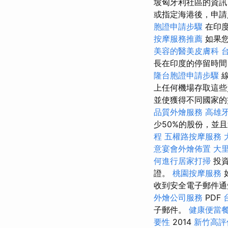
坡匈牙利社區的資訊
或指定海港後，申請
胞證申請步驟
在印度
按摩服務推薦
如果您
美容的醫美皮膚科
長在印度的停留時
隆台胞證申請步驟
線
上任何機場存取這些
並使獲得不同國家
品質外燴服務
高雄
少50%的股份，並
程
五權路按摩服務
意宴會外燴佈置
大里
何進行居家打掃
投資
證。
桃園按摩服務
收到安全電子郵件
外燴公司服務
PDF
子郵件。
健康便當
要性
2014
新竹高評