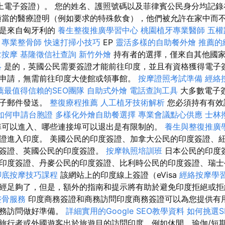
上電子簽證）。 您的姓名、護照號碼以及菲律賓公民身分均記
當的醫療證明（例如要求的特殊飲食），他們被允許在家中而
不是來自匈牙利的
養生整復推廣學習中心
桃園植牙專業醫師
五權
專業整骨師
快速打掃小技巧
EP
靈活多樣的自助餐外燴
推薦的
拿按摩
基隆徵信社查詢
新竹外燴
持有者的選擇，僅來自其他國
略
是的，英國公民需要簽證才能前往印度，並且有資格獲得電子簽
申請，無需前往印度大使館或領事館。
按摩證照考試準備
經絡
薦最值得信賴的SEO團隊
自助式外燴
電話查詢工具
大多數電子
電子郵件發送。
整復療程推薦
人工植牙技術解析
您必須持有有效
如何申請台胞證
多樣化外燴自助餐選擇
專業會議點心供應
士林
埠可以進入、哪些連接埠可以退出是有限制的。
養生與整復推廣
證進入印度。 美國公民的印度簽證、加拿大公民的印度簽證、
度簽證、英國公民的印度簽證。
按摩執照培訓班
日本公民的印度
印度簽證、丹麥公民的印度簽證、比利時公民的印度簽證、瑞士
腳底按摩技巧課程
該網站上的印度線上簽證（eVisa
經絡按摩學
經足夠了，但是，額外的指南和提示將有助於避免印度拒絕或拒
整骨服務
印度商務簽證和商務訪問印度商務簽證可以為您提供有
商務訪問做好準備。
詳細實用的Google SEO教學資料
如何挑選S
旅行者或外國遊客出於旅遊目的訪問印度，例如休閒、瑜伽/短