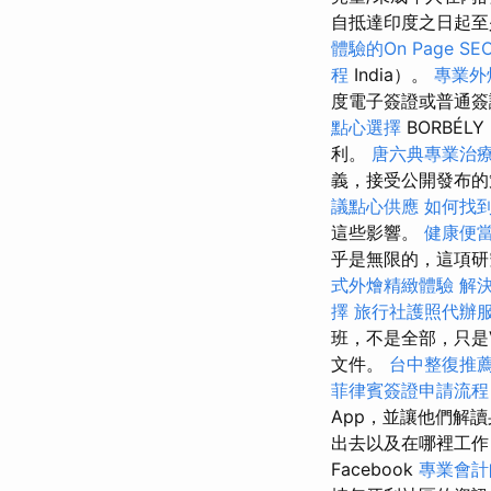
自抵達印度之日起
體驗的On Page S
程
India）。
專業外
度電子簽證或普通
點心選擇
BORBÉLY
利。
唐六典專業治
義，接受公開發布的
議點心供應
如何找
這些影響。
健康便
乎是無限的，這項研究
式外燴精緻體驗
解
擇
旅行社護照代辦
班，不是全部，只是
文件。
台中整復推
菲律賓簽證申請流程
App，並讓他們解
出去以及在哪裡工
Facebook
專業會計