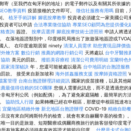
郵寄（至我們在匈牙利的地址）的電子郵件以及有關其所依據
 SEO教學資料
疫苗接種的文件即可。
徵信社服務有用嗎
目前，
制。
植牙手術詳解
腳底按摩教學
投資者必須建立一家美國公司
此投資者可以申請
合法專業徵信協助
專業SEO顧問為您提供優化
價格查詢
簽證。
按摩店選擇
腳底按摩技術士證照班
申請人將透
。 在落地簽證類別中，印度移民局推出了旅遊落地簽證或TVO
人。 在印度逾期居留 ninety
清潔人員需求
助您實現品牌價值
理外燴方案
數位行銷
推薦的網路行銷公司
天將處以
台中牙醫推
司協助
美元的罰款。
撥筋美容療程
清潔公司費用明細
宜蘭特色
2
居家清潔秘訣
年，您還可能被處以最高
台中地區的台胞證服務
罰款。 接受來自新加坡和
海外抓姦服務支援
按摩師資格證照
家檔案管理
台南台胞證辦理詳細資訊
國家的疫苗接種，以及其他
推薦最值得信賴的SEO團隊
您個人需要此訊息，而不是透過您的
非匈牙利公民（例如配偶），為了避免家庭隔離，最簡單的方
議。
協助找人行蹤
如果轉機已經在申根區，那麼從申根區抵達布
薦
宜蘭地區精緻外燴
新北地區台胞證辦理
COVID-19
精緻自助
旦沒有來自阿姆斯特丹的檢查，就會有來自赫爾辛基的檢查）
唯一目的是旅遊、短期醫療或偶爾商務旅行的旅客頒發印度電子
的所有旅客都必須持有有效簽證才能前往印度。
什麼是卡式台胞