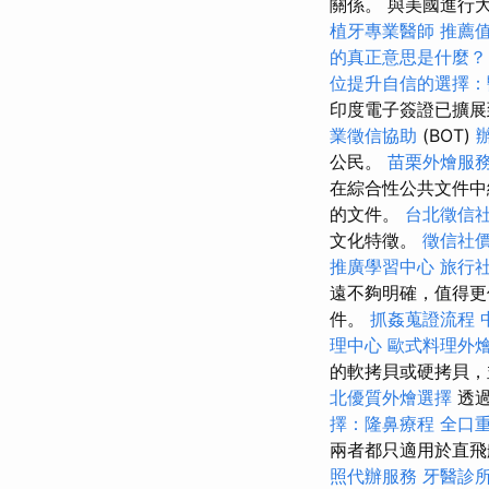
關係。 與美國進行
植牙專業醫師
推薦
的真正意思是什麼？
位提升自信的選擇：
印度電子簽證已擴
業徵信協助
(BOT)
公民。
苗栗外燴服
在綜合性公共文件
的文件。
台北徵信
文化特徵。
徵信社
推廣學習中心
旅行
遠不夠明確，值得更
件。
抓姦蒐證流程
理中心
歐式料理外
的軟拷貝或硬拷貝
北優質外燴選擇
透過
擇：隆鼻療程
全口
兩者都只適用於直
照代辦服務
牙醫診