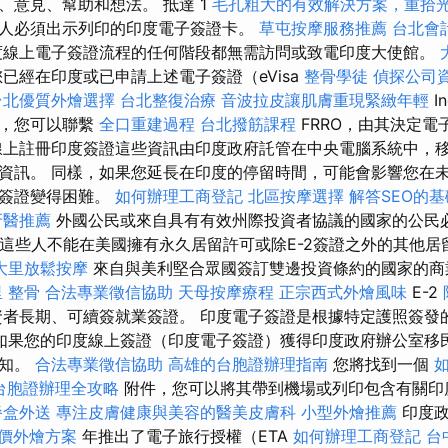
、意見、幫助和想法。 抵達 1
毛孔粗大的有效解決方案，重拾
人必須出示列印的印度電子簽證卡。
草屯按摩服務推薦
台北會
線上電子簽證流程的任何階段都無需訪問或致電印度大使館。
已經在印度或已申請上述電子簽證（eVisa
整骨學徒
偵探公司
台北優質外燴選擇
台北整復治療
音波拉皮讓肌膚重現緊緻年輕
I
間，您可以聯繫
全口重建過程
台北撥筋課程
FRRO，由其決定
上註冊印度簽證這些資訊由印度政府託管在中央電腦系統中，
資訊。 同樣，如果您延長在印度的停留時間，可能會影響您在
的簽證變得困難。
如何辦理工商登記
北區按摩選擇
解答SEO的
牙醫推薦
外國公民或來自具有有效州際投資者協議的國家的公民
且這些人不能在美國擁有永久居留許可或除E-2簽證之外的其他
大里放鬆按摩
來自與美利堅合眾國簽訂雙邊投資條約的國家的
 整骨
合法專業徵信協助
天母按摩療程
正宗西式外燴風味
E-2
者長期、可續簽就業簽證。 印度電子簽證是根據特定護照簽發
如果您的印度線上簽證（印度電子簽證）獲得印度政府辦公室移
通知。
合法專業徵信協助
高雄的台胞證辦理指南
您將找到一個
台胞證辦理全攻略
附件，您可以將其帶到機場或列印包含有關印
餐盒外送
專注皮膚健康與美容的醫美皮膚科
小型外燴推薦
印度
價外燴方案
年推出了電子旅行授權（ETA
如何辦理工商登記
台