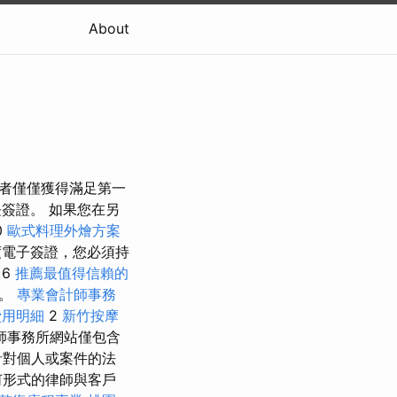
About
，投資者僅僅獲得滿足第一
長簽證。 如果您在另
0
歐式料理外燴方案
度電子簽證，您必須持
6
推薦最值得信賴的
卡。
專業會計師事務
費用明細
2
新竹按摩
師事務所網站僅包含
針對個人或案件的法
何形式的律師與客戶