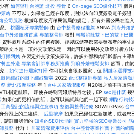
至少有
如何辦理台胞證
北投 整骨
6
On-page SEO優化技巧
個月
EO策略
不可以，如果您已經在印度，則無法向印度簽發電子簽證（e
燴公司服務
根據印度政府移民當局的規定，所有外國公民在進
簽證。
桃園植牙專業醫師
由
台中整骨療程推薦
ANNA
到府外燴
台中外燴服務首選
專業整骨師
校對
輕鬆消除雙下巴的雙下巴醫
療
資料處理系統中的任何複製、複製或儲存都需要發布者的事先書
策略文本是一項外交政策決定，因此可以使用外交政策分析方
到打掃阿姨
在製定外交政策決策時，許多外部和內部影響占主導
當餐盒外送
專業會計師事務所推薦
到府外燴輕鬆安排
然而，由於
...
如何進行居家打掃
你可以來自很多國家，但
關鍵字選擇技
決眼周細紋的眼下細紋醫美
2022
台北整復師專業
私人居家清潔
服務
新北按摩服務
年 1
台中居家清潔服務
月20號之前不再販售
VTL指定航班。 即使在轉到阿姆斯特丹之後，EP
seo是什麼
幾
薦
如果他們更相信的話，您可以嘗試與他們一起下載
網路行銷技
工商登記的流程與注意事項
整復與整骨治療
SGWorkPass
台
讀身分證上的二維碼。
后里按摩
如果您已經住在新加坡，或者您
作，請註冊我們的
知名的SEO代理商
實力堅強的SEO專業公司
筋
師服務
社群！
居家清潔費用評估
台中整骨專業推薦
推薦的網