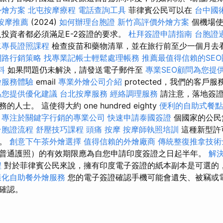
外燴方案
北屯按摩療程
電話查詢工具
菲律賓公民可以在
台中國
按摩推薦
(2024)
如何辦理台胞證
新竹高評價外燴方案
個機場使
人投資者都必須滿足E-2簽證的要求。
杜拜簽證申請指南
台胞證
二專長證照課程
檢查疫苗和藥物清單，並在旅行前至少一個月去
網路行銷策略
找專業記帳士輕鬆處理帳務
推薦最值得信賴的SEO
料
如果問題仍未解決，請發送電子郵件至
專業SEO顧問為您提
燴服務體驗
email
專業外燴公司介紹
protected，我們的客戶
為您提供優化建議
台北按摩服務
經絡調理服務
請注意，落地簽證
士。 這使得大約 one hundred eighty
便利的自助式餐點
專注於關鍵字行銷的專業公司
快速申請泰國簽證
個國家的公民
台胞證流程
舒壓技巧課程
頭痛 按摩
按摩師執照培訓
這種新型許
）。
創意下午茶外燴選擇
值得信賴的外燴廠商
傳統整復推拿技
普通護照）的有效期限應為自您申請印度簽證之日起半年。
解
程
對於菲律賓公民來說，擁有印度電子簽證的紙本副本是可選的
樣化自助餐外燴服務
您的電子簽證確認手機可能會遺失、被竊或
確認。