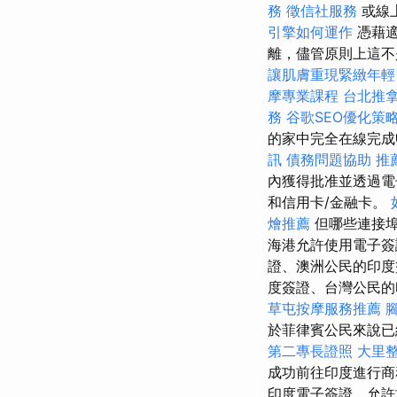
務
徵信社服務
或線
引擎如何運作
憑藉適
離，儘管原則上這
讓肌膚重現緊緻年輕
摩專業課程
台北推
務
谷歌SEO優化策
的家中完全在線完成
訊
債務問題協助
推
內獲得批准並透過
和信用卡/金融卡。
燴推薦
但哪些連接
海港允許使用電子簽
證、澳洲公民的印
度簽證、台灣公民的
草屯按摩服務推薦
於菲律賓公民來說已
第二專長證照
大里
成功前往印度進行
印度電子簽證，允許