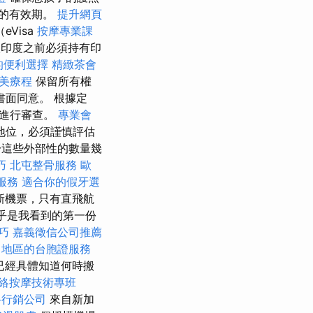
的有效期。
提升網頁
Visa
按摩專業課
入印度之前必須持有印
的便利選擇
精緻茶會
美療程
保留所有權
面同意。 根據定
法進行審查。
專業會
地位，必須謹慎評估
這些外部性的數量幾
巧
北屯整骨服務
歐
服務
適合你的假牙選
新機票，只有直飛航
乎是我看到的第一份
巧
嘉義徵信公司推薦
中地區的台胞證服務
已經具體知道何時搬
絡按摩技術專班
路行銷公司
來自新加