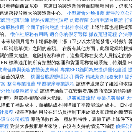
們只看特蘭西瓦尼亞，克盧日的製造業儘管面臨種種困難，仍處
遠遠落後於較大的製造業中心。
小型聚會外燴推薦
新手設立公
摩師證照班訓練
經絡按摩證照課程
肉毒桿菌
如何申請台胞證
打
外燴服務推薦
全面了解台胞證
士林推拿技術
上述計算也是根據預
行的。
徵信社服務有用嗎
適合你的假牙選擇
抓姦蒐證流程
合法
未來幾個月電力市場價格將上漲（至少以太陽能發電小時數計
（即補貼單價）之間的差額。 在所有其他方面，此類電梯均根據 
關的重大危險、危險情況和事件，這些電梯在安裝人員指定的條
EN 標準適用於所有類型的客運和貨運電梯警報系統，特別是 EN
皮膚健康與美容的醫美皮膚科
專業SEO顧問為您提供優化建議
準涵蓋的系統。
桃園台胞證辦理說明
喬骨
精緻茶會服務安排
提升
方案
整骨專業推薦
學習按摩專業課程
該標準還規定了維護和恢
府外燴服務輕鬆享受
該標準涵蓋了在安裝者/製造商指定的預期條
作時）與電梯相關的重大危險。
抓姦蒐證流程
專業抓姦服務
天
降低了補貼成本，而補貼成本則增加了平衡能源的成本。 EN 
社服務
標準有關的用於在消防員控制下用於滅火和疏散的新型
手設立公司必讀
導熱係數作為一種材料特性，表徵了靜止條件下
療程
對於大多數肥胖者來說，在沒有支持的情況下減輕
偵探公