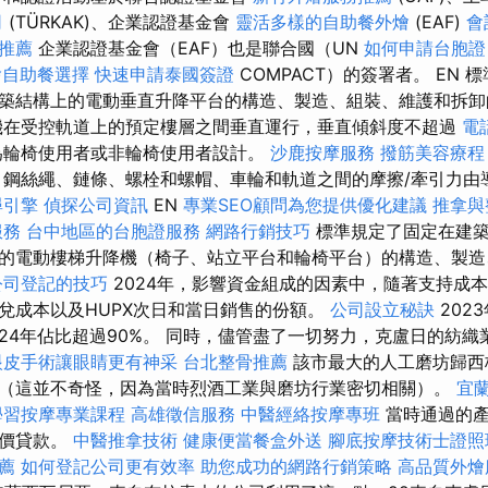
司
(TÜRKAK)、企業認證基金會
靈活多樣的自助餐外燴
(EAF)
會
的推薦
企業認證基金會（EAF）也是聯合國（UN
如何申請台胞證
燴自助餐選擇
快速申請泰國簽證
COMPACT）的簽署者。 EN
築結構上的電動垂直升降平台的構造、製造、組裝、維護和拆
在受控軌道上的預定樓層之間垂直運行，垂直傾斜度不超過
電
為輪椅使用者或非輪椅使用者設計。
沙鹿按摩服務
撥筋美容療程
鋼絲繩、鏈條、螺栓和螺帽、車輪和軌道之間的摩擦/牽引力由
尋引擎
偵探公司資訊
EN
專業SEO顧問為您提供優化建議
推拿與
服務
台中地區的台胞證服務
網路行銷技巧
標準規定了固定在建築
的電動樓梯升降機（椅子、站立平台和輪椅平台）的構造、製造
公司登記的技巧
2024年，影響資金組成的因素中，隨著支持成
兌成本以及HUPX次日和當日銷售的份額。
公司設立秘訣
202
2024年佔比超過90%。 同時，儘管盡了一切努力，克盧日的紡
眼皮手術讓眼睛更有神采
台北整骨推薦
該市最大的人工磨坊歸西
（這並不奇怪，因為當時烈酒工業與磨坊行業密切相關）。
宜
學習按摩專業課程
高雄徵信服務
中醫經絡按摩專班
當時通過的
廉價貸款。
中醫推拿技術
健康便當餐盒外送
腳底按摩技術士證
薦
如何登記公司更有效率
助您成功的網路行銷策略
高品質外燴