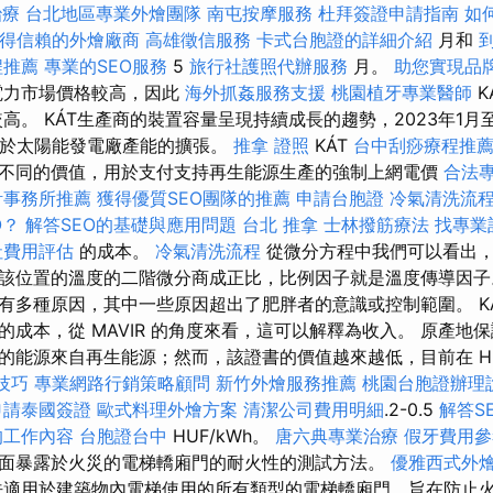
治療
台北地區專業外燴團隊
南屯按摩服務
杜拜簽證申請指南
如
得信賴的外燴廠商
高雄徵信服務
卡式台胞證的詳細介紹
月和
程推薦
專業的SEO服務
5
旅行社護照代辦服務
月。
助您實現品
電力市場價格較高，因此
海外抓姦服務支援
桃園植牙專業醫師
K
高。 KÁT生產商的裝置容量呈現持續成長的趨勢，2023年1月至
由於太陽能發電廠產能的擴張。
推拿 證照
KÁT
台中刮痧療程推
不同的價值，用於支付支持再生能源生產的強制上網電價
合法
計事務所推薦
獲得優質SEO團隊的推薦
申請台胞證
冷氣清洗流
O？
解答SEO的基礎與應用問題
台北 推拿
士林撥筋療法
找專業
社費用評估
的成本。
冷氣清洗流程
從微分方程中我們可以看出，
該位置的溫度的二階微分商成正比，比例因子就是溫度傳導因
有多種原因，其中一些原因超出了肥胖者的意識或控制範圍。 KÁ
的成本，從 MAVIR 的角度來看，這可以解釋為收入。 原產地
的能源來自再生能源；然而，該證書的價值越來越低，目前在 HUP
技巧
專業網路行銷策略顧問
新竹外燴服務推薦
桃園台胞證辦理
申請泰國簽證
歐式料理外燴方案
清潔公司費用明細
.2-0.5
解答S
的工作內容
台胞證台中
HUF/kWh。
唐六典專業治療
假牙費用參
面暴露於火災的電梯轎廂門的耐火性的測試方法。
優雅西式外
適用於建築物內電梯使用的所有類型的電梯轎廂門，旨在防止