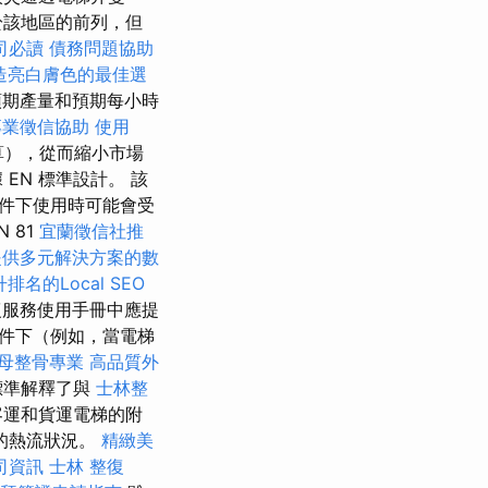
於該地區的前列，但
司必讀
債務問題協助
造亮白膚色的最佳選
期產量和預期每小時
專業徵信協助
使用
算），從而縮小市場
EN 標準設計。 該
件下使用時可能會受
 81
宜蘭徵信社推
提供多元解決方案的數
排名的Local SEO
復服務使用手冊中應提
件下（例如，當電梯
母整骨專業
高品質外
標準解釋了與
士林整
客運和貨運電梯的附
的熱流狀況。
精緻美
司資訊
士林 整復