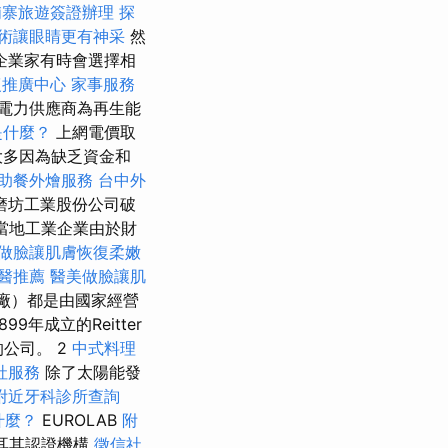
埔寨旅遊簽證辦理
探
術讓眼睛更有神采
然
企業家有時會選擇相
復推廣中心
家事服務
電力供應商為再生能
是什麼？
上網電價取
大多因為缺乏資金和
助餐外燴服務
台中外
磨坊工業股份公司破
當地工業企業由於財
做臉讓肌膚恢復柔嫩
醫推薦
醫美做臉讓肌
廠）都是由國家經營
9年成立的Reitter
的公司。 2
中式料理
社服務
除了太陽能發
附近牙科診所查詢
什麼？
EUROLAB
附
土耳其認證機構
徵信社