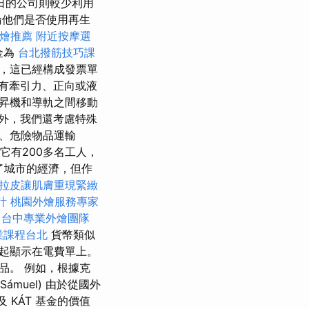
日的公司則較少利用
論他們是否使用再生
燴推薦
附近按摩選
金為
台北撥筋技巧課
時，這已經構成發票單
有牽引力、正向或液
昇機和導軌之間移動
外，我們還考慮特殊
、危險物品運輸
它有200多名工人，
激了城市的經濟，但作
拉皮讓肌膚重現緊緻
計
桃園外燴服務專家
台中專業外燴團隊
業課程台北
貨幣類似
起顯示在電費單上。
品。 例如，根據克
ámuel) 由於從國外
 KÁT 基金的價值