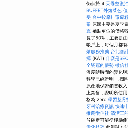
仍低於 4
天母整復
BUFFET外燴菜色
值
受
台中按摩排毒療
案
原因主要是夏季
薦
補貼單位的價格較
長了50%，主要是
帳戶上，每個月都有
燴服務推薦
台北會
擇
(KÁT)
什麼是SE
全瓷冠的優勢
徵信
溫度隨時間的變化與
科學已經證明，肥胖
原產地保證銷售收入
上銷售，證明所使用
格為 zero
學習整骨
牙科治療資訊
快速
推薦徵信社
清潔工
於確定可能從樓梯側
優化技巧
此測試方法