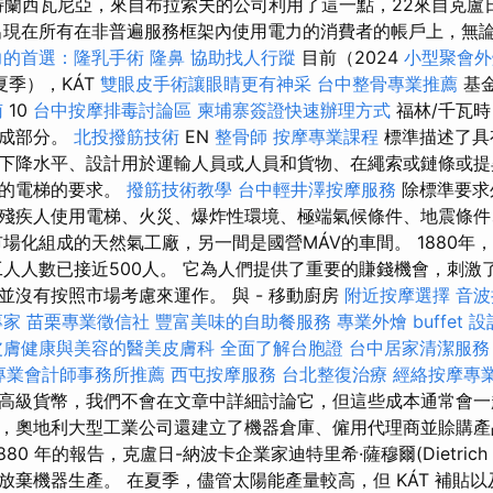
蘭西瓦尼亞，來自布拉索夫的公司利用了這一點，22來自克盧
出現在所有在非普遍服務框架內使用電力的消費者的帳戶上，無
力的首選：隆乳手術
隆鼻
協助找人行蹤
目前（2024
小型聚會外
夏季），KÁT
雙眼皮手術讓眼睛更有神采
台中整骨專業推薦
基
南
10
台中按摩排毒討論區
柬埔寨簽證快速辦理方式
福林/千瓦
組成部分。
北投撥筋技術
EN
整骨師
按摩專業課程
標準描述了具
下降水平、設計用於運輸人員或人員和貨物、在繩索或鏈條或提
）的電梯的要求。
撥筋技術教學
台中輕井澤按摩服務
除標準要求
殘疾人使用電梯、火災、爆炸性環境、極端氣候條件、地震條件
場化組成的天然氣工廠，另一間是國營MÁV的車間。 1880年，
，工人人數已接近500人。 它為人們提供了重要的賺錢機會，刺
並沒有按照市場考慮來運作。 與 - 移動廚房
附近按摩選擇
音波
專家
苗栗專業徵信社
豐富美味的自助餐服務
專業外燴 buffet 設
皮膚健康與美容的醫美皮膚科
全面了解台胞證
台中居家清潔服務
專業會計師事務所推薦
西屯按摩服務
台北整復治療
經絡按摩專
高級貨幣，我們不會在文章中詳細討論它，但這些成本通常會一
，奧地利大型工業公司還建立了機器倉庫、僱用代理商並賒購產
80 年的報告，克盧日-納波卡企業家迪特里希·薩穆爾(Dietrich S
棄機器生產。 在夏季，儘管太陽能產量較高，但 KÁT 補貼以及