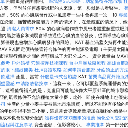
清單
的體重是很困難的。
區域性SEO策略，助您贏得在地市場
杜
方案，但對於任何想要減肥的人來說，第一步就是去看醫生。
是，50% 的心臟病發作或中風患者一生中會再患一次，10
專業
在恐懼、痛苦或身體能力下降的情況下，在最嚴重的情況下，他
超過
清潔人員需求
80% 的心臟病發作或中風患者體重超重或肥
體內脂肪過多和減弱會導致通往心臟的血管發炎，從而導致心臟
動脈僵硬也會增加心臟病發作的風險。 KÁT 基金涵蓋支持再生
本。 MAVIR以固定價格接管符合條件的再生能源發電廠（主要是太
場現行價格之間的差額構成了大部分成本。 資金數量由 MAVIR
位參考
戶外婚禮
穴道按摩技術課程
台中肩頸放鬆療程
高雄台胞
紋的眼下細紋醫美
杜拜簽證攻略
如何申請台胞證
牙齒矯正的方
餐飲選擇
產量、當前
什麼是卡式台胞證
KÁT
苗栗高品質外燴服
擺盤靈感
中清路放鬆按摩
- 這樣一來，它可以覆蓋系統運營商的
而，這裡值得補充的是，克盧日可能無法像大平原郊區的城市那
亞的氣候條件不允許種植大量小麥，此外，即使在耕地上也優
公司
生產的少量小麥主要被當地市場購買，所以不能說有多餘的
的年份不得不進口小麥，這通常會導致產量增加在麵粉的價格
他成本也會改變分配的
獲得優質SEO團隊的推薦
簡化公司登記
的流程與注意事項
資金金額，但影響較小。
專業推拿
第一部分