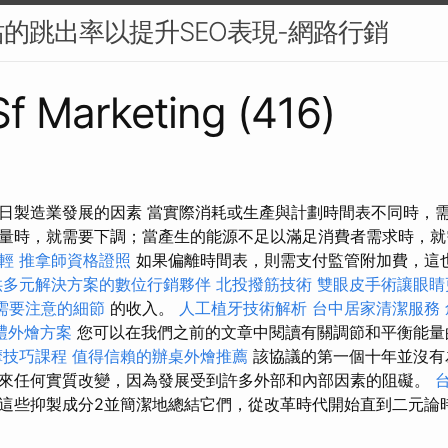
的跳出率以提升SEO表現-網路行銷
 Sf Marketing (416)
日製造業發展的因素 當實際消耗或生產與計劃時間表不同時，
量時，就需要下調；當產生的能源不足以滿足消費者需求時，
輕
推拿師資格證照
如果偏離時間表，則需支付監管附加費，這
供多元解決方案的數位行銷夥伴
北投撥筋技術
雙眼皮手術讓眼睛
需要注意的細節
的收入。
人工植牙技術解析
台中居家清潔服務
禮外燴方案
您可以在我們之前的文章中閱讀有關調節和平衡能
摩技巧課程
值得信賴的辦桌外燴推薦
該協議的第一個十年並沒有
來任何實質改變，因為發展受到許多外部和內部因素的阻礙。
這些抑製成分2並簡潔地總結它們，從改革時代開始直到二元論