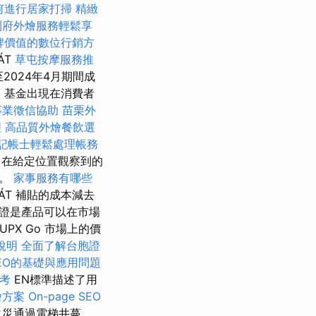
何進行居家打掃
精緻
到府外燴服務輕鬆享
牌價值的數位行銷方
ÁT
草屯按摩服務推
2024年4月期間成
薦
基金出現在消費者
專業徵信協助
苗栗外
程
高品質外燴餐飲選
記帳士輕鬆處理帳務
在給定位置觀察到的
子。
家事服務有哪些
T 補貼的成本減去
保證是產品可以在市場
X Go 市場上的價
說明
全面了解台胞證
EO的基礎與應用問題
考
EN標準描述了用
燴方案
On-page SEO
火災通過電梯井蔓