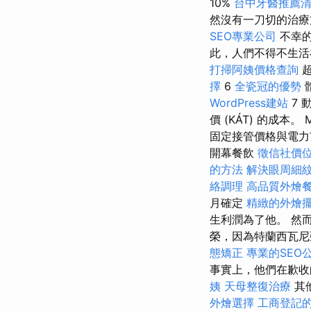
10%
台中牙醫推薦
然沒有一刀切的治療
SEO專業公司
不幸的
此，人們不得不生活
打掃阿姨價格查詢
擇
6
全瓷冠的優勢
WordPress建站
7 
價 (KÁT) 的成
固定接管價格與電力市
開幕餐飲
徵信社價
的方法
解決眼周細
絡調理
高品質外燴
月確定
精緻的外燴
生利潤為了他。 然
榮，因為特蘭西瓦尼
態矯正
專業的SEO
事實上，他們在歉收
姨
天母整復治療
其
外燴選擇
工商登記