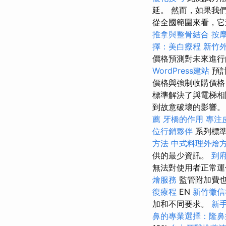
延。 然而，如果我
從全國範圍來看，它
推拿與整骨結合
按
擇：美白療程
新竹
價格預測對未來進
WordPress建站
預計
價格與強制收購價格
標準解決了與電梯相
到故意破壞的影響。 
薦
牙橋的作用
專注
位行銷夥伴
系列標
方法
中式料理外燴
供的最少資訊。
到
無法對使用者正常運
燴服務
監管附加費也
復療程
EN
新竹徵信
加和不同要求。
新
鼻的專業選擇：隆鼻