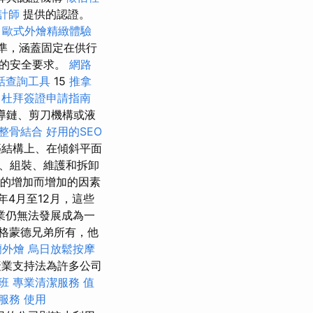
計師
提供的認證。
歐式外燴精緻體驗
 標準，涵蓋固定在供行
卸的安全要求。
網路
話查詢工具
15
推拿
杜拜簽證申請指南
導鏈、剪刀機構或液
整骨結合
好用的SEO
結構上、在傾斜平面
、組裝、維護和拆卸
本的增加而增加的因素
3年4月至12月，這些
織業仍無法發展成為一
格蒙德兄弟所有，他
蘭外燴
烏日放鬆按摩
產業支持法為許多公司
照班
專業清潔服務
值
服務
使用