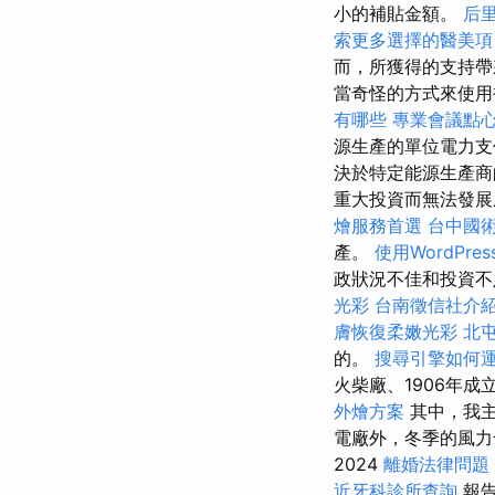
小的補貼金額。
后
索更多選擇的醫美項
而，所獲得的支持
當奇怪的方式來使
有哪些
專業會議點
源生產的單位電力支
決於特定能源生產商
重大投資而無法發
燴服務首選
台中國
產。
使用WordPre
政狀況不佳和投資
光彩
台南徵信社介
膚恢復柔嫩光彩
北
的。
搜尋引擎如何
火柴廠、1906年成立
外燴方案
其中，我
電廠外，冬季的風
2024
離婚法律問題
近牙科診所查詢
報告