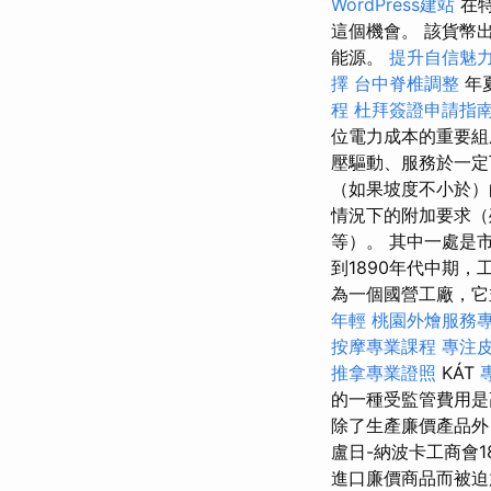
WordPress建站
在特
這個機會。 該貨幣
能源。
提升自信魅
擇
台中脊椎調整
年
程
杜拜簽證申請指
位電力成本的重要
壓驅動、服務於一定
（如果坡度不小於
情況下的附加要求（
等）。 其中一處是市
到1890年代中期
為一個國營工廠，它
年輕
桃園外燴服務
按摩專業課程
專注
推拿專業證照
KÁT
的一種受監管費用是
除了生產廉價產品外
盧日-納波卡工商會18
進口廉價商品而被迫放