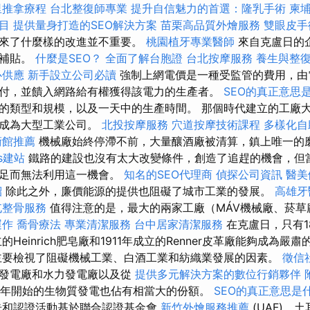
里推拿療程
台北整復師專業
提升自信魅力的首選：隆乳手術
柬
目
提供量身打造的SEO解決方案
苗栗高品質外燴服務
雙眼皮手
帶來了什麼樣的改進並不重要。
桃園植牙專業醫師
來自克盧日的
用補貼。
什麼是SEO？
全面了解台胞證
台北按摩服務
養生與整
心供應
新手設立公司必讀
強制上網電價是一種受監管的費用，由
付，並饋入網路給有權獲得該電力的生產者。
SEO的真正意思
的類型和規模，以及一天中的生產時間。 那個時代建立的工廠
展成為大型工業公司。
北投按摩服務
穴道按摩技術課程
多樣化自
術館推薦
機械廠始終停滯不前，大量釀酒廠被清算，鎮上唯一的
ss建站
鐵路的建設也沒有太大改變條件，創造了追趕的機會，但
不足而無法利用這一機會。
知名的SEO代理商
偵探公司資訊
醫美
紹
除此之外，廉價能源的提供也阻礙了城市工業的發展。
高雄牙
屯整骨服務
值得注意的是，最大的兩家工廠（MÁV機械廠、菸草
運作
喬骨療法
專業清潔服務
台中居家清潔服務
在克盧日，只有189
的Heinrich肥皂廠和1911年成立的Renner皮革廠能夠成為嚴肅
主要檢視了阻礙機械工業、白酒工業和紡織業發展的因素。
徵信
力發電廠和水力發電廠以及從
提供多元解決方案的數位行銷夥伴
年開始的生物質發電也佔有相當大的份額。
SEO的真正意思是
和認證活動基於聯合認證基金會
新竹外燴服務推薦
(UAF)、