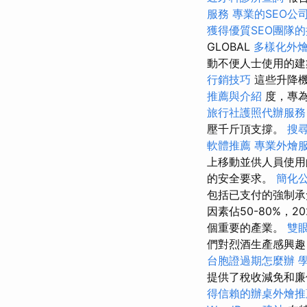
服務
專業的SEO公
獲得優質SEO團隊
GLOBAL
多樣化外
動不便人士使用的建
行銷技巧
這些升降機
推薦與介紹
度，專
旅行社護照代辦服務
壓千斤頂支撐。
搜
軟體推薦
專業外燴
上移動並供人員使用
的安全要求。
簡化
包括已支付的強制承
因素佔50-80%，
個重要的產業。
雙
們對烈酒生產感興趣
台胞證過期怎麼辦
提供了稅收減免和
得信賴的辦桌外燴推