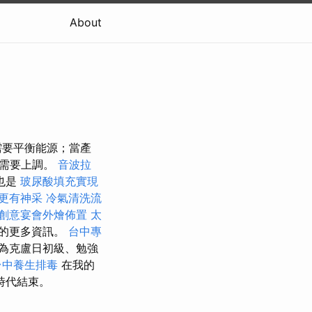
About
需要平衡能源；當產
就需要上調。
音波拉
也是
玻尿酸填充實現
更有神采
冷氣清洗流
創意宴會外燴佈置
太
量的更多資訊。
台中專
為克盧日初級、勉強
台中養生排毒
在我的
時代結束。