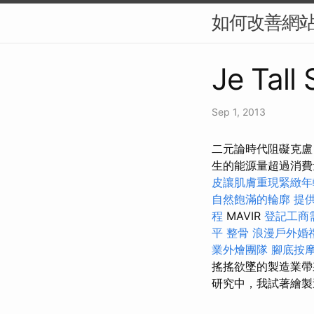
如何改善網站
Je Tall
Sep 1, 2013
二元論時代阻礙克盧
生的能源量超過消費
皮讓肌膚重現緊緻年
自然飽滿的輪廓
提
程
MAVIR
登記工商
平 整骨
浪漫戶外婚
業外燴團隊
腳底按
搖搖欲墜的製造業帶
研究中，我試著繪製