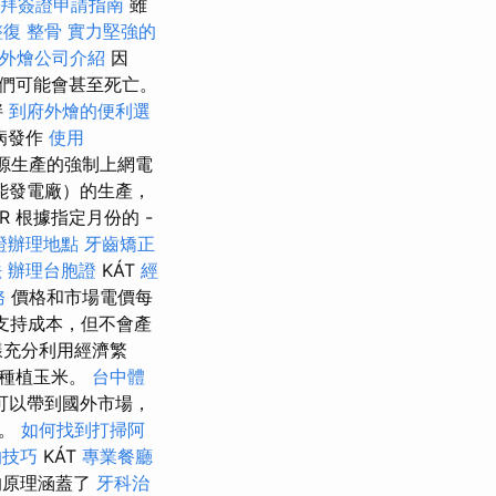
拜簽證申請指南
雖
整復 整骨
實力堅強的
外燴公司介紹
因
們可能會甚至死亡。
胖
到府外燴的便利選
病發作
使用
能源生產的強制上網電
陽能發電廠）的生產，
 根據指定月份的 -
證辦理地點
牙齒矯正
法
辦理台胞證
KÁT
經
務
價格和市場電價每
支持成本，但不會產
樣充分利用經濟繁
先種植玉米。
台中體
可以帶到國外市場，
中。
如何找到打掃阿
的技巧
KÁT
專業餐廳
的原理涵蓋了
牙科治