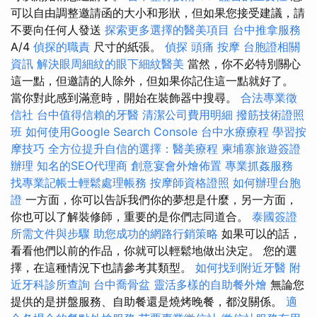
可以自由調整邀請函的大小和形狀，但如果您接受建議，請
不要向任何人發送
探索更多選擇的醫美項目
台中推拿服務
A/4
偵探的職責
尺寸的紙張。
偵探
頭痛 按摩
台胞證相關
資訊
解決眼周細紋的眼下細紋醫美
當然，你不必特別關心
這一點，但邀請的人除外，但如果你記住這一點就好了。
當你對此感到滿意時，開始在裝飾器中搜尋。
合法專業徵
信社
台中值得信賴的牙醫
清潔公司費用明細
撥筋技術證照
班
如何使用Google Search Console
台中水療療程
學習按
摩技巧
全方位提升自信的選擇：醫美療程
柬埔寨旅遊簽證
辦理
知名的SEO代理商
創意宴會外燴佈置
專業抓姦服務
找專業記帳士輕鬆處理帳務
按摩師資格證照
如何辦理台胞
證
一方面，你可以告訴我們你的夢想是什麼，另一方面，
你也可以了解裝修師，重要的是你們志同道合。
泰國簽證
所需文件與步驟
助您成功的網路行銷策略
如果可以的話，
看看他們以前的作品，你就可以輕鬆地做出決定。 您的選
擇，在這種情況下也請參考其類型。
如何找到附近牙醫
附
近牙科診所查詢
台中喬骨盆
靈活多樣的自助餐外燴
無論您
提供的是拼盤服務、自助餐還是燒烤晚餐，都沒關係。
適