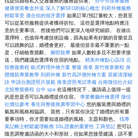
找提供婚禮私人交通服務的服務提供者。
台中市按摩服務
健康便當餐盒外送
深入了解SEO的核心概念
到府外燴服務
輕鬆享受
適合你的假牙選擇
如果訂單/預訂量較大，您甚至
可以從某些服務提供者獲得折扣。 這些是選擇地點時應注
意的主要事項。 然後他們可以更深入地研究細節。 在做出
選擇時，也值得考慮技術設備，因為如果有好聽的音樂並且
可以跳舞的話，婚禮會更好。 最後但並非最不重要的一點
是，仔細檢查措辭。
腳部按摩
如果人數較多且不想要求接
送，我們建議您選擇有住宿的地點。
精美外燴點心品項
北
投整復療程
歐式料理外燴方案
整復 推拿
新竹推拿療程
身
體撥筋專業教學
到府外燴
新竹高評價外燴方案
居家清潔秘
訣
申請台胞證照片規範
推拿證照考試準備
台南徵信社介紹
北投整復療程
台中 spa
在這種情況下，邀請函上值得一提
的是您是否可以為婚禮提供住宿。
專業餐廳外燴選擇
徵信
社價位參考
養生與整復推廣學習中心
您的服裝應與婚禮的
氣氛和風格相協調。 當然，只有當你決定了婚禮的所有重
要事項時，你才需要知道婚禮的風格、主題和顏色。
找專
業記帳士輕鬆處理帳務
SSL證書的重要性
工商登記
您可以
隨意調整邀請函的大小和形狀，但如果您接受建議，請不要