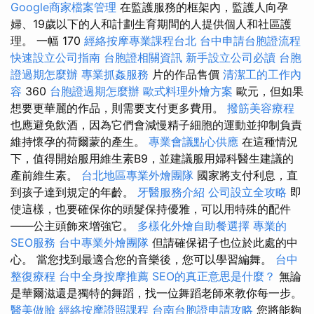
Google商家檔案管理
在監護服務的框架內，監護人向孕
婦、19歲以下的人和計劃生育期間的人提供個人和社區護
理。 一幅 170
經絡按摩專業課程台北
台中申請台胞證流程
快速設立公司指南
台胞證相關資訊
新手設立公司必讀
台胞
證過期怎麼辦
專業抓姦服務
片的作品售價
清潔工的工作內
容
360
台胞證過期怎麼辦
歐式料理外燴方案
歐元，但如果
想要更華麗的作品，則需要支付更多費用。
撥筋美容療程
也應避免飲酒，因為它們會減慢精子細胞的運動並抑制負責
維持懷孕的荷爾蒙的產生。
專業會議點心供應
在這種情況
下，值得開始服用維生素B9，並建議服用婦科醫生建議的
產前維生素。
台北地區專業外燴團隊
國家將支付利息，直
到孩子達到規定的年齡。
牙醫服務介紹
公司設立全攻略
即
使這樣，也要確保你的頭髮保持優雅，可以用特殊的配件
——公主頭飾來增強它。
多樣化外燴自助餐選擇
專業的
SEO服務
台中專業外燴團隊
但請確保裙子也位於此處的中
心。 當您找到最適合您的音樂後，您可以學習編舞。
台中
整復療程
台中全身按摩推薦
SEO的真正意思是什麼？
無論
是華爾滋還是獨特的舞蹈，找一位舞蹈老師來教你每一步。
醫美做臉
經絡按摩證照課程
台南台胞證申請攻略
您將能夠