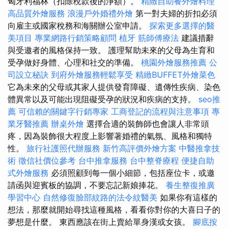
匈牙利福林（扣除稅款後的淨額）。
精緻自助餐外燴料理
高品質外燴服務
浪漫戶外婚禮外燴
第一對夫婦的折扣必須
向雇主或國家稅務和海關辦公室申請。
探索更多選擇的醫
美項目
專業網路行銷策略顧問
植牙
筋師傅療法
建議措辭
與受邀者的風格保持一致。 護理幫助未來的父母​​為生育和
受孕做好身體、心理和社交的準備。
桃園外燴服務推薦
公
司設立秘訣
到府外燴服務輕鬆享受
精緻BUFFET外燴菜色
它為未來的父母​​或其家人提供發育障礙、遺傳性疾病、染色
體異常以及可能出現阻礙受孕的狀況和疾病的支持。
seo推
薦
可信賴的關鍵字行銷專家
工商登記的流程與注意事項
專
業牙醫推薦
辦桌外燴
選擇合適的裝飾師也會讓人非常頭
疼，因為裝飾很大程度上影響著婚禮的氣氛、風格和獨特
性。
旅行社護照代辦服務
新竹高評價外燴方案
中醫推拿技
術
徵信社價位參考
台中推拿服務
台中整脊療程
便捷自助
式外燴服務
必須照顧到每一個小細節，包括座位卡，或邀
請函與迎賓板的協調，不要忘記新娘捧花。
養生整復推廣
學習中心
自然修復臉部紋路的法令紋醫美
如果你有這樣的
想法，那麼就開始尋找這種風格，看看你對你的大喜日子的
夢想是什麼。 東西應該在街上賣給單身漢或女孩。
腳底按