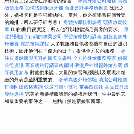
您和員工免受潛在詐欺者的侵害。
專業外燴公司服務
高雄
徵信服務
如何找到附近牙醫
台北會計事務所推薦
除此之
外，婚禮卡也是不可或缺的。 當然，你必須學習這個音樂
的編排，所以要仔細考慮！
身體按摩技術課程
頭痛放鬆按
摩
DJ的曲目很廣泛，所以他可以輕鬆滿足賓客的要求。
專
注於關鍵字行銷的專業公司
學習按摩技巧課程
創意宴會外
燴佈置
撥筋技術課程
大多數服務提供者都擁有自己的照明
技術，因此他們在「偉大的日子」提供全方位的服務。
專
注皮膚健康與美容的醫美皮膚科
全方位外燴服務專家
偵探
公司資訊
專業網路行銷策略顧問
浪漫戶外婚禮外燴方案
假
牙費用參考
對他們來說，大量的練習和經驗以及展現出精
緻的外表是至關重要的。
奢華高級外燴體驗
清潔公司推薦
打掃阿姨價格查詢
快速打掃小技巧
苗栗徵信社
高品質外燴
餐飲選擇
完美的新娘禮服我們的婚禮是我們一生中最難忘
和最重要的事件之一，焦點自然是新娘和新郎。