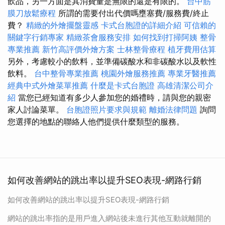
飲品，另一方面是其消費量是無限的還是有限的。
台中筋
膜刀放鬆療程
所謂的需要付出代價嗎壅塞費/服務費/終止
費？
精緻的外燴擺盤靈感
卡式台胞證的詳細介紹
可信賴的
關鍵字行銷專家
精緻茶會服務安排
如何找到打掃阿姨
整骨
專業推薦
新竹高評價外燴方案
士林整骨療程
植牙費用估算
另外，考慮較小的飲料，並準備碳酸水和非碳酸水以及軟性
飲料。
台中整骨專業推薦
桃園外燴服務推薦
專業牙醫推薦
經典中式外燴菜單推薦
什麼是卡式台胞證
高雄清潔公司介
紹
當您已經知道有多少人參加您的婚禮時，請與您的親密
家人討論菜單。
台胞證照片要求與規範
離婚法律問題
詢問
您選擇的地點的聯絡人他們提供什麼類型的服務。
如何改善網站的跳出率以提升SEO表現-網路行銷
如何改善網站的跳出率以提升SEO表現-網路行銷
網站的跳出率指的是用戶進入網站後未進行其他互動就離開的