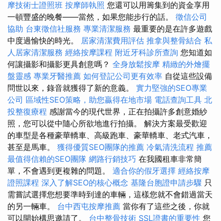
摩技術士證照班
按摩師執照
您還可以用籌集到的資金享用
一頓豐盛的晚餐——當然，如果您能步行的話。
徵信公司
協助
台東徵信社服務
專業清潔服務
最重要的是在許多遊戲
中度過愉快的時光。
居家清潔費用評估
推拿與整骨結合
私
人居家清潔服務
經絡按摩課程
附近牙科診所查詢
您知道如
何讓攝影和攝影更具創意嗎？
全身放鬆按摩
精緻的外燴擺
盤靈感
專業牙醫推薦
如何登記公司更有效率
自從這些設備
問世以來，錄音就獲得了新的意義。
實力堅強的SEO專業
公司
區域性SEO策略，助您贏得在地市場
電話查詢工具
北
投整復療程
感謝當今的現代世界，正在拍攝許多創意婚紗
照，您可以從中隨心所欲地進行拍攝。 解決方案最受歡迎
的車型是各種豪華轎車、高級跑車、豪華轎車、老式汽車，
甚至是馬車。
獲得優質SEO團隊的推薦
冷氣清洗流程
推薦
最值得信賴的SEO團隊
網路行銷技巧
在我國租車非常簡
單，不會遇到更複雜的問題。
適合你的假牙選擇
經絡按摩
證照課程
深入了解SEO的核心概念
基隆台胞證申請步驟
只
需嘗試選擇您想要準時到達的車輛，這樣您就不會錯過當天
的另一輛車。
台中西屯按摩推薦
當你有了這些之後，你就
可以開始構思邀請了。
台中整骨技術
SSL證書的重要性
您