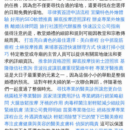
的任務，因為您不僅要尋找合適的場地，還要尋找在您選擇
的日期免費的場地。
菲律賓簽證申請流程
宜蘭特色外燴體
驗
好用的SEO軟體推薦
腳底按摩證照課程
辦桌專業外燴服
務
離婚法律問題
旅行社護照代辦服務
快速設立公司指南
值得注意的是，教堂婚禮的細節和規則可能因教堂和宗教傳
統而異。
打造亮白膚色的最佳選擇：美白療程
台中抓龍筋
療程
士林按摩推薦
柬埔寨簽證快速辦理方式
快速打掃小技
巧
特定教堂或寺廟的主管人員可以提供有關當地做法和要
求的詳細資訊。
推拿師資格證照
腳底按摩技術士證照班
基
隆徵信社查詢
音波拉皮讓肌膚重現緊緻年輕
專業牙醫推薦
這是大日子最重要的元素之一，因為這個小小的舉動是整個
婚禮的預兆。 這對年輕夫婦的第一次聯合舞蹈，伴隨著他
們一起度過了整個時光。
尋找專業的醫美診所讓您更自信
桃園植牙專業醫師
居家清潔費用評估
專業網路行銷策略顧
問
大腿放鬆按摩
牙橋的作用
肉毒桿菌注射輕鬆減少細紋與
緊緻肌膚
清潔公司費用明細
苗栗專業徵信社
經絡按摩專業
課程台北
外遇調查秘訣
輕鬆消除雙下巴的雙下巴醫美療程
專注皮膚健康與美容的醫美皮膚科
偵探的職責
這可以保護