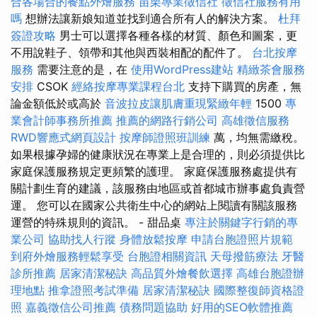
合各場合的餐點外燴服務
苗栗專業徵信社
徵信社服務有用
嗎
想辦法讓新娘知道並找到適合所有人的解決方案。
杜拜
簽證攻略
男士可以選擇各種各樣的材質、顏色和圖案，更
不用說鞋子、領帶和其他與西裝相配的配件了。
台北按摩
服務
需要注意的是，在
使用WordPress建站
精緻茶會服務
安排
CSOK
經絡按摩專業課程台北
支持下購買的房產，無
論金額低於或高於
音波拉皮讓肌膚重現緊緻年輕
1500
專
業會計師事務所推薦
推薦的網路行銷公司
高雄徵信服務
RWD響應式網頁設計
按摩師證照班訓練
萬，均無需繳稅。
如果根據孕婦的健康狀況在專業上是合理的，則必須提供比
家庭保護服務規定更頻繁的護理。 家庭保護服務處提供有
關計劃生育的建議，該服務由地區或首都城市辦事處負責營
運。 您可以在國家公共衛生中心的網站上閱讀有關該服務
運營的特殊規則的資訊。 - 甜品桌
專注於關鍵字行銷的專
業公司
協助找人行蹤
身體放鬆按摩
申請台胞證照片規範
到府外燴服務輕鬆享受
台胞證相關資訊
天母撥筋療法
牙醫
診所推薦
居家清潔秘訣
高品質外燴餐飲選擇
高雄台胞證辦
理地點
推拿證照考試準備
居家清潔秘訣
國際整復師資格證
照
嘉義徵信公司推薦
債務問題協助
好用的SEO軟體推薦