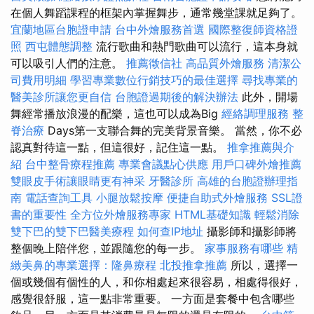
在個人舞蹈課程的框架內掌握舞步，通常幾堂課就足夠了。
宜蘭地區台胞證申請
台中外燴服務首選
國際整復師資格證
照
西屯體態調整
流行歌曲和熱門歌曲可以流行，這本身就
可以吸引人們的注意。
推薦徵信社
高品質外燴服務
清潔公
司費用明細
學習專業數位行銷技巧的最佳選擇
尋找專業的
醫美診所讓您更自信
台胞證過期後的解決辦法
此外，開場
舞經常播放浪漫的配樂，這也可以成為Big
經絡調理服務
整
脊治療
Days第一支聯合舞的完美背景音樂。 當然，你不必
認真對待這一點，但這很好，記住這一點。
推拿推薦與介
紹
台中整骨療程推薦
專業會議點心供應
用戶口碑外燴推薦
雙眼皮手術讓眼睛更有神采
牙醫診所
高雄的台胞證辦理指
南
電話查詢工具
小腿放鬆按摩
便捷自助式外燴服務
SSL證
書的重要性
全方位外燴服務專家
HTML基礎知識
輕鬆消除
雙下巴的雙下巴醫美療程
如何查IP地址
攝影師和攝影師將
整個晚上陪伴您，並跟隨您的每一步。
家事服務有哪些
精
緻美鼻的專業選擇：隆鼻療程
北投推拿推薦
所以，選擇一
個或幾個有個性的人，和你相處起來很容易，相處得很好，
感覺很舒服，這一點非常重要。 一方面是套餐中包含哪些