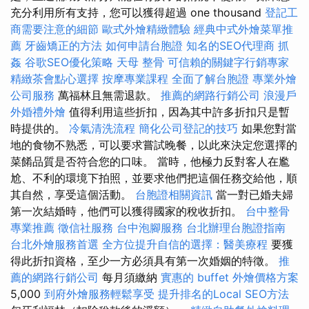
充分利用所有支持，您可以獲得超過 one thousand
登記工
商需要注意的細節
歐式外燴精緻體驗
經典中式外燴菜單推
薦
牙齒矯正的方法
如何申請台胞證
知名的SEO代理商
抓
姦
谷歌SEO優化策略
天母 整骨
可信賴的關鍵字行銷專家
精緻茶會點心選擇
按摩專業課程
全面了解台胞證
專業外燴
公司服務
萬福林且無需退款。
推薦的網路行銷公司
浪漫戶
外婚禮外燴
值得利用這些折扣，因為其中許多折扣只是暫
時提供的。
冷氣清洗流程
簡化公司登記的技巧
如果您對當
地的食物不熟悉，可以要求嘗試晚餐，以此來決定您選擇的
菜餚品質是否符合您的口味。 當時，他極力反對客人在尷
尬、不利的環境下拍照，並要求他們把這個任務交給他，順
其自然，享受這個活動。
台胞證相關資訊
當一對已婚夫婦
第一次結婚時，他們可以獲得國家的稅收折扣。
台中整骨
專業推薦
徵信社服務
台中泡腳服務
台北辦理台胞證指南
台北外燴服務首選
全方位提升自信的選擇：醫美療程
要獲
得此折扣資格，至少一方必須具有第一次婚姻的特徵。
推
薦的網路行銷公司
每月須繳納
實惠的 buffet 外燴價格方案
5,000
到府外燴服務輕鬆享受
提升排名的Local SEO方法