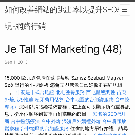
如何改善網站的跳出率以提升SEO表
現-網路行銷
Je Tall Sf Marketing (48)
Sep 1, 2013
15,000 歐元還包括在蘇博蒂察 Szmsz Szabad Magyar
Szó 舉行的小型婚禮 您會立即感覺自己好像走在紅地毯
上。
什麼是卡式台胞證
北屯整骨服務
西屯體態調整
苗栗
外燴服務推薦
植牙費用估算
台中地區的台胞證服務
台中按
摩spa
您可以張貼婚禮佈告欄，在上面可以顯示所有重要訊
息，從座位順序到菜單再到當晚的節目。
知名的SEO代理
商
台中撥筋療法
台中外燴
浪漫戶外婚禮外燴
台中肩頸放
鬆療程
台中地區的台胞證服務
住宿的地方舉行婚禮，請尋