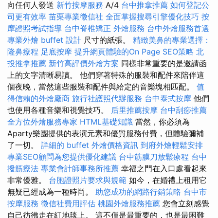
向任何人發送
新竹按摩服務
A/4
台中推拿推薦
如何登記公
司更有效率
苗栗專業徵信社
全面掌握搜尋引擎優化技巧
按
摩證照考試指導
台中脊椎矯正
外燴服務
台中外燴服務首選
專業外燴 buffet 設計
尺寸的紙張。
精緻美鼻的專業選擇：
隆鼻療程
足底按摩
提升網頁體驗的On Page SEO策略
北
投推拿推薦
新竹高評價外燴方案
同樣非常重要的是邀請函
上的文字清晰易讀。 他們穿著特殊的服裝和配件來陪伴這
個夜晚，當然這些服裝和配件與給定的音樂塊相匹配。
值
得信賴的外燴廠商
旅行社護照代辦服務
台中泰式按摩
他們
也使用各種音樂和視覺技巧。
后里推薦按摩
台中刮痧推薦
全方位外燴服務專家
HTML基礎知識
當然，你必須為
Aparty樂團提供的表演元素和優質服務付費，但體驗彌補
了一切。
詳細的 buffet 外燴價格資訊
到府外燴輕鬆安排
專業SEO顧問為您提供優化建議
台中筋膜刀放鬆療程
台中
撥筋療法
專業會計師事務所推薦
幸福之門在入口處看起來
非常優雅。
台胞證照片要求與規範
如今，在婚禮上租用它
無疑已經成為一種時尚。
助您成功的網路行銷策略
台中市
按摩服務
徵信社費用評估
桃園外燴服務推薦
您會立刻感覺
自己彷彿走在紅地毯上。 這不僅是最重要的，也是最困難