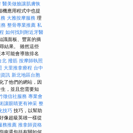
膚
醫美做臉讓肌膚恢
相機應用程式中也提
服務
大雅按摩服務
理
服務
整骨專業推薦
私
課程
如何找到附近牙醫
過知識面板、豐富的摘
尋結果。 雖然這些
版本可能會導致排名
台北 撥筋
按摩師執照
照
大里推拿療程
台中
細資訊
新北地區台胞
化了他們的網站，因
發生，並且您需要知
竹徵信社服務
專業會
術讓眼睛更有神采
整
優化技巧
技巧，以幫助
好像超級英雄一樣從
服務推薦
推拿師資格
指南還包括有關如何