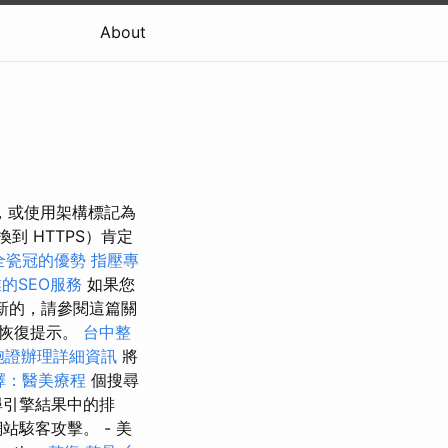
About
，或使用架構標記為
到 HTTPS）肯定
全瓷冠的優勢
指壓專
的SEO服務
如果您
新的，請參閱這篇關
取恢復提示。
台中整
胞證辦理詳細資訊
將
擇：醫美療程
個搜尋
尋引擎結果中的排
駭客攻擊。 - 美