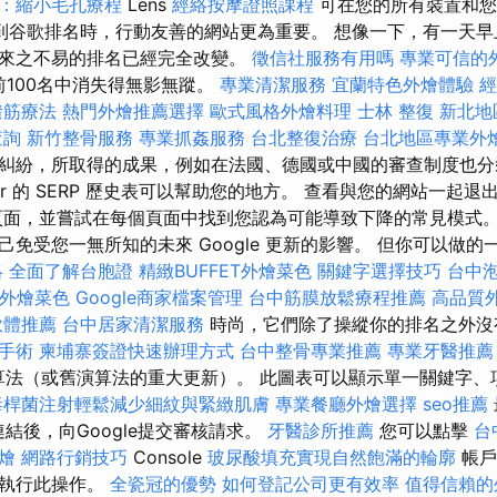
：縮小毛孔療程
Lens
經絡按摩證照課程
可在您的所有裝置和您
到谷歌排名時，行動友善的網站更為重要。 想像一下，有一天早
來之不易的排名已經完全改變。
徵信社服務有用嗎
專業可信的
和前100名中消失得無影無蹤。
專業清潔服務
宜蘭特色外燴體驗
經
撥筋療法
熱門外燴推薦選擇
歐式風格外燴料理
士林 整復
新北地
查詢
新竹整骨服務
專業抓姦服務
台北整復治療
台北地區專業外
糾紛，所取得的成果，例如在法國、德國或中國的審查制度也分
acker 的 SERP 歷史表可以幫助您的地方。 查看與您的網站一
頁面，並嘗試在每個頁面中找到您認為可能導致下降的常見模式。
免受您一無所知的未來 Google 更新的影響。 但你可以做
略
全面了解台胞證
精緻BUFFET外燴菜色
關鍵字選擇技巧
台中
ET外燴菜色
Google商家檔案管理
台中筋膜放鬆療程推薦
高品質
軟體推薦
台中居家清潔服務
時尚，它們除了操縱你的排名之外沒
手術
柬埔寨簽證快速辦理方式
台中整骨專業推薦
專業牙醫推薦
新演算法（或舊演算法的重大更新）。 此圖表可以顯示單一關鍵字
毒桿菌注射輕鬆減少細紋與緊緻肌膚
專業餐廳外燴選擇
seo推薦
向連結後，向Google提交審核請求。
牙醫診所推薦
您可以點擊
台
燴
網路行銷技巧
Console
玻尿酸填充實現自然飽滿的輪廓
帳戶
來執行此操作。
全瓷冠的優勢
如何登記公司更有效率
值得信賴的