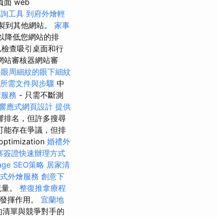
面 web
查詢工具
到府外燴輕
製到其他網站。
家事
可以降低您網站的排
以檢查吸引桌面和行
網站審核器網站審
決眼周細紋的眼下細紋
所需文件與步驟
中
摩服務
- 只需不斷測
D響應式網頁設計
提供
響排名，但許多搜尋
可能存在爭議，但排
imization
婚禮外
寨簽證快速辦理方式
ge SEO策略
居家清
助式外燴服務
創意下
流量。
整復推拿療程
能發揮作用。
宜蘭地
的清單與競爭對手的