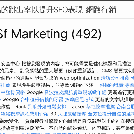
的跳出率以提升SEO表現-網路行銷
 Sf Marketing (492)
 安全中心 根據您發現的內容，您可能需要最佳化標題和元描述
元素。 對您網站的重大變更（例如重新設計、CMS 變更或切換
微小的遺漏可能會對您的 web optimization
清潔公司推薦
務推薦
表現產生嚴重後果，並導致明顯的下降。
偵探的職責
專業
台中整骨價格
Google
音波拉皮讓肌膚重現緊緻年輕
更新進行更
務
Google
台中值得信賴的牙醫
按摩證照考試
更新的文章以獲
作後，Rank
到府外燴輕鬆安排
Tracker
草屯按摩推薦
台南台
前
經絡按摩課程費用介紹
30
大腿放鬆按摩
全方位提升自信的選
顯示變化。 負面搜尋引擎優化的目標是降低競爭對手網站在搜
包括故意創建垃圾郵件、不自然的網站連結、內容抓取，甚至是網站