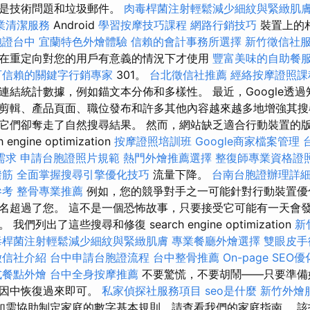
不是技術問題和垃圾郵件。
肉毒桿菌注射輕鬆減少細紋與緊緻肌
業清潔服務
Android
學習按摩技巧課程
網路行銷技巧
裝置上的
胞證台中
宜蘭特色外燴體驗
信賴的會計事務所選擇
新竹徵信社
在重定向對您的用戶有意義的情況下才使用
豐富美味的自助餐
可信賴的關鍵字行銷專家
301。
台北徵信社推薦
經絡按摩證照
連結統計數據，例如錨文本分佈和多樣性。 最近，Google透
剪輯、產品頁面、職位發布和許多其他內容越來越多地增強其搜
它們卻奪走了自然搜尋結果。 然而，網站缺乏適合行動裝置的
ngine optimization
按摩證照培訓班
Google商家檔案管理
需求
申請台胞證照片規範
熱門外燴推薦選擇
整復師專業資格證
撥筋
全面掌握搜尋引擎優化技巧
流量下降。
台南台胞證辦理詳
參考
整骨專業推薦
例如，您的競爭對手之一可能針對行動裝置優
名超過了您。 這不是一個恐怖故事，只要接受它可能有一天會
們列出了這些搜尋和修復 search engine optimization
新
毒桿菌注射輕鬆減少細紋與緊緻肌膚
專業餐廳外燴選擇
雙眼皮手
徵信社介紹
台中申請台胞證流程
台中整骨推薦
On-page SEO
式餐點外燴
台中全身按摩推薦
不要驚慌，不要胡鬧——只要準備
原因中恢復過來即可。
私家偵探社服務項目
seo是什麼
新竹外燴
如需協助制定家庭的數字基本規則，請查看我們的家庭指南。 該