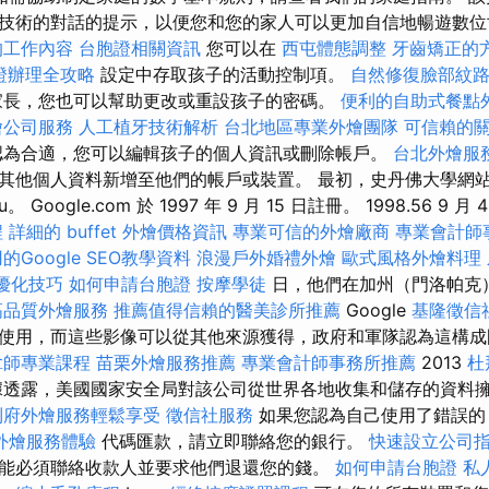
技術的對話的提示，以便您和您的家人可以更加自信地暢遊數
的工作內容
台胞證相關資訊
您可以在
西屯體態調整
牙齒矯正的
證辦理全攻略
設定中存取孩子的活動控制項。
自然修復臉部紋
長，您也可以幫助更改或重設孩子的密碼。
便利的自助式餐點
燴公司服務
人工植牙技術解析
台北地區專業外燴團隊
可信賴的
認為合適，您可以編輯孩子的個人資訊或刪除帳戶。
台北外燴服
其他個人資料新增至他們的帳戶或裝置。 最初，史丹佛大學網
edu。 Google.com 於 1997 年 9 月 15 日註冊。 1998.56 9 月 
程
詳細的 buffet 外燴價格資訊
專業可信的外燴廠商
專業會計師
的Google SEO教學資料
浪漫戶外婚禮外燴
歐式風格外燴料理
EO優化技巧
如何申請台胞證
按摩學徒
日，他們在加州（門洛帕克
高品質外燴服務
推薦值得信賴的醫美診所推薦
Google
基隆徵信
使用，而這些影像可以從其他來源獲得，政府和軍隊認為這構
拿師專業課程
苗栗外燴服務推薦
專業會計師事務所推薦
2013
杜
透露，美國國家安全局對該公司從世界各地收集和儲存的資料
到府外燴服務輕鬆享受
徵信社服務
如果您認為自己使用了錯誤
外燴服務體驗
代碼匯款，請立即聯絡您的銀行。
快速設立公司
能必須聯絡收款人並要求他們退還您的錢。
如何申請台胞證
私