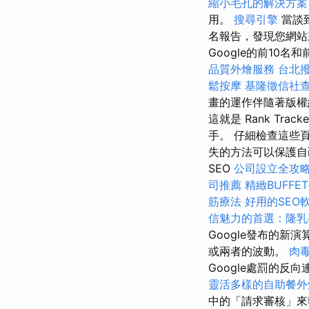
縮小毛孔的解決方案
用。
搜尋引擎
當談
名報告，發現您網站
Google的前10名
品質外燴服務
台北
鬆按摩
基隆徵信社
畫的運作伴隨著版權
這就是 Rank Tr
手。 仔細檢查這些
失的方法可以保護自己
SEO
公司設立全攻
司推薦
精緻BUFF
筋療法
好用的SEO
信魅力的首選：隆乳
Google發布的
或兩者的波動。
肉
Google處罰的反
靈活多樣的自助餐外
中的「請求審核」