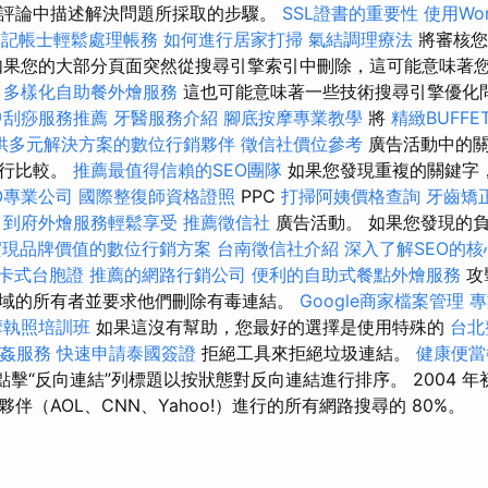
評論中描述解決問題所採取的步驟。
SSL證書的重要性
使用Wor
業記帳士輕鬆處理帳務
如何進行居家打掃
氣結調理療法
將審核您
如果您的大部分頁面突然從搜尋引擎索引中刪除，這可能意味著
多樣化自助餐外燴服務
這也可能意味著一些技術搜尋引擎優化
中刮痧服務推薦
牙醫服務介紹
腳底按摩專業教學
將
精緻BUFF
供多元解決方案的數位行銷夥伴
徵信社價位參考
廣告活動中的關
進行比較。
推薦最值得信賴的SEO團隊
如果您發現重複的關鍵字
O專業公司
國際整復師資格證照
PPC
打掃阿姨價格查詢
牙齒矯
到府外燴服務輕鬆享受
推薦徵信社
廣告活動。 如果您發現的負面
實現品牌價值的數位行銷方案
台南徵信社介紹
深入了解SEO的核
卡式台胞證
推薦的網路行銷公司
便利的自助式餐點外燴服務
攻
域的所有者並要求他們刪除有毒連結。
Google商家檔案管理
專
摩執照培訓班
如果這沒有幫助，您最好的選擇是使用特殊的
台北
姦服務
快速申請泰國簽證
拒絕工具來拒絕垃圾連結。
健康便當
點擊“反向連結”列標題以按狀態對反向連結進行排序。 2004 年初，
伴（AOL、CNN、Yahoo!）進行的所有網路搜尋的 80%。