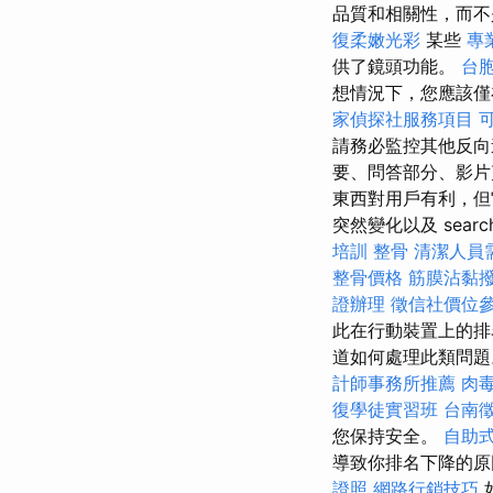
品質和相關性，而
復柔嫩光彩
某些
專
供了鏡頭功能。
台
想情況下，您應該僅
家偵探社服務項目
請務必監控其他反向
要、問答部分、影片
東西對用戶有利，但
突然變化以及 search e
培訓
整骨
清潔人員
整骨價格
筋膜沾黏
證辦理
徵信社價位
此在行動裝置上的排
道如何處理此類問題。 我
計師事務所推薦
肉
復學徒實習班
台南
您保持安全。
自助
導致你排名下降的
證照
網路行銷技巧