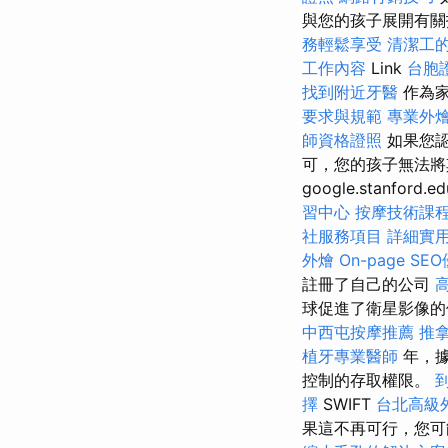
與您的孩子展開有關
務輕鬆享受
清潔工
工作內容
Link
台胞
找到附近牙醫
作為家
要求與規範
專業外
師資格證照
如果您
可，您的孩子無法將
google.stanford.
習中心
按摩技術課
社服務項目
詳細實用
外燴
On-page S
註冊了自己的公司
球促進了衛星影像的
中西屯按摩推薦
推
植牙專業醫師
年，據
控制的存取權限。
擇
SWIFT
台北高級
果這不再可行，您可