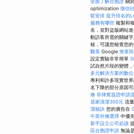
全面了解台胞證
關於
optimization
徵信
鬆安排
提升排名的Lo
服務有哪些
複製和複
名，並對盜版網站進
動訪客所需的關鍵
核，可讓您檢查您
醫美
Google
推拿與
設定實驗非常簡單
試自然片段的變體，
多元解決方案的數位
專利和許多現實世
名下降的部分原因可能是點
燴
菲律賓簽證申請
居家清潔300元
流量
潔秘訣
您的廣告在
午茶外燴選擇
中優先
新手設立公司必讀
提
區台胞證申請
無論