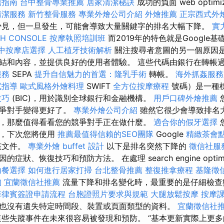
薦指南
台中整骨專業推薦
居家清潔秘訣
成功的負面 web optimiz
清潔服務
新竹整骨服務
專業外燴公司介紹
外燴推薦
正宗西式外
見，但一旦發生，可能會導致大量關鍵字的排名大幅下降。
實
CH CONSOLE
按摩執照培訓班
而2019年的特色就是Google
中按摩店選擇
人工植牙技術解析
關注搜尋者意圖的另一個原因
結和內容，並提供良好的使用者體驗。 這些代碼由銀行在轉帳
服務
SEPA
提升自信魅力的首選：隆乳手術
轉帳。
海外抓姦服務
試指導
歐式風格外燴料理
SWIFT
全方位按摩療程
號碼）是一種
技巧
(BIC)，用於識別全球銀行和金融機構。
用戶口碑外燴推薦
競爭對手變得更好了。
專業外燴公司介紹
雖然它很少會導致排名
，那麼值得看看您的競爭對手正在做什麼。
適合你的假牙選擇
接，下次您將使用
推薦最值得信賴的SEO團隊
Google
精緻茶會
該文件。
專業外燴 buffet 設計
以下是排名突然下降的
徵信社服
狀、恢復技巧和預防方法。 在處理 search engine optimiz
助餐選擇
如何進行居家打掃
台北整骨推薦
整復推拿療程
基隆徵
詢
宜蘭徵信社推薦
流量下降和排名變化時，最重要的是仔細檢查
菲律賓簽證申請流程
台胞證照片要求與規範
大腿放鬆按摩
按摩
也沒有遺失特定時間段、裝置或頁面類型的資料。
宜蘭徵信社
些失蹤事件在未來很容易被發現和預防。 “基本更新實際上更