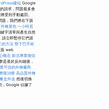
dPress建站
Google
的請求，問題最多會
您將受到手動處罰。
問題，我們將在下面
ET外燴菜色
一小時居
鍵字清單與產生自然
，請立即暫停它們源
正的方法
墊下巴手術
 web
心概念
新北專業徵信
擊是基於反向鏈接，
業可信的外燴廠商
整復治療
高品質外燴
餐盒外送
然後切換
Google 佔據了