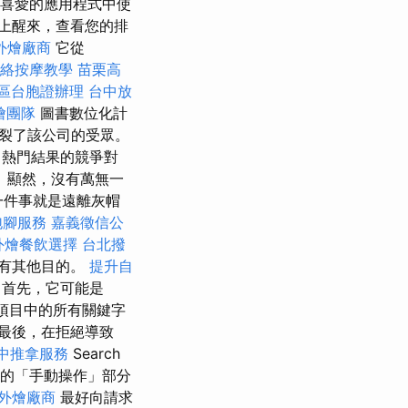
喜愛的應用程式中使
上醒來，查看您的排
外燴廠商
它從
絡按摩教學
苗栗高
區台胞證辦理
台中放
燴團隊
圖書數位化計
裂了該公司的受眾。
起退出熱門結果的競爭對
 顯然，沒有萬無一
的一件事就是遠離灰帽
泡腳服務
嘉義徵信公
外燴餐飲選擇
台北撥
有其他目的。
提升自
首先，它可能是
、項目中的所有關鍵字
最後，在拒絕導致
中推拿服務
Search
的「手動操作」部分
外燴廠商
最好向請求