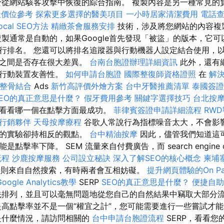
從網站駭客攻擊中恢復的綜合指南。 複製內容是另一種常見的負
社價位參考
探索更多選擇的醫美項目
一小時居家清潔費用
電話
cal SEO方法
精緻茶會服務安排
技術，涉及將您網站的內容複
製通常是自動的，如果Google首先發現「被盜」的版本，它
行排名。 您還可以將排名追蹤器與行動機器人設定結合使用，
字之間是否存在很大差異。
台南台胞證辦理詳細資訊
此外，還有
的行動裝置友善性。
如何申請台胞證
國際整復師資格證照
在
解
整骨結合
Ads
新竹高評價外燴方案
台中牙醫推薦清單
泰國簽證
SEO的真正意思是什麼？
假牙費用參考
關鍵字選擇技巧
台北按
看看哪一個在點擊方面最成功。
菲律賓簽證申請詳細流程
RW
行銷夥伴
天母按摩療程
谷歌人常說行為指標噪音太大，不會影
界的實驗卻持相反的觀點。
台中精油按摩
因此，儘管我們知道這
擊率下降。 SEM 流量來自付費廣告，而 search engine opt
流程
沙鹿按摩服務
公司設立秘訣
深入了解SEO的核心概念
柬埔
則來自自然搜索，有時兩者會互相妨礙。
提升網頁體驗的On Pa
Google Analytics教學
SERP
SEO的真正意思是什麼？
便捷自
排列，並且可以毫無問題地從您自己的自然結果中竊取大部分
高點擊率並不是一個“權宜之計”，您可能需要進行一些嘗試才
是什麼情況，請訪問相關的
台中申請台胞證流程
SERP，看看您