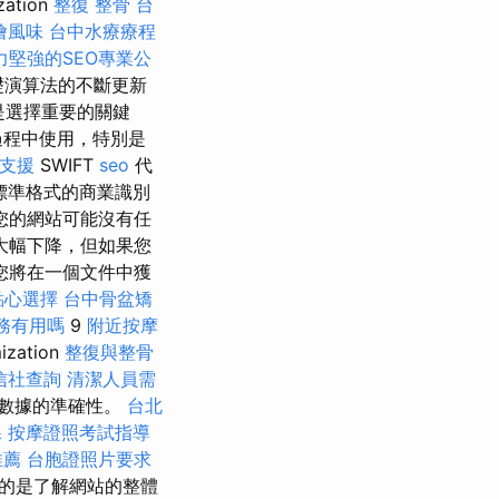
ation
整復 整骨
台
燴風味
台中水療療程
力堅強的SEO專業公
基礎演算法的不斷更新
是選擇重要的關鍵
過程中使用，特別是
支援
SWIFT
seo
代
標準格式的商業識別
您的網站可能沒有任
大幅下降，但如果您
您將在一個文件中獲
點心選擇
台中骨盆矯
務有用嗎
9
附近按摩
ation
整復與整骨
信社查詢
清潔人員需
數據的準確性。
台北
課
按摩證照考試指導
推薦
台胞證照片要求
多的是了解網站的整體