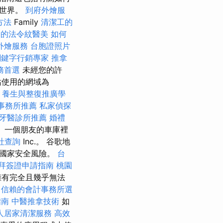
位世界。
到府外燴服
方法
Family
清潔工的
路的法令紋醫美
如何
外燴服務
台胞證照片
關鍵字行銷專家
推拿
務首選
未經您的許
站使用的網域為
4
養生與整復推廣學
事務所推薦
私家偵探
牙醫診所推薦
婚禮
）一個朋友的車庫裡
社查詢
Inc.。 谷歌地
成國家安全風險。
台
拜簽證申請指南
桃園
擁有完全且幾乎無法
的
信賴的會計事務所選
指南
中醫推拿技術
如
人居家清潔服務
高效