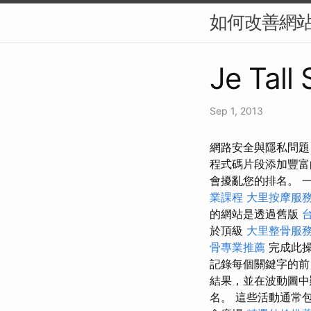
如何改善網站
Je Tall
Sep 1, 2013
網路安全與隱私問題
程式碼片段添加豐富的
會擾亂您的排名。 一個
業課程
大里按摩服
的網站是透過舊版
於頂級
大里整骨服
骨專業推薦
完成此操
記錄每個關鍵字的
結果，並在波動圖中
名。 這些活動通常