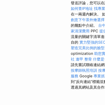
發送評論，您可以在
如何查IP地址
找專
在一兩週內解決。 
創意下午茶外燴選擇
的幾點中介紹。
台
家清潔費用
PPC
提
流量的關鍵字清單
自的
實力堅強的SE
塑造完美比例的臉型
optimization
助您
社
逢甲 整骨
什麼是
請先嘗試聯絡連結網
按摩師執照培訓
按
服務
Google
專業抓
到“反向連結”標籤並
透過其網站及其合作夥