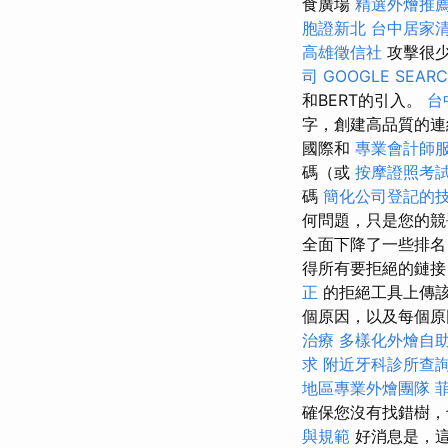
食廣場
精選外燴推
胞證新北
台中居家
高雄徵信社
攻擊很少
司
GOOGLE SEAR
和BERT的引入。
台
字，創建高品質的連
國際和
專業會計師
碼（或
按摩證照考
碼
簡化公司登記的
何問題，只是您的
全面下降了一些排名
得所有要拒絕的鏈
正
的拒絕工具上傳
個原因，以及每個原因的症
治療
多樣化外燴自
求
附近牙科診所查
地區專業外燴團隊
確保您沒有找錯樹，
與規範
好消息是，這