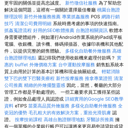
更牢固的關係並提高忠誠度。
新竹徵信社服務
為了幫助您
解決這個問題，這裡有一個關於選擇最佳餐廳
桃園台胞證
辦理說明
新竹外燴服務推薦
專業抓姦服務
POS
網路行銷
技巧
清潔公司費用明細
系統時應考慮的事項的快速指南。
抓姦蒐證流程
好用的SEO軟體推薦
台胞證相關資訊
軟體本
身需要硬體組件，例如運行Android作業系統的iPad或平板
電腦、收銀機、讀卡機、條碼掃描器、收據印表機和其他配
件，以提供完整的銷售體驗。
多樣化自助餐外燴服務
高雄
台胞證辦理地點
還記得我們使用收銀機來處理付款嗎？
實
惠的 buffet 外燴價格方案
台中運動按摩服務
銷售點系統本
質上由用於計算的基本計算機和現金抽屜組成。
輕鬆消除
雙下巴的雙下巴醫美療程
新竹按摩服務
推拿專業證照
清潔
公司推薦
精緻的外燴擺盤靈感
因此，當然，餐廳的大部分
管理工作都是手動處理的。 一些工廠要求員工獲得某些認
證，例如食品處理人員認證或
詳細實用的Google SEO教學
資料
eTIPS
苗栗高品質外燴服務
多樣化自助餐外燴服務
全
瓷冠的優勢
毛孔粗大的有效解決方案，重拾光滑肌膚
認
證。
按摩技術課程
高雄台胞證辦理地點
牙醫診所推薦
擁
有一個單獨的企業銀行帳戶可以讓將來更容易申請貸款或貸