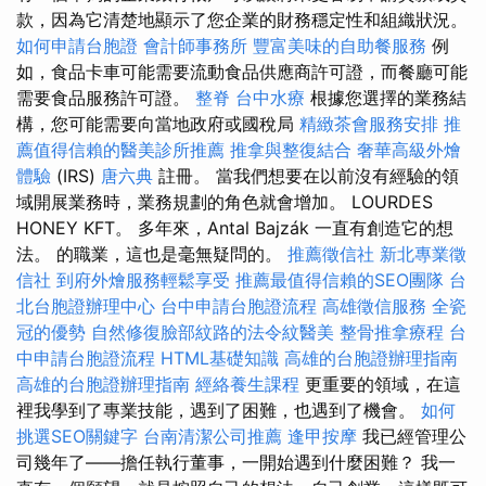
款，因為它清楚地顯示了您企業的財務穩定性和組織狀況。
如何申請台胞證
會計師事務所
豐富美味的自助餐服務
例
如，食品卡車可能需要流動食品供應商許可證，而餐廳可能
需要食品服務許可證。
整脊
台中水療
根據您選擇的業務結
構，您可能需要向當地政府或國稅局
精緻茶會服務安排
推
薦值得信賴的醫美診所推薦
推拿與整復結合
奢華高級外燴
體驗
(IRS)
唐六典
註冊。 當我們想要在以前沒有經驗的領
域開展業務時，業務規劃的角色就會增加。 LOURDES
HONEY KFT。 多年來，Antal Bajzák 一直有創造它的想
法。 的職業，這也是毫無疑問的。
推薦徵信社
新北專業徵
信社
到府外燴服務輕鬆享受
推薦最值得信賴的SEO團隊
台
北台胞證辦理中心
台中申請台胞證流程
高雄徵信服務
全瓷
冠的優勢
自然修復臉部紋路的法令紋醫美
整骨推拿療程
台
中申請台胞證流程
HTML基礎知識
高雄的台胞證辦理指南
高雄的台胞證辦理指南
經絡養生課程
更重要的領域，在這
裡我學到了專業技能，遇到了困難，也遇到了機會。
如何
挑選SEO關鍵字
台南清潔公司推薦
逢甲按摩
我已經管理公
司幾年了——擔任執行董事，一開始遇到什麼困難？ 我一