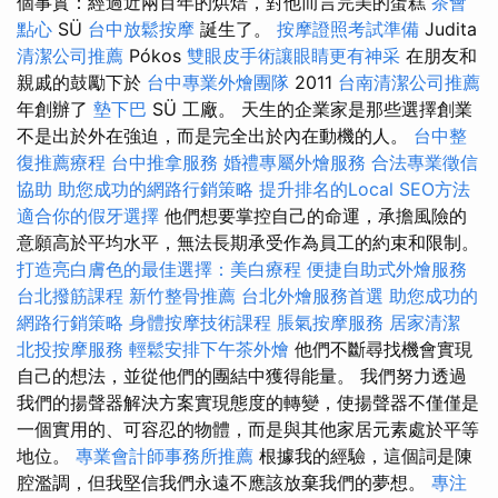
個事實：經過近兩百年的烘焙，對他而言完美的蛋糕
茶會
點心
SÜ
台中放鬆按摩
誕生了。
按摩證照考試準備
Judita
清潔公司推薦
Pókos
雙眼皮手術讓眼睛更有神采
在朋友和
親戚的鼓勵下於
台中專業外燴團隊
2011
台南清潔公司推薦
年創辦了
墊下巴
SÜ 工廠。 天生的企業家是那些選擇創業
不是出於外在強迫，而是完全出於內在動機的人。
台中整
復推薦療程
台中推拿服務
婚禮專屬外燴服務
合法專業徵信
協助
助您成功的網路行銷策略
提升排名的Local SEO方法
適合你的假牙選擇
他們想要掌控自己的命運，承擔風險的
意願高於平均水平，無法長期承受作為員工的約束和限制。
打造亮白膚色的最佳選擇：美白療程
便捷自助式外燴服務
台北撥筋課程
新竹整骨推薦
台北外燴服務首選
助您成功的
網路行銷策略
身體按摩技術課程
脹氣按摩服務
居家清潔
北投按摩服務
輕鬆安排下午茶外燴
他們不斷尋找機會實現
自己的想法，並從他們的團結中獲得能量。 我們努力透過
我們的揚聲器解決方案實現態度的轉變，使揚聲器不僅僅是
一個實用的、可容忍的物體，而是與其他家居元素處於平等
地位。
專業會計師事務所推薦
根據我的經驗，這個詞是陳
腔濫調，但我堅信我們永遠不應該放棄我們的夢想。
專注