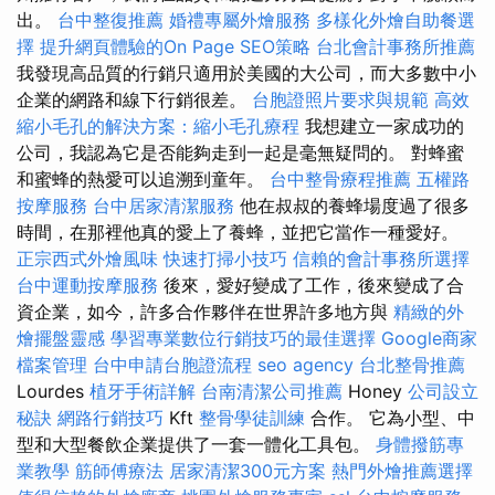
出。
台中整復推薦
婚禮專屬外燴服務
多樣化外燴自助餐選
擇
提升網頁體驗的On Page SEO策略
台北會計事務所推薦
我發現高品質的行銷只適用於美國的大公司，而大多數中小
企業的網路和線下行銷很差。
台胞證照片要求與規範
高效
縮小毛孔的解決方案：縮小毛孔療程
我想建立一家成功的
公司，我認為它是否能夠走到一起是毫無疑問的。 對蜂蜜
和蜜蜂的熱愛可以追溯到童年。
台中整骨療程推薦
五權路
按摩服務
台中居家清潔服務
他在叔叔的養蜂場度過了很多
時間，在那裡他真的愛上了養蜂，並把它當作一種愛好。
正宗西式外燴風味
快速打掃小技巧
信賴的會計事務所選擇
台中運動按摩服務
後來，愛好變成了工作，後來變成了合
資企業，如今，許多合作夥伴在世界許多地方與
精緻的外
燴擺盤靈感
學習專業數位行銷技巧的最佳選擇
Google商家
檔案管理
台中申請台胞證流程
seo agency
台北整骨推薦
Lourdes
植牙手術詳解
台南清潔公司推薦
Honey
公司設立
秘訣
網路行銷技巧
Kft
整骨學徒訓練
合作。 它為小型、中
型和大型餐飲企業提供了一套一體化工具包。
身體撥筋專
業教學
筋師傅療法
居家清潔300元方案
熱門外燴推薦選擇