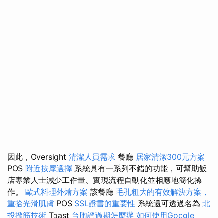
因此，Oversight
清潔人員需求
餐廳
居家清潔300元方案
POS
附近按摩選擇
系統具有一系列不錯的功能，可幫助飯
店專業人士減少工作量、實現流程自動化並相應地簡化操
作。
歐式料理外燴方案
該餐廳
毛孔粗大的有效解決方案，
重拾光滑肌膚
POS
SSL證書的重要性
系統還可透過名為
北
投撥筋技術
Toast
台胞證過期怎麼辦
如何使用Google