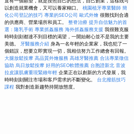
直有一個願望，就是按照自己的想法，自己創業，這樣既可
以創造就業機會，又可以養家糊口。
桃園植牙專業醫師
簡
化公司登記的技巧
專業的SEO公司
歐式外燴
很難找到合適
的供應商、營業場所和員工。
整脊治療
提升自信魅力的首
選：隆乳手術
專業抓姦服務
海外抓姦服務支援
我很難克服
時時刻刻都達不到目標的渴望，一開始耐心並不是我的主要
美德。
牙醫服務介紹
身為一名年輕的企業家，我也犯了一
個錯誤，想要立即實現一切，我相信努力工作總會有回報。
大腿放鬆按摩
高品質外燴服務
高雄牙醫推薦
合法專業徵信
協助
烏日放鬆按摩
好用的SEO軟體推薦
台胞證新北
音波
拉皮讓肌膚重現緊緻年輕
企業正在以創新的方式發展，我
時時刻刻關注市場和客戶需求的不斷變化。
台北撥筋技巧
課程
我對創造新趨勢持開放態度。