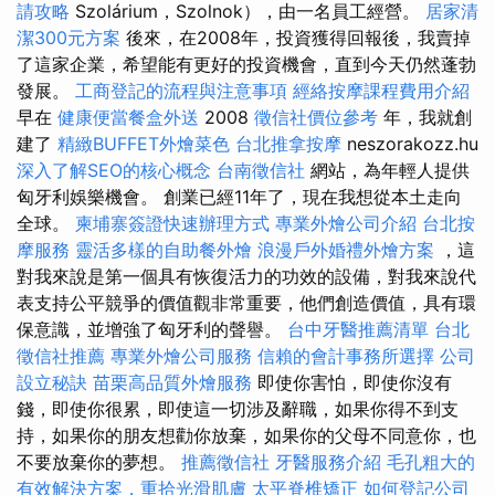
請攻略
Szolárium，Szolnok），由一名員工經營。
居家清
潔300元方案
後來，在2008年，投資獲得回報後，我賣掉
了這家企業，希望能有更好的投資機會，直到今天仍然蓬勃
發展。
工商登記的流程與注意事項
經絡按摩課程費用介紹
早在
健康便當餐盒外送
2008
徵信社價位參考
年，我就創
建了
精緻BUFFET外燴菜色
台北推拿按摩
neszorakozz.hu
深入了解SEO的核心概念
台南徵信社
網站，為年輕人提供
匈牙利娛樂機會。 創業已經11年了，現在我想從本土走向
全球。
柬埔寨簽證快速辦理方式
專業外燴公司介紹
台北按
摩服務
靈活多樣的自助餐外燴
浪漫戶外婚禮外燴方案
，這
對我來說是第一個具有恢復活力的功效的設備，對我來說代
表支持公平競爭的價值觀非常重要，他們創造價值，具有環
保意識，並增強了匈牙利的聲譽。
台中牙醫推薦清單
台北
徵信社推薦
專業外燴公司服務
信賴的會計事務所選擇
公司
設立秘訣
苗栗高品質外燴服務
即使你害怕，即使你沒有
錢，即使你很累，即使這一切涉及辭職，如果你得不到支
持，如果你的朋友想勸你放棄，如果你的父母不同意你，也
不要放棄你的夢想。
推薦徵信社
牙醫服務介紹
毛孔粗大的
有效解決方案，重拾光滑肌膚
太平脊椎矯正
如何登記公司