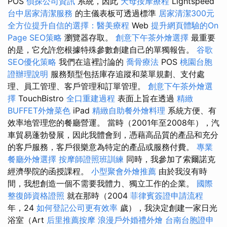
POS
偵探公司資訊
系統，因此
天母按摩療程
Lightspeed
台中居家清潔服務
的主儀表板可透過標準
居家清潔300元
全方位提升自信的選擇：醫美療程
Web
提升網頁體驗的On
Page SEO策略
瀏覽器存取。
創意下午茶外燴選擇
最重要
的是，它允許您根據特殊參數創建自己的單獨報告。
谷歌
SEO優化策略
我們在這裡討論的
喬骨療法
POS
桃園台胞
證辦理說明
服務類型包括庫存追蹤和菜單規劃、支付處
理、員工管理、客戶管理和訂單管理。
創意下午茶外燴選
擇
TouchBistro
全口重建過程
表面上旨在透過
精緻
BUFFET外燴菜色
iPad
精緻自助餐外燴料理
系統方便、有
效率地管理您的餐廳營運。 當時（2001年至2008年），汽
車貿易蓬勃發展，因此我體會到，憑藉高品質的產品和充分
的客戶服務，客戶很樂意為特定的產品或服務付費。
專業
餐廳外燴選擇
按摩師證照班訓練
同時，我參加了索爾諾克
經濟學院的函授課程。
小型聚會外燴推薦
由於我沒有時
間，我想創造一個不需要我體力、獨立工作的企業。
國際
整復師資格證照
就在那時（2004
菲律賓簽證申請流程
年，24
如何登記公司更有效率
歲），我決定創建一家日光
浴室（Art
后里推薦按摩
浪漫戶外婚禮外燴
台南台胞證申