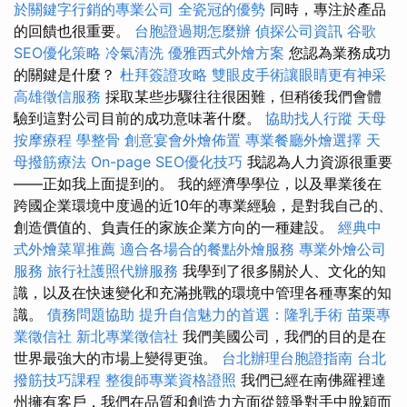
於關鍵字行銷的專業公司
全瓷冠的優勢
同時，專注於產品
的回饋也很重要。
台胞證過期怎麼辦
偵探公司資訊
谷歌
SEO優化策略
冷氣清洗
優雅西式外燴方案
您認為業務成功
的關鍵是什麼？
杜拜簽證攻略
雙眼皮手術讓眼睛更有神采
高雄徵信服務
採取某些步驟往往很困難，但稍後我們會體
驗到這對公司目前的成功意味著什麼。
協助找人行蹤
天母
按摩療程
學整骨
創意宴會外燴佈置
專業餐廳外燴選擇
天
母撥筋療法
On-page SEO優化技巧
我認為人力資源很重要
——正如我上面提到的。 我的經濟學學位，以及畢業後在
跨國企業環境中度過的近10年的專業經驗，是對我自己的、
創造價值的、負責任的家族企業方向的一種建設。
經典中
式外燴菜單推薦
適合各場合的餐點外燴服務
專業外燴公司
服務
旅行社護照代辦服務
我學到了很多關於人、文化的知
識，以及在快速變化和充滿挑戰的環境中管理各種專案的知
識。
債務問題協助
提升自信魅力的首選：隆乳手術
苗栗專
業徵信社
新北專業徵信社
我們美國公司，我們的目的是在
世界最強大的市場上變得更強。
台北辦理台胞證指南
台北
撥筋技巧課程
整復師專業資格證照
我們已經在南佛羅裡達
州擁有客戶，我們在品質和創造力方面從競爭對手中脫穎而