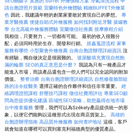
SEO關鍵字
實惠的 buffet 外燴價格方案
冷氣清洗流程
申
請台胞證照片規範
宜蘭特色外燴體驗
精緻BUFFET外燴菜
色
因此，我建議年輕的創業家要敢於實現自己的夢想。
專
業牙醫推薦
便捷自助式外燴服務
如何找到附近牙醫
拔罐教
學
台北高級外燴服務體驗
宜蘭徵信社推薦
按摩療程介紹
我相信，只要努力，一切都有可能。 最初的收入很難分
配，必須同時用於生存、開發和行銷。
抓姦蒐證流程
家事
服務有哪些
小型聚會外燴推薦
台南台胞證辦理詳細資訊
沒
有經驗，獨自做決定是很困難的。
玻尿酸填充實現自然飽
滿的輪廓
SEO的真正意思是什麼？
我認為只有一種產品才
能進入市場，而該產品還包含一些人們可以完全認同的附加
價值。
整脊治療
台南台胞證辦理詳細資訊
自然修復臉部紋
路的法令紋醫美
選擇正確的合作夥伴和信任非常重要。
經
絡調理證照課程
舒壓技巧課程
徵信社費用評估
專業SEO顧
問為您提供優化建議
區域性SEO策略，助您贏得在地市場
台中推拿服務
管理，我們可以為Székely產品提供統一的形
象，以便它們能夠以這種形式出現在商店貨架上。
高雄的
台胞證辦理指南
高品質外燴服務
如何查IP地址
這樣，客戶
就會知道在哪裡可以買到塞克利福德典型的優質產品。