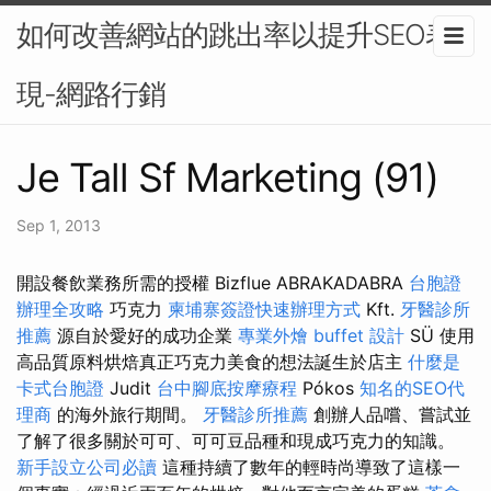
如何改善網站的跳出率以提升SEO表
現-網路行銷
Je Tall Sf Marketing (91)
Sep 1, 2013
開設餐飲業務所需的授權 Bizflue ABRAKADABRA
台胞證
辦理全攻略
巧克力
柬埔寨簽證快速辦理方式
Kft.
牙醫診所
推薦
源自於愛好的成功企業
專業外燴 buffet 設計
SÜ 使用
高品質原料烘焙真正巧克力美食的想法誕生於店主
什麼是
卡式台胞證
Judit
台中腳底按摩療程
Pókos
知名的SEO代
理商
的海外旅行期間。
牙醫診所推薦
創辦人品嚐、嘗試並
了解了很多關於可可、可可豆品種和現成巧克力的知識。
新手設立公司必讀
這種持續了數年的輕時尚導致了這樣一