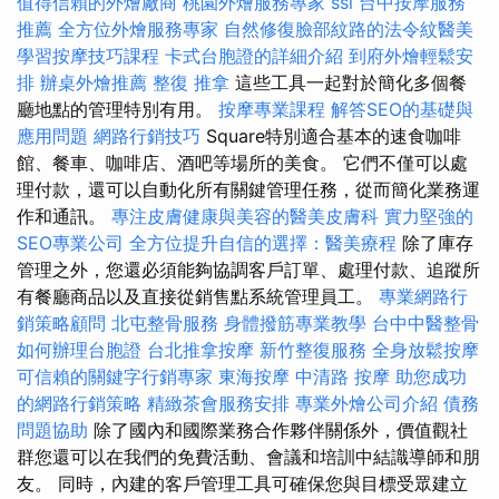
值得信賴的外燴廠商
桃園外燴服務專家
ssl
台中按摩服務
推薦
全方位外燴服務專家
自然修復臉部紋路的法令紋醫美
學習按摩技巧課程
卡式台胞證的詳細介紹
到府外燴輕鬆安
排
辦桌外燴推薦
整復 推拿
這些工具一起對於簡化多個餐
廳地點的管理特別有用。
按摩專業課程
解答SEO的基礎與
應用問題
網路行銷技巧
Square特別適合基本的速食咖啡
館、餐車、咖啡店、酒吧等場所的美食。 它們不僅可以處
理付款，還可以自動化所有關鍵管理任務，從而簡化業務運
作和通訊。
專注皮膚健康與美容的醫美皮膚科
實力堅強的
SEO專業公司
全方位提升自信的選擇：醫美療程
除了庫存
管理之外，您還必須能夠協調客戶訂單、處理付款、追蹤所
有餐廳商品以及直接從銷售點系統管理員工。
專業網路行
銷策略顧問
北屯整骨服務
身體撥筋專業教學
台中中醫整骨
如何辦理台胞證
台北推拿按摩
新竹整復服務
全身放鬆按摩
可信賴的關鍵字行銷專家
東海按摩
中清路 按摩
助您成功
的網路行銷策略
精緻茶會服務安排
專業外燴公司介紹
債務
問題協助
除了國內和國際業務合作夥伴關係外，價值觀社
群您還可以在我們的免費活動、會議和培訓中結識導師和朋
友。 同時，內建的客戶管理工具可確保您與目標受眾建立