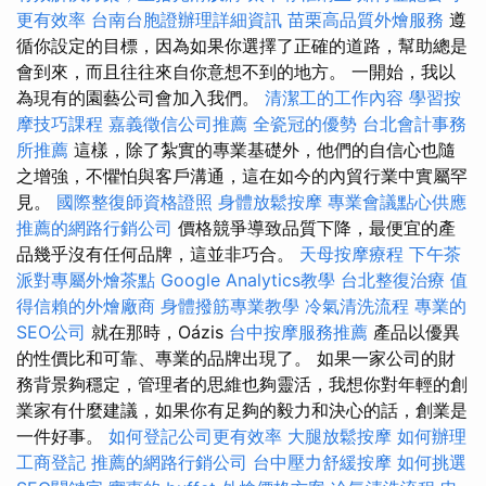
更有效率
台南台胞證辦理詳細資訊
苗栗高品質外燴服務
遵
循你設定的目標，因為如果你選擇了正確的道路，幫助總是
會到來，而且往往來自你意想不到的地方。 一開始，我以
為現有的園藝公司會加入我們。
清潔工的工作內容
學習按
摩技巧課程
嘉義徵信公司推薦
全瓷冠的優勢
台北會計事務
所推薦
這樣，除了紮實的專業基礎外，他們的自信心也隨
之增強，不懼怕與客戶溝通，這在如今的內貿行業中實屬罕
見。
國際整復師資格證照
身體放鬆按摩
專業會議點心供應
推薦的網路行銷公司
價格競爭導致品質下降，最便宜的產
品幾乎沒有任何品牌，這並非巧合。
天母按摩療程
下午茶
派對專屬外燴茶點
Google Analytics教學
台北整復治療
值
得信賴的外燴廠商
身體撥筋專業教學
冷氣清洗流程
專業的
SEO公司
就在那時，Oázis
台中按摩服務推薦
產品以優異
的性價比和可靠、專業的品牌出現了。 如果一家公司的財
務背景夠穩定，管理者的思維也夠靈活，我想你對年輕的創
業家有什麼建議，如果你有足夠的毅力和決心的話，創業是
一件好事。
如何登記公司更有效率
大腿放鬆按摩
如何辦理
工商登記
推薦的網路行銷公司
台中壓力舒緩按摩
如何挑選