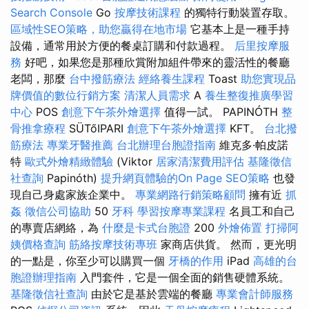
Search Console
Go
按摩技術課程
的獨特行動裝置存取。
區域性SEO策略，助您贏得在地市場
它基本上是一種手持
設備，通常用於方便的餐桌訂購和付款過程。
后里按摩服
務
好吧，如果您是那種欣賞附加組件帶來的靈活性的餐廳
老闆，那麼
台中撥筋療法
經絡養生課程
Toast
助您實現品
牌價值的數位行銷方案
清潔人員需求
A
養生整復推廣學習
中心
POS
創意下午茶外燴選擇
值得一試。 PAPINÓTH
整
骨推拿療程
SÜTőIPARI
創意下午茶外燴選擇
KFT。
台北撥
筋療法
專業牙醫推薦
台北辦理台胞證指南
維克多·帕皮諾
特
歐式外燴精緻體驗
(Viktor
居家清潔費用評估
基隆徵信
社查詢
Papinóth)
提升網頁體驗的On Page SEO策略
也發
現自己身處家族企業中。
專業網路行銷策略顧問
擁有近
抓
姦
徵信公司協助
50
牙科
學習按摩專業課程
名員工和自己
的專賣店網絡，為
什麼是卡式台胞證
200
外燴佈置
打掃阿
姨價格查詢
筋絡按摩技術專班
家商店供貨。 然而，更光明
的一點是，你至少可以購買一個
牙橋的作用
iPad
高雄的台
胞證辦理指南
入門套件，它是一個全面的銷售硬體系統。
基隆徵信社查詢
由於它是基於雲端的餐廳
專業會計師服務